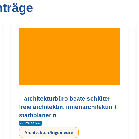
nträge
– architekturbüro beate schlüter –
freie architektin, innenarchitektin +
stadtplanerin
170.88 km
Architekten/Ingenieure