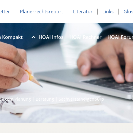
etter
Planerrechtsreport
Literatur
Links
Glo
e Kompakt
HOAI Infos
HOAI Rechner
HOAI For
ek.com Planung | Beratung | Sachverständigenbüro