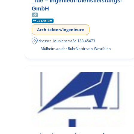
_ide – Ingenieur-Dienstleistungs-
GmbH
331.45 km
Architekten/Ingenieure
Adresse:
Mühlenstraße 183
,
45473
Mülheim an der Ruhr
Nordrhein-Westfalen