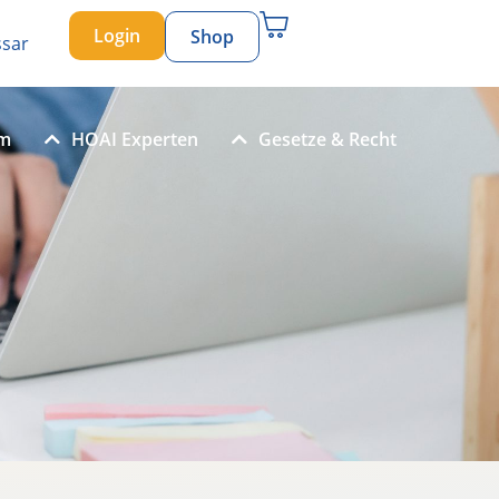
Login
Shop
ssar
um
HOAI Experten
Gesetze & Recht