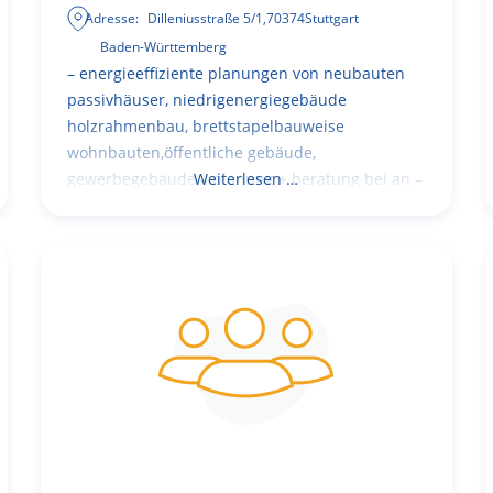
Adresse:
Dilleniusstraße 5/1
,
70374
Stuttgart
Baden-Württemberg
– energieeffiziente planungen von neubauten
passivhäuser, niedrigenergiegebäude
holzrahmenbau, brettstapelbauweise
wohnbauten,öffentliche gebäude,
gewerbegebäude – planung + beratung bei an –
Weiterlesen …
und