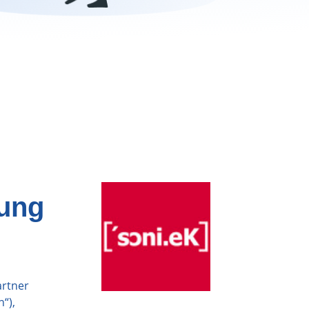
tung
artner
“),