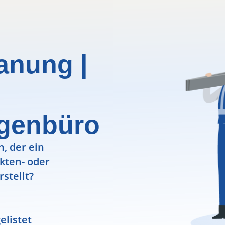
anung |
igenbüro
, der ein
ekten- oder
rstellt?
elistet