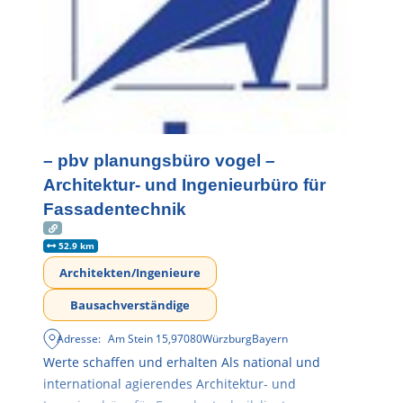
– pbv planungsbüro vogel –
Architektur- und Ingenieurbüro für
Fassadentechnik
52.9 km
Architekten/Ingenieure
Bausachverständige
Adresse:
Am Stein 15
,
97080
Würzburg
Bayern
Werte schaffen und erhalten Als national und
international agierendes Architektur- und