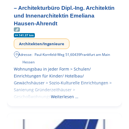
– Architekturbüro Dipl.-Ing. Architektin
und Innenarchitektin Emeliana
Hausen-Ahrendt
141.37 km
Architekten/Ingenieure
Adresse:
Paul-Kornfeld-Weg 51
,
60439
Frankfurt am Main
Hessen
Wohnungsbau in jeder Form > Schulen/
Einrichtungen für Kinder/ Hotelbau/
Gewächshäuser > Sozio-Kulturelle Einrichtungen >
Sanierung Gründerzeithäuser >
Geschoßwohnungsbau
Weiterlesen …