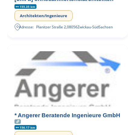
155.35 km
Architekten/Ingenieure
Adresse:
Planitzer Straße 2
,
08056
Zwickau-Süd
Sachsen
* Angerer Beratende Ingenieure GmbH
156.17 km