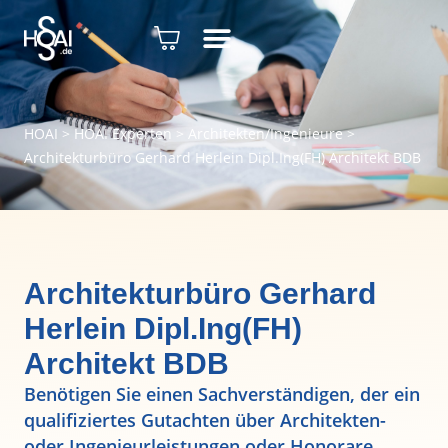
HOAI
>
HOAI Experten
>
Architekten/Ingenieure
>
Architekturbüro Gerhard Herlein Dipl.Ing(FH) Architekt BDB
Architekturbüro Gerhard
Herlein Dipl.Ing(FH)
Architekt BDB
Benötigen Sie einen Sachverständigen, der ein
qualifiziertes Gutachten über Architekten-
oder Ingenieurleistungen oder Honorare