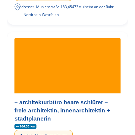
Adresse:
Mühlenstraße 183
,
45473
Mülheim an der Ruhr
Nordrhein-Westfalen
– architekturbüro beate schlüter –
freie architektin, innenarchitektin +
stadtplanerin
166.55 km