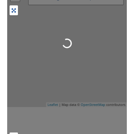
Wird geladen …
Leaflet
| Map data ©
OpenStreetMap
contributors