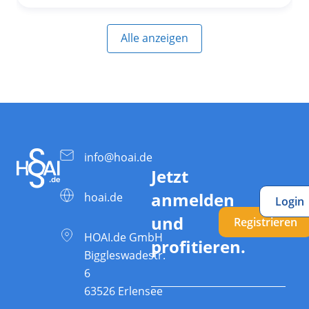
Alle anzeigen
info@hoai.de
Jetzt
anmelden
hoai.de
Login
und
Registrieren
HOAI.de GmbH
profitieren.
Biggleswadestr.
6
63526 Erlensee