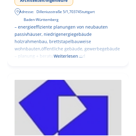
Architekten/Ingenieure
Adresse:
Dilleniusstraße 5/1
,
70374
Stuttgart
Baden-Württemberg
– energieeffiziente planungen von neubauten
passivhäuser, niedrigenergiegebäude
holzrahmenbau, brettstapelbauweise
wohnbauten,öffentliche gebäude, gewerbegebäude
– planung + beratung bei an – und
Weiterlesen …