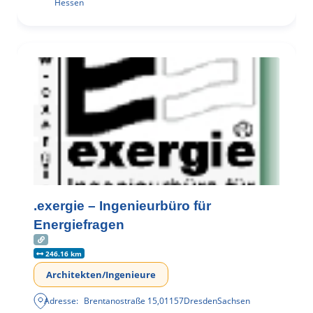
Hessen
.exergie – Ingenieurbüro für
Energiefragen
246.16 km
Architekten/Ingenieure
Adresse:
Brentanostraße 15
,
01157
Dresden
Sachsen