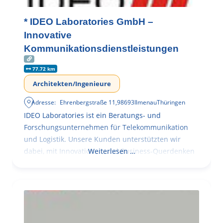
* IDEO Laboratories GmbH –
Innovative
Kommunikationsdienstleistungen
77.72 km
Architekten/Ingenieure
Adresse:
Ehrenbergstraße 11
,
98693
Ilmenau
Thüringen
IDEO Laboratories ist ein Beratungs- und
Forschungsunternehmen für Telekommunikation
und Logistik. Unsere Kunden unterstützten wir
dabei, mit Innovationen und Business-Querdenken
Weiterlesen …