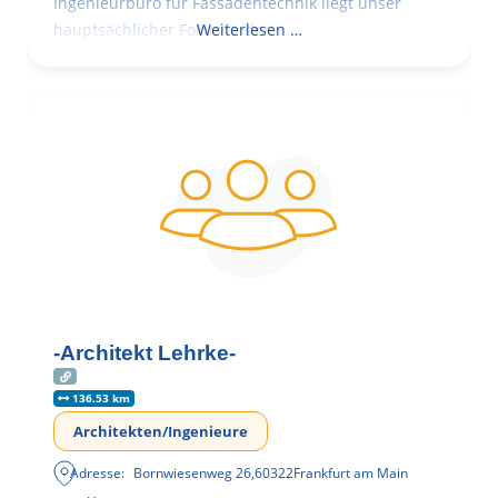
Ingenieurbüro für Fassadentechnik liegt unser
hauptsächlicher Fokus in der
Weiterlesen …
-Architekt Lehrke-
136.53 km
Architekten/Ingenieure
Adresse:
Bornwiesenweg 26
,
60322
Frankfurt am Main