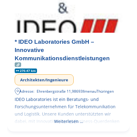
* IDEO Laboratories GmbH –
Innovative
Kommunikationsdienstleistungen
270.47 km
Architekten/Ingenieure
Adresse:
Ehrenbergstraße 11
,
98693
Ilmenau
Thüringen
IDEO Laboratories ist ein Beratungs- und
Forschungsunternehmen für Telekommunikation
und Logistik. Unsere Kunden unterstützten wir
dabei, mit Innovationen und Business-Querdenken
Weiterlesen …