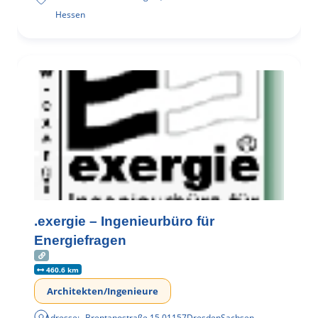
Hessen
.exergie – Ingenieurbüro für
Energiefragen
460.6 km
Architekten/Ingenieure
Adresse:
Brentanostraße 15
,
01157
Dresden
Sachsen