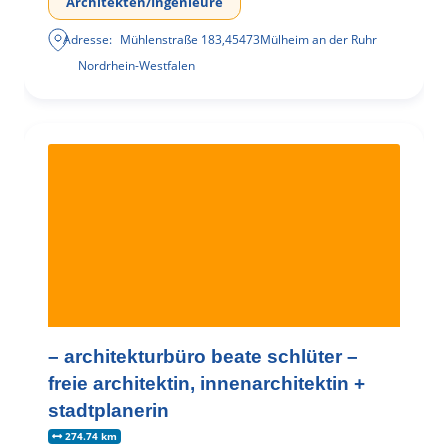
Architekten/Ingenieure
Adresse:
Mühlenstraße 183
,
45473
Mülheim an der Ruhr
Nordrhein-Westfalen
– architekturbüro beate schlüter –
freie architektin, innenarchitektin +
stadtplanerin
274.74 km