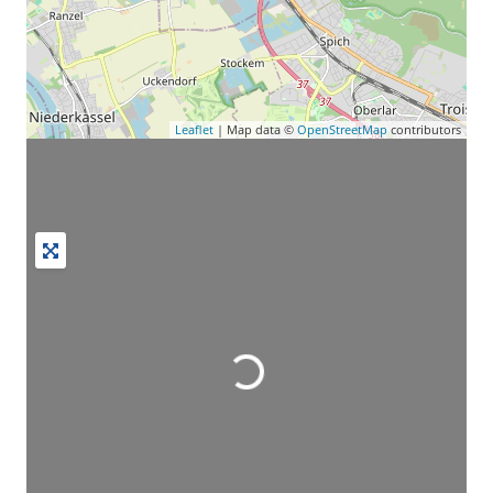
Leaflet
| Map data ©
OpenStreetMap
contributors
Wird geladen …