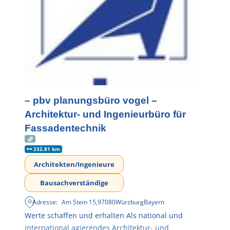
– pbv planungsbüro vogel –
Architektur- und Ingenieurbüro für
Fassadentechnik
232.81 km
Architekten/Ingenieure
Bausachverständige
Adresse:
Am Stein 15
,
97080
Würzburg
Bayern
Werte schaffen und erhalten Als national und
international agierendes Architektur- und