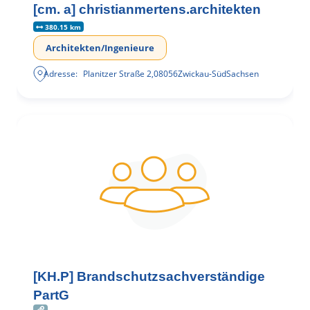
[cm. a] christianmertens.architekten
380.15 km
Architekten/Ingenieure
Adresse:
Planitzer Straße 2
,
08056
Zwickau-Süd
Sachsen
[KH.P] Brandschutzsachverständige
PartG