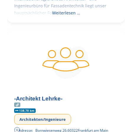
Ingenieurbüro für Fassadentechnik liegt unser
hauptsächlicher Fokus in der
Weiterlesen …
-Architekt Lehrke-
138.78 km
Architekten/Ingenieure
Adresse:
Bornwiesenweg 26
,
60322
Frankfurt am Main