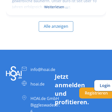
gewerbliche Bauherrn. Unser Büro ist seit über 10
Jahren erfolgreich mit der Planung,
Weiterlesen …
Alle anzeigen
info@hoai.de
Jetzt
anmelden
hoai.de
Login
und
Registrieren
HOAI.de GmbH
profitieren.
Biggleswadestr.
6