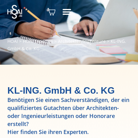
HOAI
>
HOAI Experten
>
Architekten/Ingenieure
>
KL-ING.
GmbH & Co. KG
KL-ING. GmbH & Co. KG
Benötigen Sie einen Sachverständigen, der ein
qualifiziertes Gutachten über Architekten-
oder Ingenieurleistungen oder Honorare
erstellt?
Hier finden Sie ihren Experten.