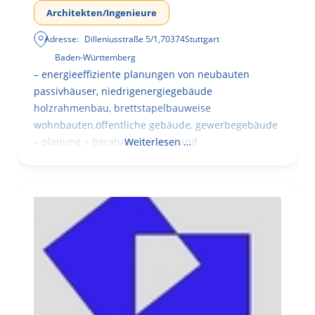
Architekten/Ingenieure
Adresse:
Dilleniusstraße 5/1
,
70374
Stuttgart
Baden-Württemberg
– energieeffiziente planungen von neubauten
passivhäuser, niedrigenergiegebäude
holzrahmenbau, brettstapelbauweise
wohnbauten,öffentliche gebäude, gewerbegebäude
– planung + beratung bei an – und
Weiterlesen …