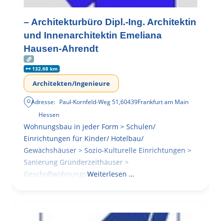
– Architekturbüro Dipl.-Ing. Architektin
und Innenarchitektin Emeliana
Hausen-Ahrendt
132.68 km
Architekten/Ingenieure
Adresse:
Paul-Kornfeld-Weg 51
,
60439
Frankfurt am Main
Hessen
Wohnungsbau in jeder Form > Schulen/
Einrichtungen für Kinder/ Hotelbau/
Gewächshäuser > Sozio-Kulturelle Einrichtungen >
Sanierung Gründerzeithäuser >
Geschoßwohnungsbau
Weiterlesen …