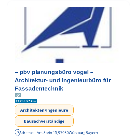
– pbv planungsbüro vogel –
Architektur- und Ingenieurbüro für
Fassadentechnik
235.57 km
Architekten/Ingenieure
Bausachverständige
Adresse:
Am Stein 15
,
97080
Würzburg
Bayern