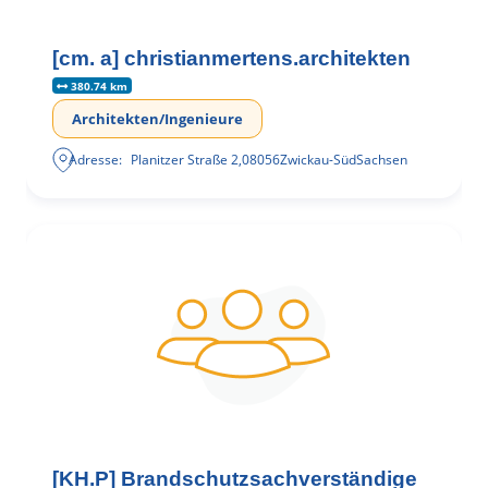
[cm. a] christianmertens.architekten
380.74 km
Architekten/Ingenieure
Adresse:
Planitzer Straße 2
,
08056
Zwickau-Süd
Sachsen
[KH.P] Brandschutzsachverständige