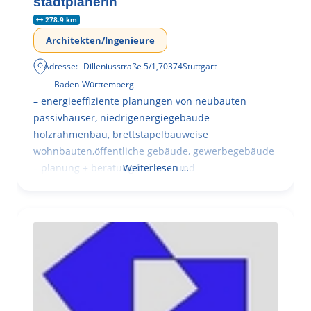
stadtplanerin
278.9 km
Architekten/Ingenieure
Adresse:
Dilleniusstraße 5/1
,
70374
Stuttgart
Baden-Württemberg
– energieeffiziente planungen von neubauten
passivhäuser, niedrigenergiegebäude
holzrahmenbau, brettstapelbauweise
wohnbauten,öffentliche gebäude, gewerbegebäude
– planung + beratung bei an – und
Weiterlesen …