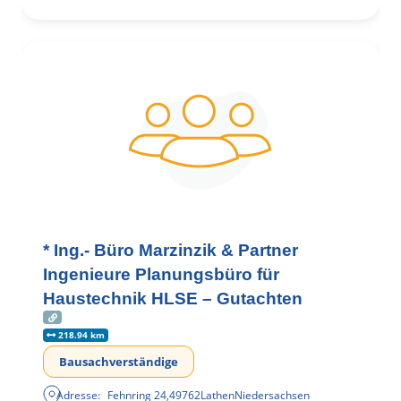
* Ing.- Büro Marzinzik & Partner
Ingenieure Planungsbüro für
Haustechnik HLSE – Gutachten
218.94 km
Bausachverständige
Adresse:
Fehnring 24
,
49762
Lathen
Niedersachsen