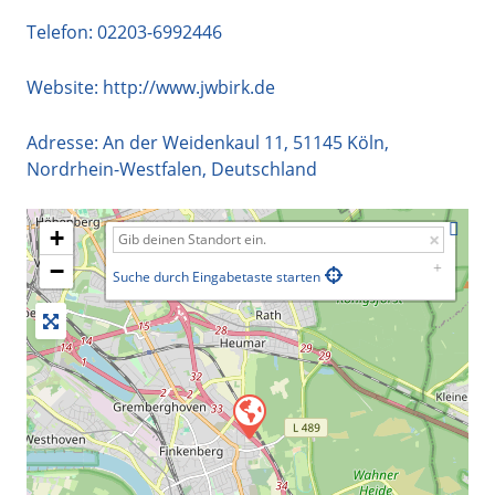
Telefon:
02203-6992446
Website:
http://www.jwbirk.de
Adresse:
An der Weidenkaul 11
,
51145
Köln
,
Nordrhein-Westfalen
,
Deutschland
+
−
Suche durch Eingabetaste starten