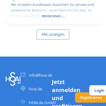
Wir erstellen bundesweit Gutachten für private und
gewerbliche Bauherrn. Unser Büro ist seit über 10
Jahren erfolgreich mit der Planung,
Weiterlesen …
Alle anzeigen
info@hoai.de
Jetzt
anmelden
hoai.de
Login
und
Registrieren
HOAI.de GmbH
profitieren.