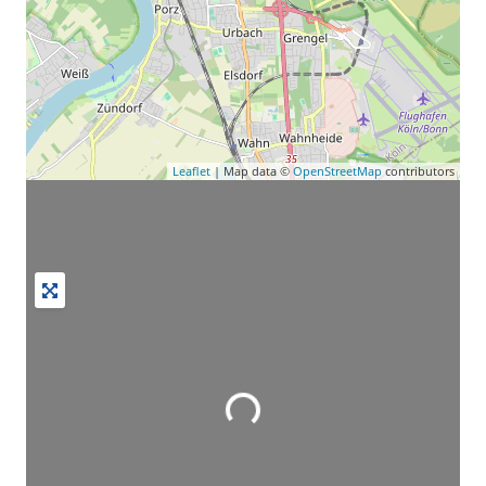
Leaflet
| Map data ©
OpenStreetMap
contributors
Wird geladen …