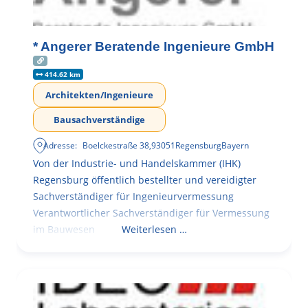
* Angerer Beratende Ingenieure GmbH
414.62 km
Architekten/Ingenieure
Bausachverständige
Adresse:
Boelckestraße 38
,
93051
Regensburg
Bayern
Von der Industrie- und Handelskammer (IHK)
Regensburg öffentlich bestellter und vereidigter
Sachverständiger für Ingenieurvermessung
Verantwortlicher Sachverständiger für Vermessung
im Bauwesen
Weiterlesen …