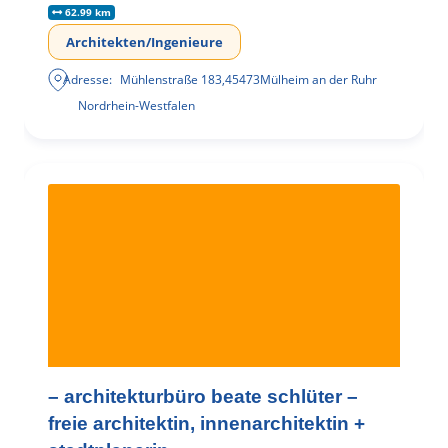
62.99 km
Architekten/Ingenieure
Adresse:
Mühlenstraße 183
,
45473
Mülheim an der Ruhr
Nordrhein-Westfalen
– architekturbüro beate schlüter –
freie architektin, innenarchitektin +