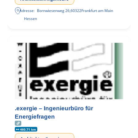
Adresse:
Bornwiesenweg 26
,
60322
Frankfurt am Main
Hessen
.exergie – Ingenieurbüro für
Energiefragen
460.71 km