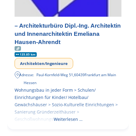
– Architekturbüro Dipl.-Ing. Architektin
und Innenarchitektin Emeliana
Hausen-Ahrendt
135.85 km
Architekten/Ingenieure
Adresse:
Paul-Kornfeld-Weg 51
,
60439
Frankfurt am Main
Hessen
Wohnungsbau in jeder Form > Schulen/
Einrichtungen für Kinder/ Hotelbau/
Gewächshäuser > Sozio-Kulturelle Einrichtungen >
Sanierung Gründerzeithäuser >
Geschoßwohnungsbau
Weiterlesen …