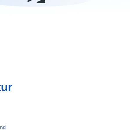
tur
und