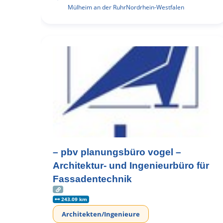
Mülheim an der Ruhr
Nordrhein-Westfalen
– pbv planungsbüro vogel –
Architektur- und Ingenieurbüro für
Fassadentechnik
243.09 km
Architekten/Ingenieure