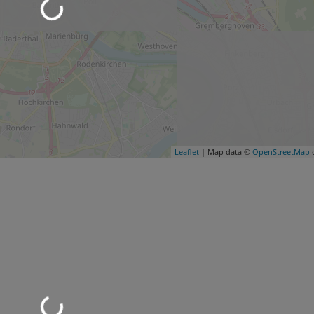
Leaflet
| Map data ©
OpenStreetMap
c
d geladen …