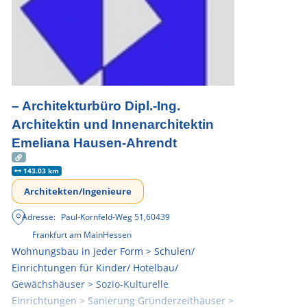
– Architekturbüro Dipl.-Ing.
Architektin und Innenarchitektin
Emeliana Hausen-Ahrendt
143.03 km
Architekten/Ingenieure
Adresse:
Paul-Kornfeld-Weg 51
,
60439
Frankfurt am Main
Hessen
Wohnungsbau in jeder Form > Schulen/
Einrichtungen für Kinder/ Hotelbau/
Gewächshäuser > Sozio-Kulturelle
Einrichtungen > Sanierung Gründerzeithäuser >