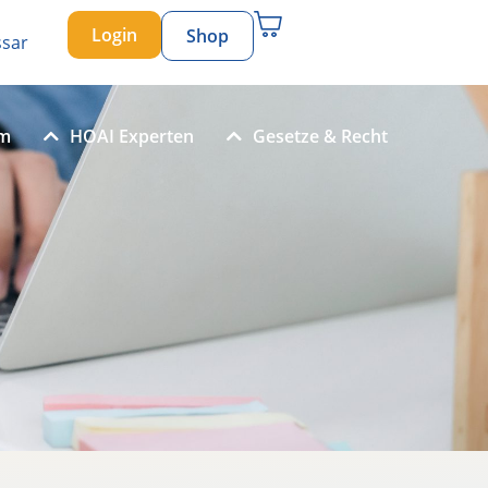
Login
Shop
ssar
um
HOAI Experten
Gesetze & Recht