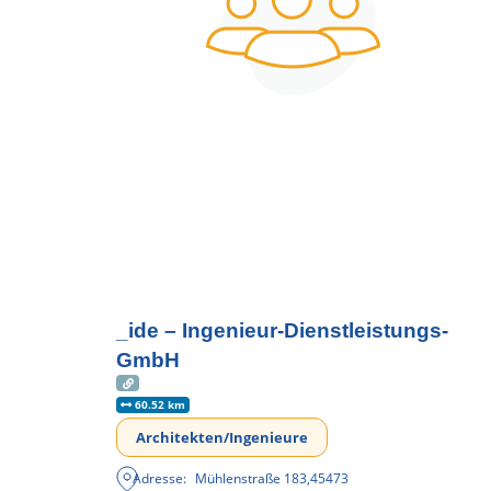
_ide – Ingenieur-Dienstleistungs-
GmbH
60.52 km
Architekten/Ingenieure
Adresse:
Mühlenstraße 183
,
45473