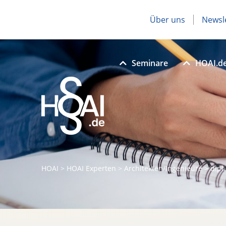
Über uns
Newsl
Seminare
HOAI.d
HOAI
>
HOAI Experten
>
Architekten/Ingenieure
>
dipl