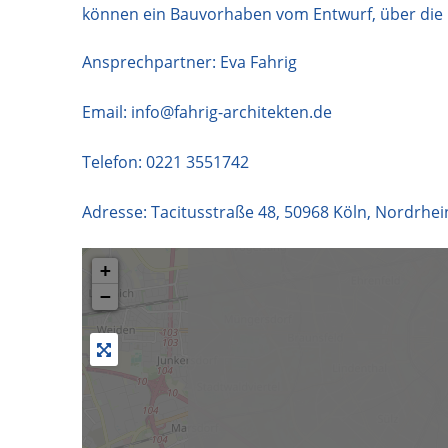
können ein Bauvorhaben vom Entwurf, über die G
Ansprechpartner: Eva Fahrig
Email:
info@fahrig-architekten.de
Telefon:
0221 3551742
Adresse:
Tacitusstraße 48
,
50968
Köln
,
Nordrhei
+
−