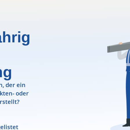
ahrig
ng
, der ein
ekten- oder
rstellt?
elistet