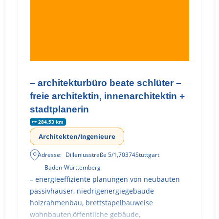
– architekturbüro beate schlüter –
freie architektin, innenarchitektin +
stadtplanerin
284.53 km
Architekten/Ingenieure
Adresse:
Dilleniusstraße 5/1
,
70374
Stuttgart
Baden-Württemberg
– energieeffiziente planungen von neubauten
passivhäuser, niedrigenergiegebäude
holzrahmenbau, brettstapelbauweise
wohnbauten,öffentliche gebäude,