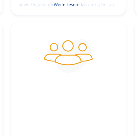
gewerbegebäude – planung + beratung bei an –
Weiterlesen …
und