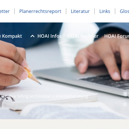
etter
Planerrechtsreport
Literatur
Links
Glo
e Kompakt
HOAI Infos
HOAI Rechner
HOAI For
. ing. eva fahrig architektur + energieberatung