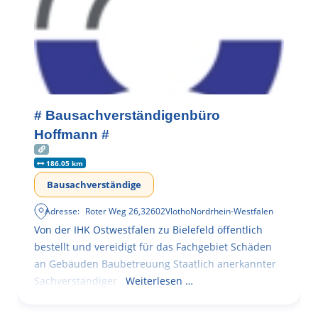
# Bausachverständigenbüro
Hoffmann #
186.05 km
Bausachverständige
Adresse:
Roter Weg 26
,
32602
Vlotho
Nordrhein-Westfalen
Von der IHK Ostwestfalen zu Bielefeld öffentlich
bestellt und vereidigt für das Fachgebiet Schäden
an Gebäuden Baubetreuung Staatlich anerkannter
Sachverständiger
Weiterlesen …