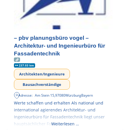
– pbv planungsbüro vogel –
Architektur- und Ingenieurbüro für
Fassadentechnik
237.03 km
Architekten/Ingenieure
Bausachverständige
Adresse:
Am Stein 15
,
97080
Würzburg
Bayern
Werte schaffen und erhalten Als national und
international agierendes Architektur- und
Ingenieurbüro für Fassadentechnik liegt unser
hauptsächlicher Fokus in der
Weiterlesen …