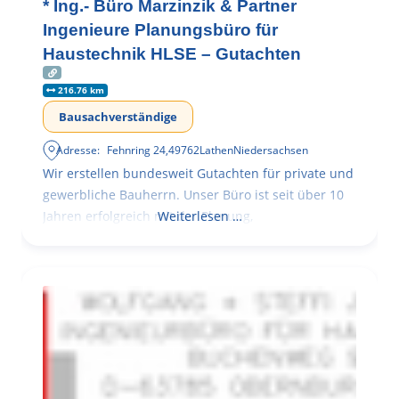
* Ing.- Büro Marzinzik & Partner
Ingenieure Planungsbüro für
Haustechnik HLSE – Gutachten
216.76 km
Bausachverständige
Adresse:
Fehnring 24
,
49762
Lathen
Niedersachsen
Wir erstellen bundesweit Gutachten für private und
gewerbliche Bauherrn. Unser Büro ist seit über 10
Jahren erfolgreich mit der Planung,
Weiterlesen …