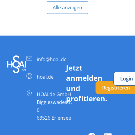
Alle anzeigen
info@hoai.de
Jetzt
anmelden
hoai.de
Login
und
Registrieren
HOAI.de GmbH
profitieren.
Biggleswadestr.
6
63526 Erlensee