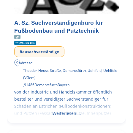
A. Sz. Sachverständigenbüro für
Fußbodenbau und Putztechnik
293.05 km
Bausachverständige
Adresse:
Theodor-Heuss-Straße, Demantsfürth, Uehlfeld, Uehlfeld
(VGem)
,
91486
Demantsfürth
Bayern
von der Industrie und Handelskammer öffentlich
bestellter und vereidigter Sachverständiger für
Schäden an Estrichen (Fußbodenkonstruktionen)
und Putzen (Fassaden, Außenputze, Innenputze)
Weiterlesen …