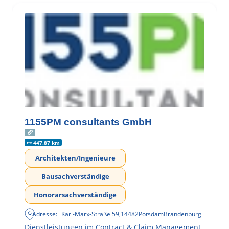
1155PM consultants GmbH
447.87 km
Architekten/Ingenieure
Bausachverständige
Honorarsachverständige
Adresse:
Karl-Marx-Straße 59
,
14482
Potsdam
Brandenburg
Dienstleistungen im Contract & Claim Management