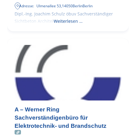
Adresse:
Ulmenallee 53
,
14050
Berlin
Berlin
Dipl.-Ing. Joachim Schulz öbuv Sachverständiger
Sichtbeton Architekturbeton
Weiterlesen …
A – Werner Ring
Sachverständigenbüro für
Elektrotechnik- und Brandschutz