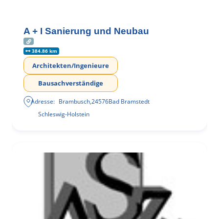
A + I Sanierung und Neubau
384.86 km
Architekten/Ingenieure
Bausachverständige
Adresse:
Brambusch
,
24576
Bad Bramstedt
Schleswig-Holstein