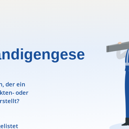
ändigengese
, der ein
ekten- oder
rstellt?
elistet