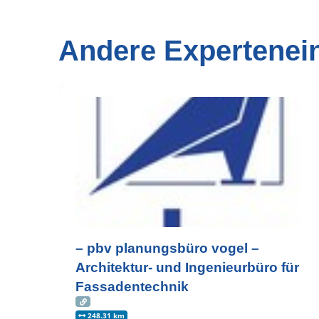
Andere Expertenei
– pbv planungsbüro vogel –
Architektur- und Ingenieurbüro für
Fassadentechnik
248.31 km