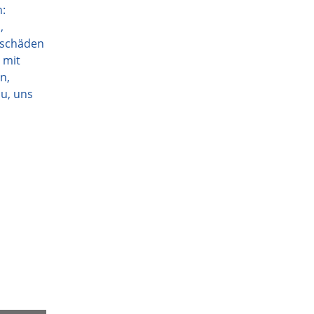
n:
,
lschäden
 mit
n,
u, uns