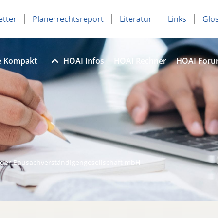
etter
Planerrechtsreport
Literatur
Links
Glo
e Kompakt
HOAI Infos
HOAI Rechner
HOAI For
der Bausachverständigengesellschaft mbH