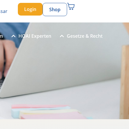
Login
Shop
ssar
um
HOAI Experten
Gesetze & Recht