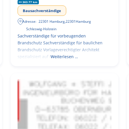
363.77 km
Bausachverständige
Adresse:
22301 Hamburg
,
22301
Hamburg
Schleswig-Holstein
Sachverständige für vorbeugenden
Brandschutz Sachverständige für baulichen
Brandschutz Vorlageverechtigter Architekt
spezialisiert auf Retail
Weiterlesen …