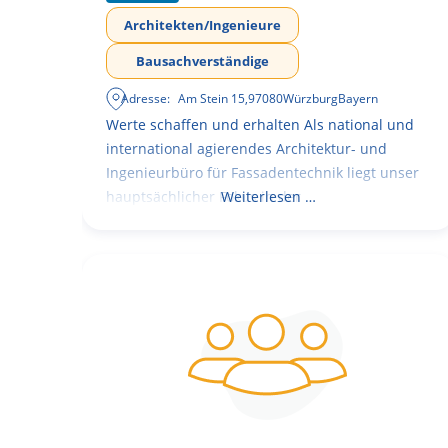
Architekten/Ingenieure
Bausachverständige
Adresse:
Am Stein 15
,
97080
Würzburg
Bayern
Werte schaffen und erhalten Als national und
international agierendes Architektur- und
Ingenieurbüro für Fassadentechnik liegt unser
hauptsächlicher Fokus in der
Weiterlesen …