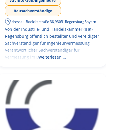
Architekten/Ingenieure
Bausachverständige
Adresse:
Boelckestraße 38
,
93051
Regensburg
Bayern
Von der Industrie- und Handelskammer (IHK)
Regensburg öffentlich bestellter und vereidigter
Sachverständiger für Ingenieurvermessung
Verantwortlicher Sachverständiger für
Vermessung im Bauwesen
Weiterlesen …