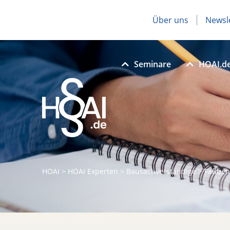
Über uns
Newsl
Seminare
HOAI.d
HOAI
>
HOAI Experten
>
Bausachverständige
>
Faßben