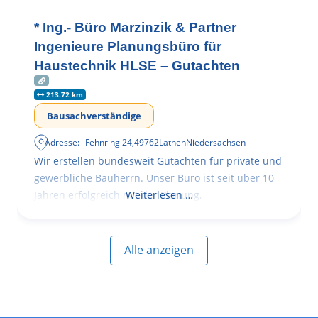
* Ing.- Büro Marzinzik & Partner
Ingenieure Planungsbüro für
Haustechnik HLSE – Gutachten
213.72 km
Bausachverständige
Adresse:
Fehnring 24
,
49762
Lathen
Niedersachsen
Wir erstellen bundesweit Gutachten für private und
gewerbliche Bauherrn. Unser Büro ist seit über 10
Jahren erfolgreich mit der Planung,
Weiterlesen …
Alle anzeigen