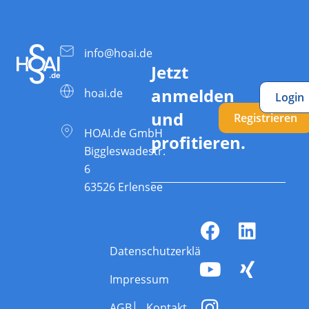
info@hoai.de
Jetzt
anmelden
hoai.de
Login
und
Registrieren
HOAI.de GmbH
profitieren.
Biggleswadestr.
6
63526 Erlensee
Datenschutzerklärung
Impressum
AGB
Kontakt