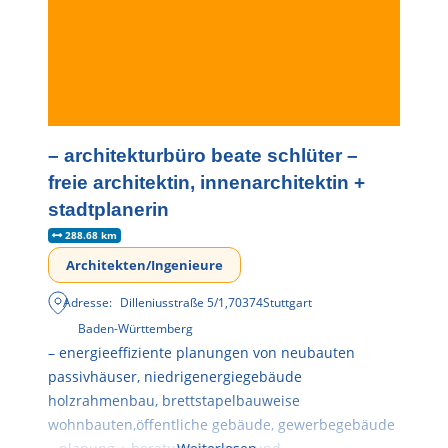
– architekturbüro beate schlüter –
freie architektin, innenarchitektin +
stadtplanerin
288.68 km
Architekten/Ingenieure
Adresse:
Dilleniusstraße 5/1
,
70374
Stuttgart
Baden-Württemberg
– energieeffiziente planungen von neubauten
passivhäuser, niedrigenergiegebäude
holzrahmenbau, brettstapelbauweise
wohnbauten,öffentliche gebäude, gewerbegebäude