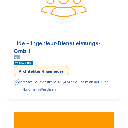
_ide – Ingenieur-Dienstleistungs-
GmbH
55.79 km
Architekten/Ingenieure
Adresse:
Mühlenstraße 183
,
45473
Mülheim an der Ruhr
Nordrhein-Westfalen