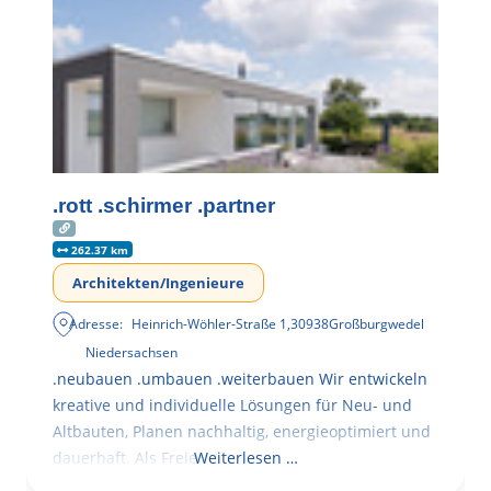
.rott .schirmer .partner
262.37 km
Architekten/Ingenieure
Adresse:
Heinrich-Wöhler-Straße 1
,
30938
Großburgwedel
Niedersachsen
.neubauen .umbauen .weiterbauen Wir entwickeln
kreative und individuelle Lösungen für Neu- und
Altbauten, Planen nachhaltig, energieoptimiert und
dauerhaft. Als Freie
Weiterlesen …