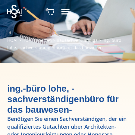
HOAI
>
HOAI Experten
>
Bausachverständige
>
ing.-büro
lohe, -sachverständigenbüro für das bauwesen-
ing.-büro lohe, -
sachverständigenbüro für
das bauwesen-
Benötigen Sie einen Sachverständigen, der ein
qualifiziertes Gutachten über Architekten-
oder Ingenieurleistungen oder Honorare