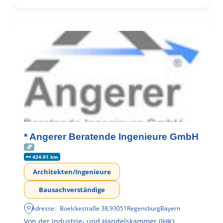
* Angerer Beratende Ingenieure GmbH
424.91 km
Architekten/Ingenieure
Bausachverständige
Adresse:
Boelckestraße 38
,
93051
Regensburg
Bayern
Von der Industrie- und Handelskammer (IHK)