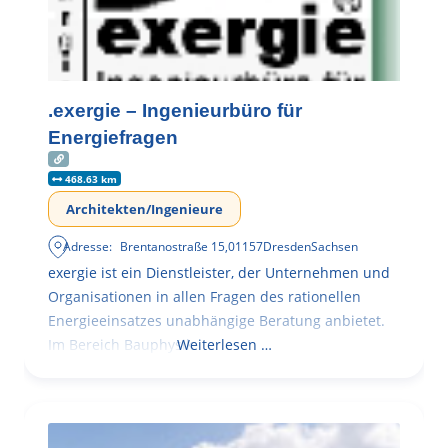
.exergie – Ingenieurbüro für
Energiefragen
468.63 km
Architekten/Ingenieure
Adresse:
Brentanostraße 15
,
01157
Dresden
Sachsen
exergie ist ein Dienstleister, der Unternehmen und
Organisationen in allen Fragen des rationellen
Energieeinsatzes unabhängige Beratung anbietet.
Im Bereich Bauphysik
Weiterlesen …