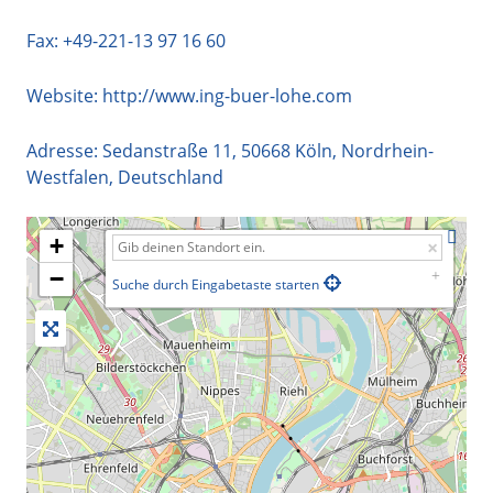
Fax: +49-221-13 97 16 60
Website:
http://www.ing-buer-lohe.com
Adresse:
Sedanstraße 11
,
50668
Köln
,
Nordrhein-
Westfalen
,
Deutschland
+
−
Suche durch Eingabetaste starten