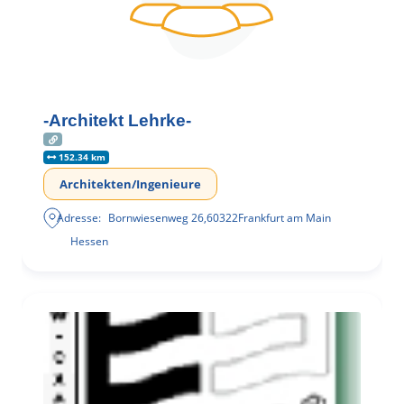
-Architekt Lehrke-
152.34 km
Architekten/Ingenieure
Adresse:
Bornwiesenweg 26
,
60322
Frankfurt am Main
Hessen