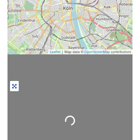
Leaflet
| Map data ©
OpenStreetMap
contributors
Wird geladen …