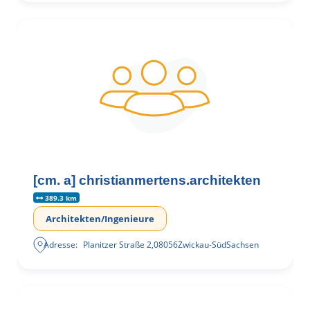
[cm. a] christianmertens.architekten
389.3 km
Architekten/Ingenieure
Adresse:
Planitzer Straße 2
,
08056
Zwickau-Süd
Sachsen