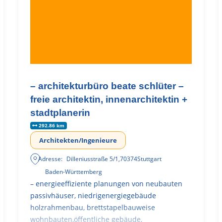
– architekturbüro beate schlüter –
freie architektin, innenarchitektin +
stadtplanerin
292.86 km
Architekten/Ingenieure
Adresse:
Dilleniusstraße 5/1
,
70374
Stuttgart
Baden-Württemberg
– energieeffiziente planungen von neubauten
passivhäuser, niedrigenergiegebäude
holzrahmenbau, brettstapelbauweise
wohnbauten,öffentliche gebäude,