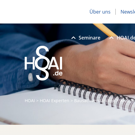
Über uns
Newsl
Seminare
HOAI.d
HOAI
>
HOAI Experten
>
Bausachverständige
>
Archite