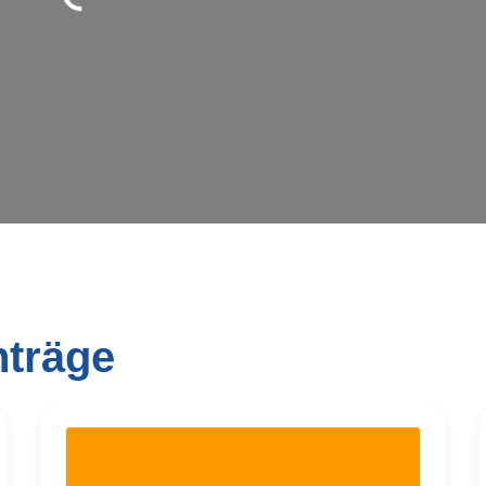
rd geladen …
nträge