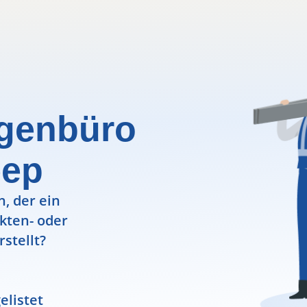
igenbüro
eep
, der ein
ekten- oder
rstellt?
elistet