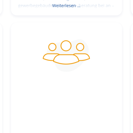
gewerbegebäude – planung + beratung bei an –
Weiterlesen …
und