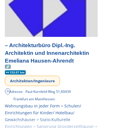
– Architekturbüro Dipl.-Ing.
Architektin und Innenarchitektin
Emeliana Hausen-Ahrendt
153.07 km
Architekten/Ingenieure
Adresse:
Paul-Kornfeld-Weg 51
,
60439
Frankfurt am Main
Hessen
Wohnungsbau in jeder Form > Schulen/
Einrichtungen für Kinder/ Hotelbau/
Gewächshäuser > Sozio-Kulturelle
Einrichtungen > Sanierung Gründerzeithäuser >