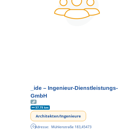
_ide – Ingenieur-Dienstleistungs-
GmbH
57.75 km
Architekten/Ingenieure
Adresse:
Mühlenstraße 183
,
45473