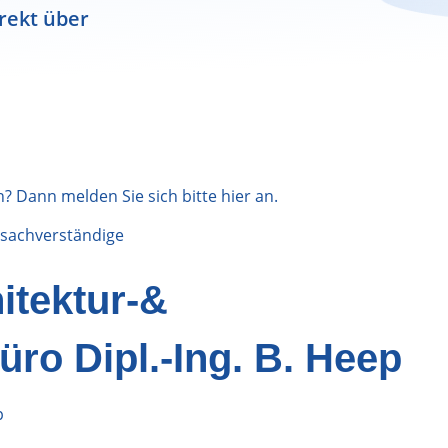
rekt über
n? Dann melden Sie sich bitte
hier
an.
sachverständige
itektur-&
ro Dipl.-Ing. B. Heep
p