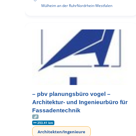
Mülheim an der Ruhr
Nordrhein-Westfalen
– pbv planungsbüro vogel –
Architektur- und Ingenieurbüro für
Fassadentechnik
253.41 km
Architekten/Ingenieure