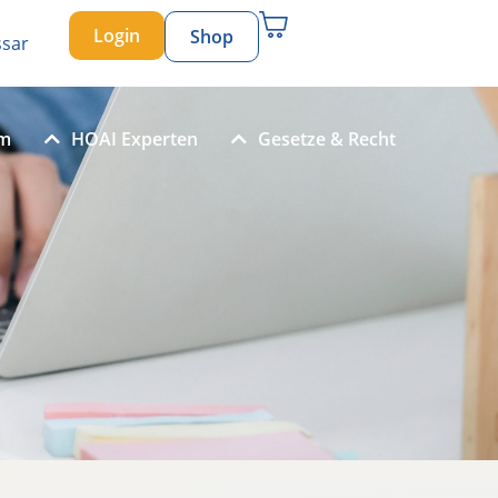
Login
Shop
ssar
um
HOAI Experten
Gesetze & Recht