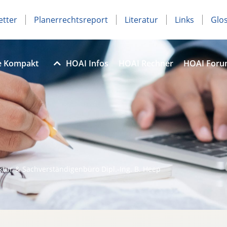
etter
Planerrechtsreport
Literatur
Links
Glo
e Kompakt
HOAI Infos
HOAI Rechner
HOAI For
ktur-& Sachverständigenbüro Dipl.-Ing. B. Heep