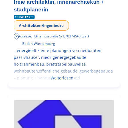
freie architektin, innenarchitektin +
stadtplanerin
352.17 km
Architekten/Ingenieure
Adresse:
Dilleniusstraße 5/1
,
70374
Stuttgart
Baden-Württemberg
– energieeffiziente planungen von neubauten
passivhäuser, niedrigenergiegebäude
holzrahmenbau, brettstapelbauweise
wohnbauten,öffentliche gebäude, gewerbegebäude
– planung + beratung bei an – und
Weiterlesen …