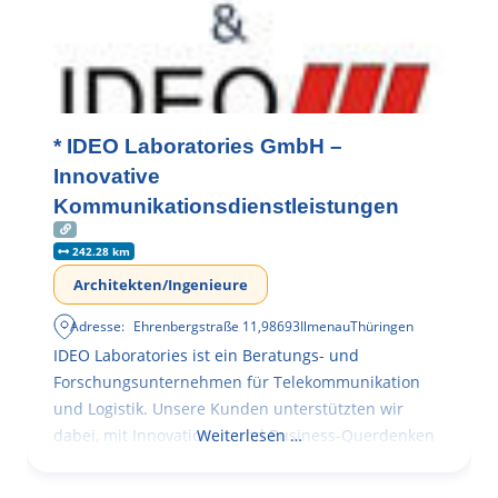
* IDEO Laboratories GmbH –
Innovative
Kommunikationsdienstleistungen
242.28 km
Architekten/Ingenieure
Adresse:
Ehrenbergstraße 11
,
98693
Ilmenau
Thüringen
IDEO Laboratories ist ein Beratungs- und
Forschungsunternehmen für Telekommunikation
und Logistik. Unsere Kunden unterstützten wir
dabei, mit Innovationen und Business-Querdenken
Weiterlesen …