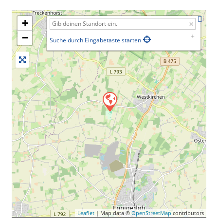
+
−
Suche durch Eingabetaste starten
Leaflet
| Map data ©
OpenStreetMap
contributors