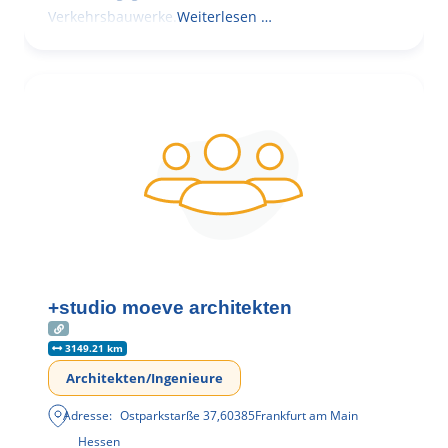
Verkehrsbauwerke.
Weiterlesen …
+studio moeve architekten
3149.21 km
Architekten/Ingenieure
Adresse:
Ostparkstarße 37
,
60385
Frankfurt am Main
Hessen