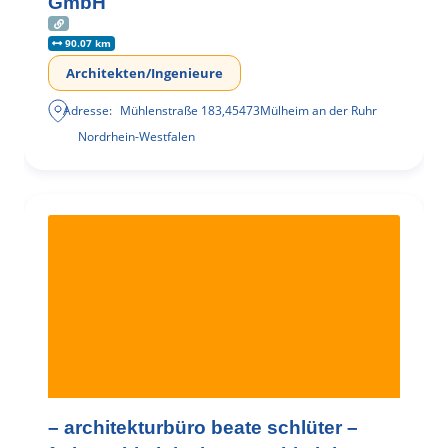
GmbH
90.07 km
Architekten/Ingenieure
Adresse:
Mühlenstraße 183
,
45473
Mülheim an der Ruhr
Nordrhein-Westfalen
– architekturbüro beate schlüter –