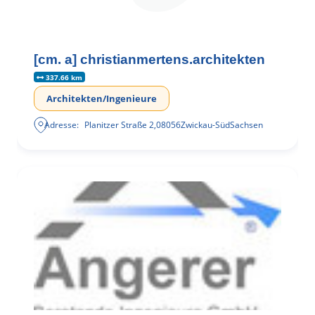
[cm. a] christianmertens.architekten
337.66 km
Architekten/Ingenieure
Adresse:
Planitzer Straße 2
,
08056
Zwickau-Süd
Sachsen