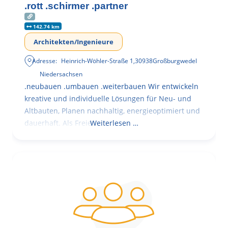
.rott .schirmer .partner
142.74 km
Architekten/Ingenieure
Adresse:
Heinrich-Wöhler-Straße 1
,
30938
Großburgwedel
Niedersachsen
.neubauen .umbauen .weiterbauen Wir entwickeln
kreative und individuelle Lösungen für Neu- und
Altbauten, Planen nachhaltig, energieoptimiert und
dauerhaft. Als Freie
Weiterlesen …