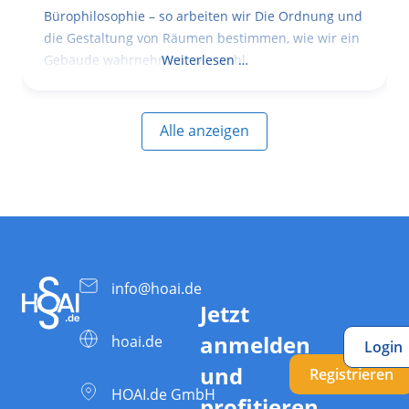
Bürophilosophie – so arbeiten wir Die Ordnung und
die Gestaltung von Räumen bestimmen, wie wir ein
Gebäude wahrnehmen, wie wohl
Weiterlesen …
Alle anzeigen
info@hoai.de
Jetzt
anmelden
hoai.de
Login
und
Registrieren
HOAI.de GmbH
profitieren.