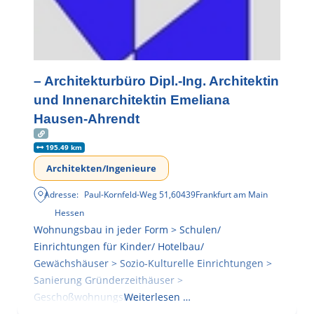
– Architekturbüro Dipl.-Ing. Architektin
und Innenarchitektin Emeliana
Hausen-Ahrendt
195.49 km
Architekten/Ingenieure
Adresse:
Paul-Kornfeld-Weg 51
,
60439
Frankfurt am Main
Hessen
Wohnungsbau in jeder Form > Schulen/
Einrichtungen für Kinder/ Hotelbau/
Gewächshäuser > Sozio-Kulturelle Einrichtungen >
Sanierung Gründerzeithäuser >
Geschoßwohnungsbau
Weiterlesen …