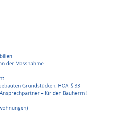
ilien
ginn der Massnahme
nt
bebauten Grundstücken, HOAI § 33
/ Ansprechpartner – für den Bauherrn !
swohnungen)