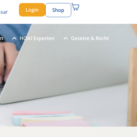
Login
Shop
ssar
um
HOAI Experten
Gesetze & Recht