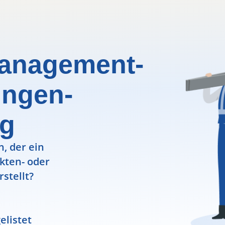
management-
ungen-
ng
, der ein
ekten- oder
rstellt?
elistet