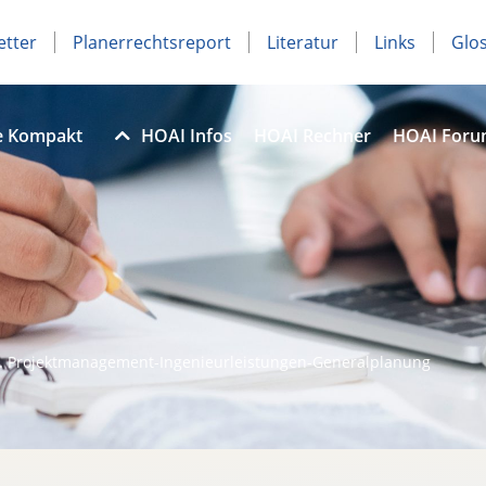
etter
Planerrechtsreport
Literatur
Links
Glo
e Kompakt
HOAI Infos
HOAI Rechner
HOAI For
G. Projektmanagement-Ingenieurleistungen-Generalplanung