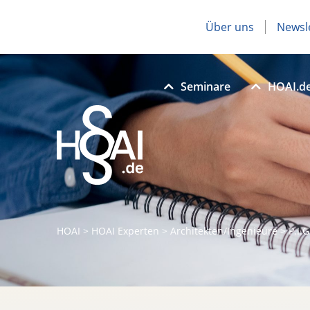
Über uns
Newsl
Seminare
HOAI.d
HOAI
>
HOAI Experten
>
Architekten/Ingenieure
>
P.I.