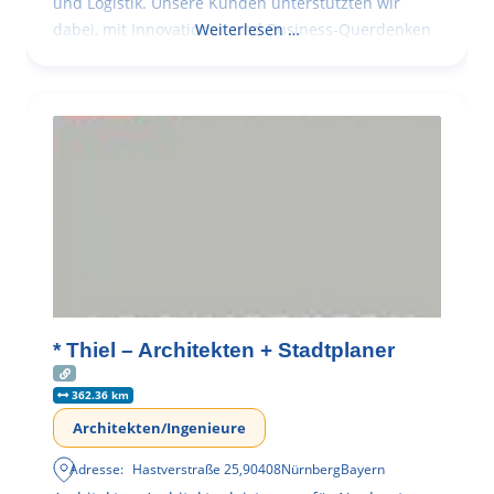
und Logistik. Unsere Kunden unterstützten wir
dabei, mit Innovationen und Business-Querdenken
Weiterlesen …
* Thiel – Architekten + Stadtplaner
362.36 km
Architekten/Ingenieure
Adresse:
Hastverstraße 25
,
90408
Nürnberg
Bayern