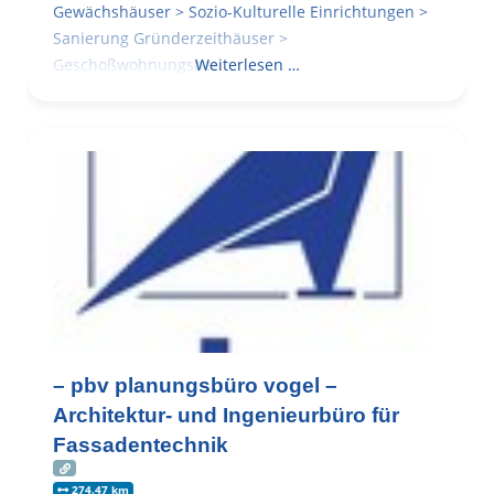
Gewächshäuser > Sozio-Kulturelle Einrichtungen >
Sanierung Gründerzeithäuser >
Geschoßwohnungsbau
Weiterlesen …
– pbv planungsbüro vogel –
Architektur- und Ingenieurbüro für
Fassadentechnik
274.47 km