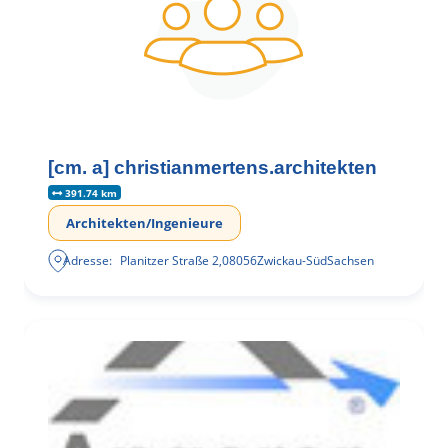
[cm. a] christianmertens.architekten
391.74 km
Architekten/Ingenieure
Adresse:
Planitzer Straße 2
,
08056
Zwickau-Süd
Sachsen