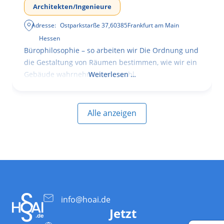
Architekten/Ingenieure
Adresse:
Ostparkstarße 37
,
60385
Frankfurt am Main
Hessen
Bürophilosophie – so arbeiten wir Die Ordnung und
die Gestaltung von Räumen bestimmen, wie wir ein
Gebäude wahrnehmen, wie wohl
Weiterlesen …
Alle anzeigen
info@hoai.de
Jetzt