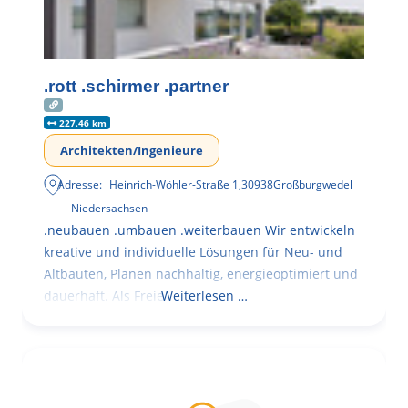
.rott .schirmer .partner
227.46 km
Architekten/Ingenieure
Adresse:
Heinrich-Wöhler-Straße 1
,
30938
Großburgwedel
Niedersachsen
.neubauen .umbauen .weiterbauen Wir entwickeln
kreative und individuelle Lösungen für Neu- und
Altbauten, Planen nachhaltig, energieoptimiert und
dauerhaft. Als Freie
Weiterlesen …