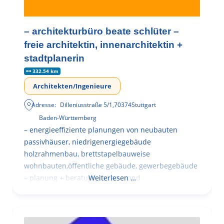
– architekturbüro beate schlüter –
freie architektin, innenarchitektin +
stadtplanerin
332.54 km
Architekten/Ingenieure
Adresse:
Dilleniusstraße 5/1
,
70374
Stuttgart
Baden-Württemberg
– energieeffiziente planungen von neubauten
passivhäuser, niedrigenergiegebäude
holzrahmenbau, brettstapelbauweise
wohnbauten,öffentliche gebäude, gewerbegebäude
– planung + beratung bei an – und
Weiterlesen …