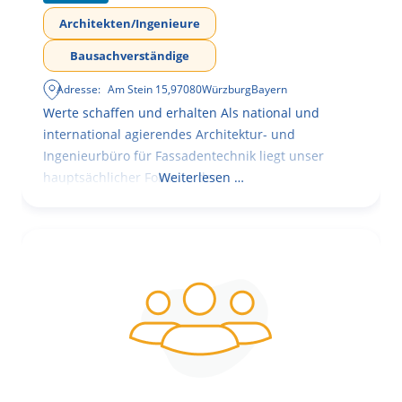
Architekten/Ingenieure
Bausachverständige
Adresse:
Am Stein 15
,
97080
Würzburg
Bayern
Werte schaffen und erhalten Als national und
international agierendes Architektur- und
Ingenieurbüro für Fassadentechnik liegt unser
hauptsächlicher Fokus in der
Weiterlesen …