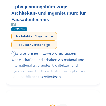
– pbv planungsbüro vogel –
Architektur- und Ingenieurbüro für
Fassadentechnik
275.2 km
Architekten/Ingenieure
Bausachverständige
Adresse:
Am Stein 15
,
97080
Würzburg
Bayern
Werte schaffen und erhalten Als national und
international agierendes Architektur- und
Ingenieurbüro für Fassadentechnik liegt unser
hauptsächlicher Fokus in der
Weiterlesen …