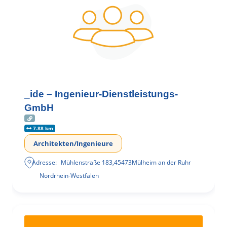
_ide – Ingenieur-Dienstleistungs-
GmbH
7.88 km
Architekten/Ingenieure
Adresse:
Mühlenstraße 183
,
45473
Mülheim an der Ruhr
Nordrhein-Westfalen