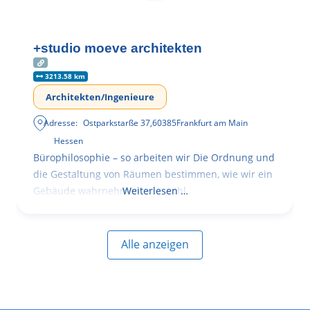
+studio moeve architekten
3213.58 km
Architekten/Ingenieure
Adresse:
Ostparkstarße 37
,
60385
Frankfurt am Main
Hessen
Bürophilosophie – so arbeiten wir Die Ordnung und
die Gestaltung von Räumen bestimmen, wie wir ein
Gebäude wahrnehmen, wie wohl
Weiterlesen …
Alle anzeigen