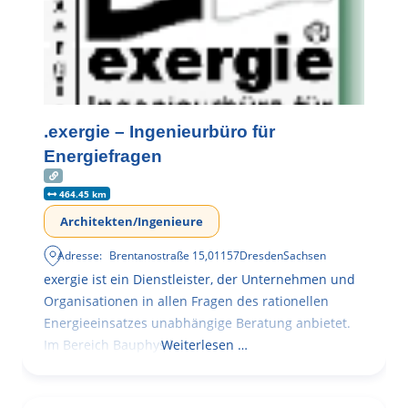
.exergie – Ingenieurbüro für
Energiefragen
464.45 km
Architekten/Ingenieure
Adresse:
Brentanostraße 15
,
01157
Dresden
Sachsen
exergie ist ein Dienstleister, der Unternehmen und
Organisationen in allen Fragen des rationellen
Energieeinsatzes unabhängige Beratung anbietet.
Im Bereich Bauphysik
Weiterlesen …