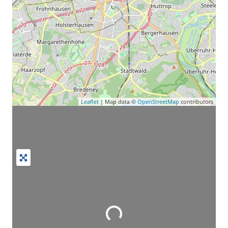
Leaflet
| Map data ©
OpenStreetMap
contributors