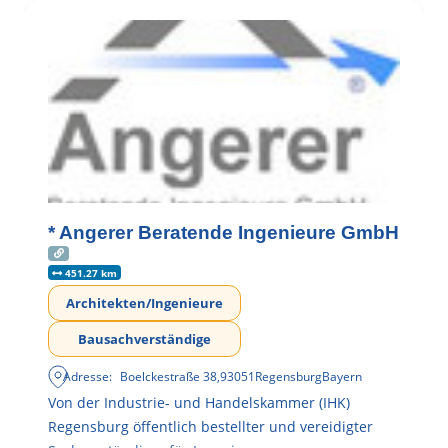
* Angerer Beratende Ingenieure GmbH
451.27 km
Architekten/Ingenieure
Bausachverständige
Adresse:
Boelckestraße 38
,
93051
Regensburg
Bayern
Von der Industrie- und Handelskammer (IHK)
Regensburg öffentlich bestellter und vereidigter