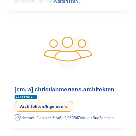
dauerhaft. Als Freie
Weiterlesen …
[cm. a] christianmertens.architekten
391.56 km
Architekten/Ingenieure
Adresse:
Planitzer Straße 2
,
08056
Zwickau-Süd
Sachsen