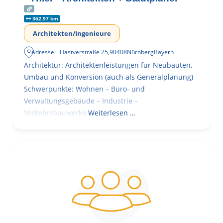
362.97 km
Architekten/Ingenieure
Adresse:
Hastverstraße 25
,
90408
Nürnberg
Bayern
Architektur: Architektenleistungen für Neubauten,
Umbau und Konversion (auch als Generalplanung)
Schwerpunkte: Wohnen – Büro- und
Verwaltungsgebäude – Industrie –
Verkehrsbauwerke.
Weiterlesen …