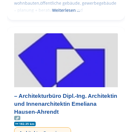
wohnbauten,öffentliche gebäude, gewerbegebäude
– planung + beratung bei an – und
Weiterlesen …
– Architekturbüro Dipl.-Ing. Architektin
und Innenarchitektin Emeliana
Hausen-Ahrendt
182.35 km