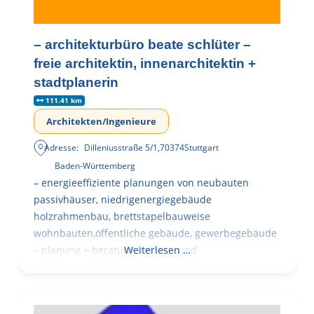
– architekturbüro beate schlüter –
freie architektin, innenarchitektin +
stadtplanerin
111.41 km
Architekten/Ingenieure
Adresse:
Dilleniusstraße 5/1
,
70374
Stuttgart
Baden-Württemberg
– energieeffiziente planungen von neubauten
passivhäuser, niedrigenergiegebäude
holzrahmenbau, brettstapelbauweise
wohnbauten,öffentliche gebäude, gewerbegebäude
– planung + beratung bei an – und
Weiterlesen …