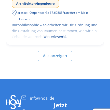
Architekten/Ingenieure
Adresse:
Ostparkstarße 37
,
60385
Frankfurt am Main
Hessen
Bürophilosophie – so arbeiten wir Die Ordnung und
die Gestaltung von Räumen bestimmen, wie wir ein
Gebäude wahrnehmen, wie wohl
Weiterlesen …
Alle anzeigen
info@hoai.de
Jetzt