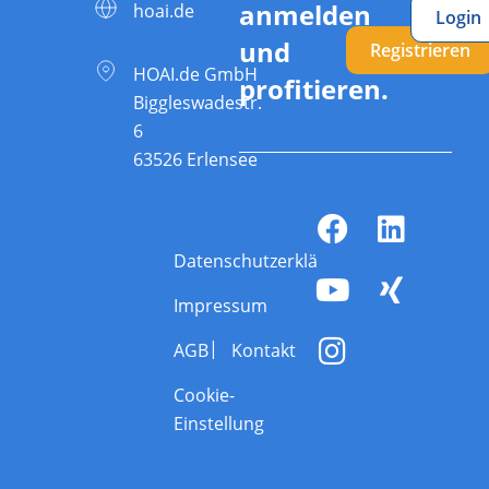
anmelden
hoai.de
Login
und
Registrieren
HOAI.de GmbH
profitieren.
Biggleswadestr.
6
63526 Erlensee
Datenschutzerklärung
Impressum
AGB
Kontakt
Cookie-
Einstellung