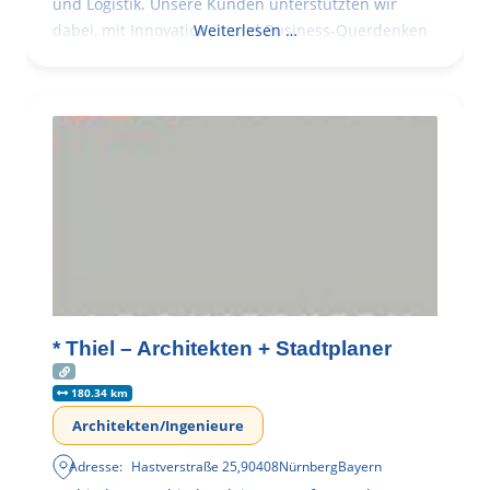
und Logistik. Unsere Kunden unterstützten wir
dabei, mit Innovationen und Business-Querdenken
Weiterlesen …
* Thiel – Architekten + Stadtplaner
180.34 km
Architekten/Ingenieure
Adresse:
Hastverstraße 25
,
90408
Nürnberg
Bayern