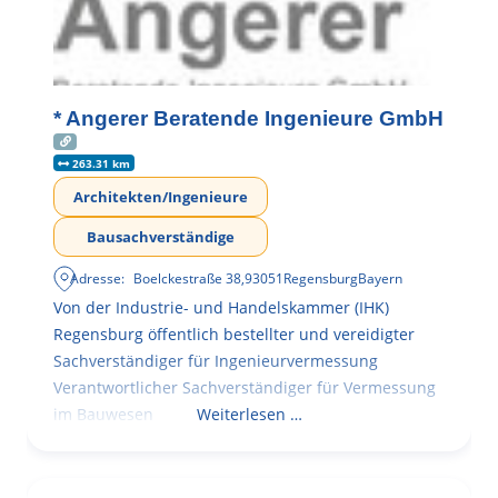
* Angerer Beratende Ingenieure GmbH
263.31 km
Architekten/Ingenieure
Bausachverständige
Adresse:
Boelckestraße 38
,
93051
Regensburg
Bayern
Von der Industrie- und Handelskammer (IHK)
Regensburg öffentlich bestellter und vereidigter
Sachverständiger für Ingenieurvermessung
Verantwortlicher Sachverständiger für Vermessung
im Bauwesen
Weiterlesen …