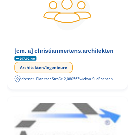
[cm. a] christianmertens.architekten
297.02 km
Architekten/Ingenieure
Adresse:
Planitzer Straße 2
,
08056
Zwickau-Süd
Sachsen