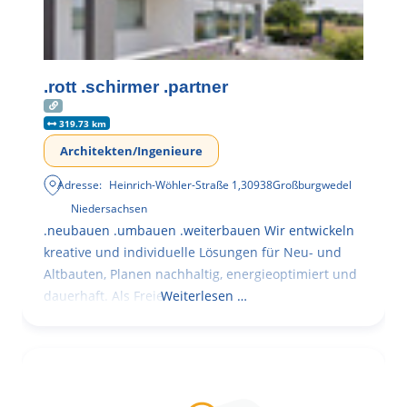
.rott .schirmer .partner
319.73 km
Architekten/Ingenieure
Adresse:
Heinrich-Wöhler-Straße 1
,
30938
Großburgwedel
Niedersachsen
.neubauen .umbauen .weiterbauen Wir entwickeln
kreative und individuelle Lösungen für Neu- und
Altbauten, Planen nachhaltig, energieoptimiert und
dauerhaft. Als Freie
Weiterlesen …