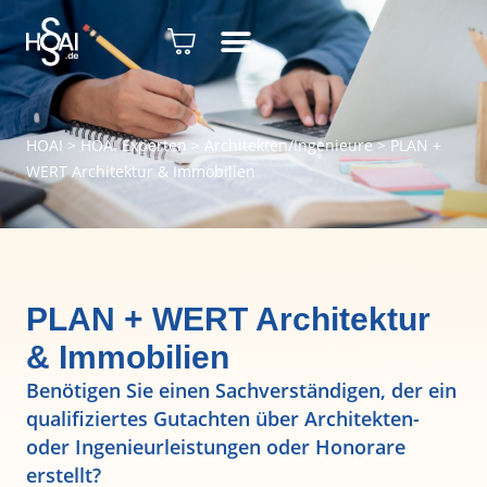
HOAI
>
HOAI Experten
>
Architekten/Ingenieure
>
PLAN +
WERT Architektur & Immobilien
PLAN + WERT Architektur
& Immobilien
Benötigen Sie einen Sachverständigen, der ein
qualifiziertes Gutachten über Architekten-
oder Ingenieurleistungen oder Honorare
erstellt?