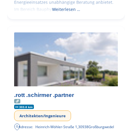
Energieeinsatzes unabhängige Beratung anbietet.
Im Bereich Bauphysik
Weiterlesen …
.rott .schirmer .partner
303.6 km
Architekten/Ingenieure
Adresse:
Heinrich-Wöhler-Straße 1
,
30938
Großburgwedel