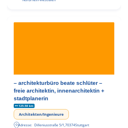
– architekturbüro beate schlüter –
freie architektin, innenarchitektin +
stadtplanerin
125.58 km
Architekten/Ingenieure
Adresse:
Dilleniusstraße 5/1
,
70374
Stuttgart