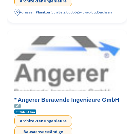
Architekten/Ingenieure
Adresse:
Planitzer Straße 2
,
08056
Zwickau-Süd
Sachsen
* Angerer Beratende Ingenieure GmbH
266.34 km
Architekten/Ingenieure
Bausachverständige