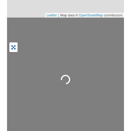
Leaflet
| Map data ©
OpenStreetMap
contributors
Wird geladen …