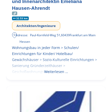
und Innenarchitektin Emeliana
Hausen-Ahrendt
32.53 km
Architekten/Ingenieure
Adresse:
Paul-Kornfeld-Weg 51
,
60439
Frankfurt am Main
Hessen
Wohnungsbau in jeder Form > Schulen/
Einrichtungen für Kinder/ Hotelbau/
Gewächshäuser > Sozio-Kulturelle Einrichtungen >
Sanierung Gründerzeithäuser >
Geschoßwohnungsbau
Weiterlesen …