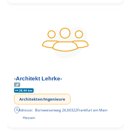
-Architekt Lehrke-
28.44 km
Architekten/Ingenieure
Adresse:
Bornwiesenweg 26
,
60322
Frankfurt am Main
Hessen