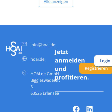
Alle anzeigen
info@hoai.de
Jetzt
anmelden
hoai.de
Login
und
Registrieren
HOAI.de GmbH
profitieren.
Biggleswadestr.
6
63526 Erlensee