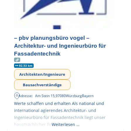
– pbv planungsbüro vogel –
Architektur- und Ingenieurbüro für
Fassadentechnik
92.53 km
Architekten/Ingenieure
Bausachverständige
Adresse:
Am Stein 15
,
97080
Würzburg
Bayern
Werte schaffen und erhalten Als national und
international agierendes Architektur- und
Ingenieurbüro für Fassadentechnik liegt unser
hauptsächlicher Fokus in der
Weiterlesen …