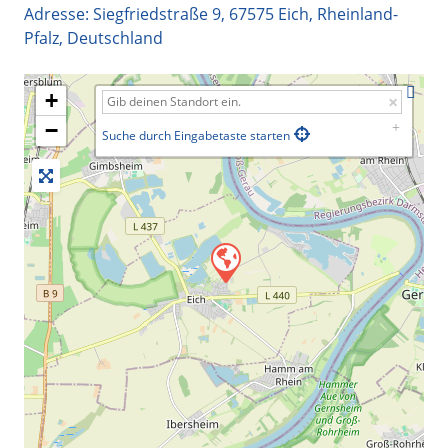
Adresse:
Siegfriedstraße 9
,
67575
Eich
,
Rheinland-
Pfalz
,
Deutschland
+
−
Suche durch Eingabetaste starten