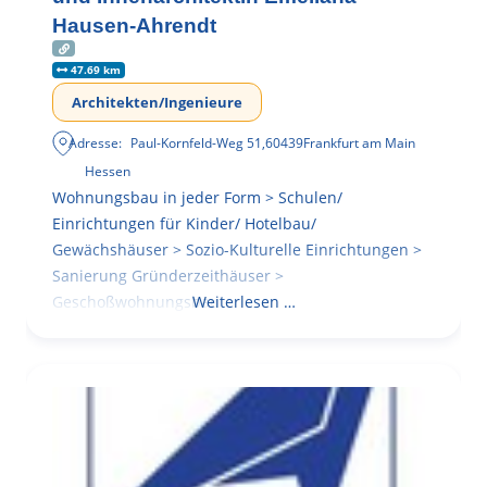
Hausen-Ahrendt
47.69 km
Architekten/Ingenieure
Adresse:
Paul-Kornfeld-Weg 51
,
60439
Frankfurt am Main
Hessen
Wohnungsbau in jeder Form > Schulen/
Einrichtungen für Kinder/ Hotelbau/
Gewächshäuser > Sozio-Kulturelle Einrichtungen >
Sanierung Gründerzeithäuser >
Geschoßwohnungsbau
Weiterlesen …