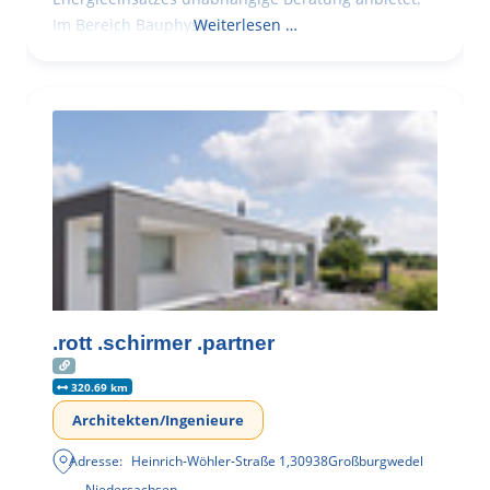
Im Bereich Bauphysik
Weiterlesen …
.rott .schirmer .partner
320.69 km
Architekten/Ingenieure
Adresse:
Heinrich-Wöhler-Straße 1
,
30938
Großburgwedel
Niedersachsen