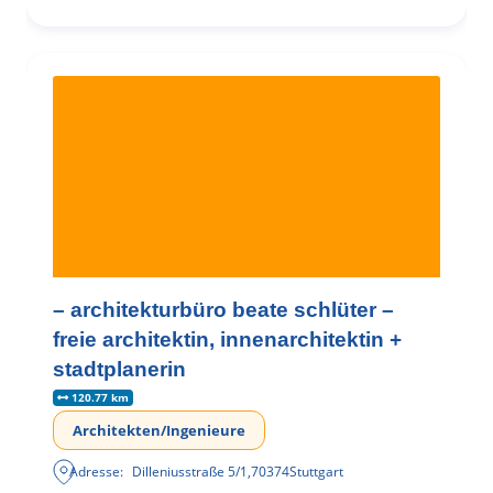
– architekturbüro beate schlüter –
freie architektin, innenarchitektin +
stadtplanerin
120.77 km
Architekten/Ingenieure
Adresse:
Dilleniusstraße 5/1
,
70374
Stuttgart