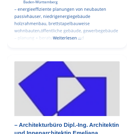
Baden-Württemberg
– energieeffiziente planungen von neubauten
passivhäuser, niedrigenergiegebäude
holzrahmenbau, brettstapelbauweise
wohnbauten,öffentliche gebäude, gewerbegebäude
– planung + beratung bei an – und
Weiterlesen …
– Architekturbüro Dipl.-Ing. Architektin
und Innenarchitektin Emeliana