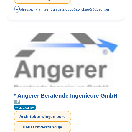
Adresse:
Planitzer Straße 2
,
08056
Zwickau-Süd
Sachsen
* Angerer Beratende Ingenieure GmbH
277.92 km
Architekten/Ingenieure
Bausachverständige