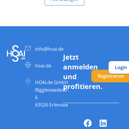
info@hoai.de
Jetzt
anmelden
hoai.de
Login
und
Registrieren
HOAI.de GmbH
profitieren.
Biggleswadestr.
6
63526 Erlensee