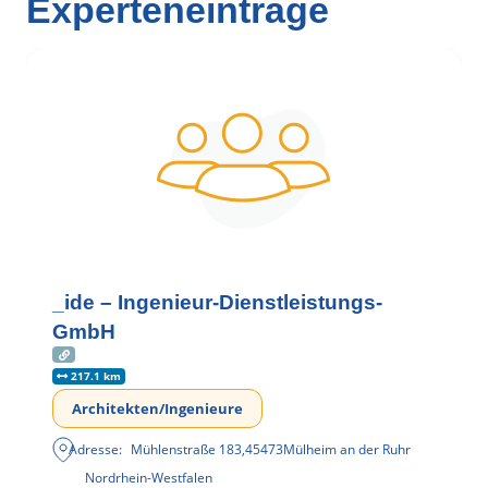
Experteneinträge
_ide – Ingenieur-Dienstleistungs-
GmbH
217.1 km
Architekten/Ingenieure
Adresse:
Mühlenstraße 183
,
45473
Mülheim an der Ruhr
Nordrhein-Westfalen