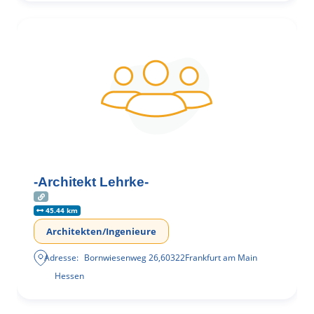
-Architekt Lehrke-
45.44 km
Architekten/Ingenieure
Adresse:
Bornwiesenweg 26
,
60322
Frankfurt am Main
Hessen