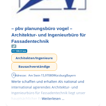
– pbv planungsbüro vogel –
Architektur- und Ingenieurbüro für
Fassadentechnik
108.9 km
Architekten/Ingenieure
Bausachverständige
Adresse:
Am Stein 15
,
97080
Würzburg
Bayern
Werte schaffen und erhalten Als national und
international agierendes Architektur- und
Ingenieurbüro für Fassadentechnik liegt unser
hauptsächlicher Fokus in der
Weiterlesen …