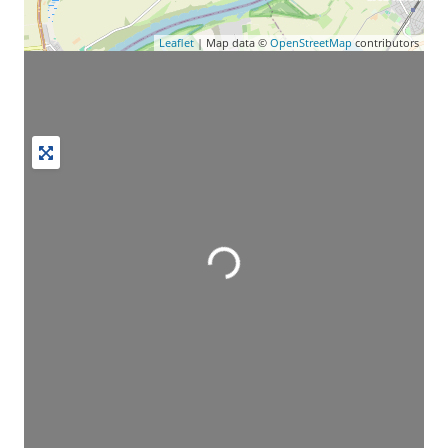
Leaflet
| Map data ©
OpenStreetMap
contributors
Wird geladen …