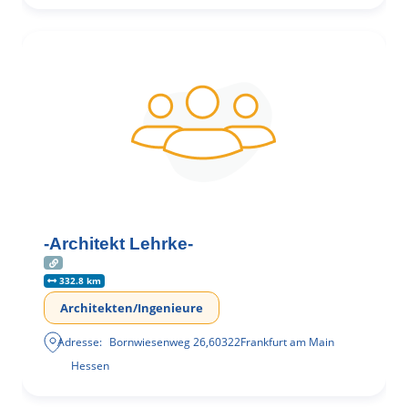
-Architekt Lehrke-
332.8 km
Architekten/Ingenieure
Adresse:
Bornwiesenweg 26
,
60322
Frankfurt am Main
Hessen