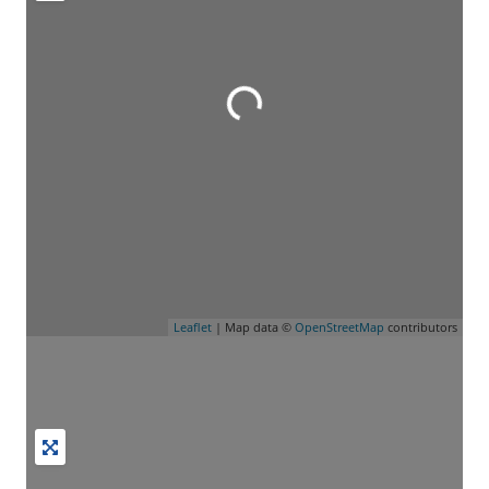
Leaflet
| Map data ©
OpenStreetMap
contributors