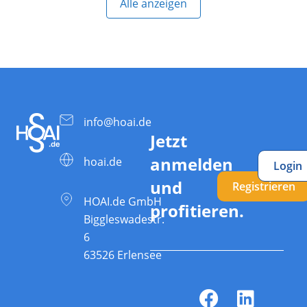
Alle anzeigen
info@hoai.de
Jetzt
anmelden
hoai.de
Login
und
Registrieren
HOAI.de GmbH
profitieren.
Biggleswadestr.
6
63526 Erlensee