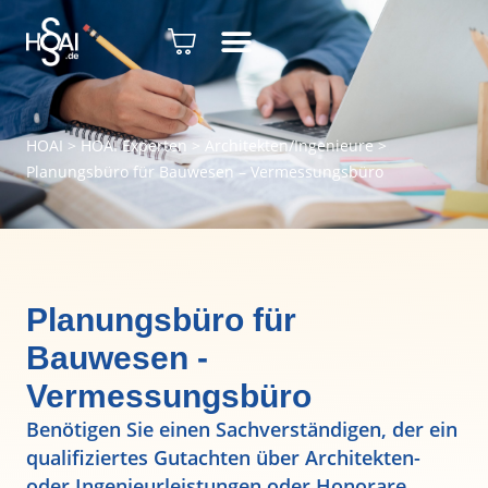
HOAI
>
HOAI Experten
>
Architekten/Ingenieure
>
Planungsbüro für Bauwesen – Vermessungsbüro
Planungsbüro für
Bauwesen -
Vermessungsbüro
Benötigen Sie einen Sachverständigen, der ein
qualifiziertes Gutachten über Architekten-
oder Ingenieurleistungen oder Honorare