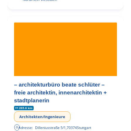
– architekturbüro beate schlüter –
freie architektin, innenarchitektin +
stadtplanerin
265.6 km
Architekten/Ingenieure
Adresse:
Dilleniusstraße 5/1
,
70374
Stuttgart