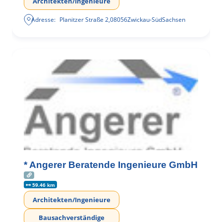
Architekten/Ingenieure
Adresse:
Planitzer Straße 2
,
08056
Zwickau-Süd
Sachsen
* Angerer Beratende Ingenieure GmbH
59.46 km
Architekten/Ingenieure
Bausachverständige