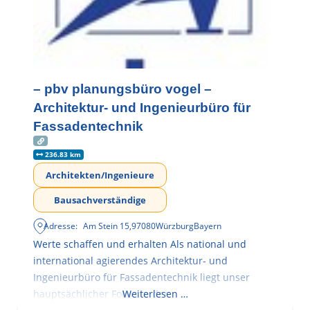
– pbv planungsbüro vogel –
Architektur- und Ingenieurbüro für
Fassadentechnik
236.83 km
Architekten/Ingenieure
Bausachverständige
Adresse:
Am Stein 15
,
97080
Würzburg
Bayern
Werte schaffen und erhalten Als national und
international agierendes Architektur- und
Ingenieurbüro für Fassadentechnik liegt unser
hauptsächlicher Fokus in der
Weiterlesen …