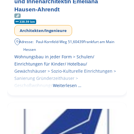
und Innenarchitektin Emeliana
Hausen-Ahrendt
338.59 km
Architekten/Ingenieure
Adresse:
Paul-Kornfeld-Weg 51
,
60439
Frankfurt am Main
Hessen
Wohnungsbau in jeder Form > Schulen/
Einrichtungen für Kinder/ Hotelbau/
Gewächshäuser > Sozio-Kulturelle Einrichtungen >
Sanierung Gründerzeithäuser >
Geschoßwohnungsbau
Weiterlesen …