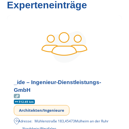
Experteneinträge
_ide – Ingenieur-Dienstleistungs-
GmbH
512.65 km
Architekten/Ingenieure
Adresse:
Mühlenstraße 183
,
45473
Mülheim an der Ruhr
Nordrhein-Westfalen