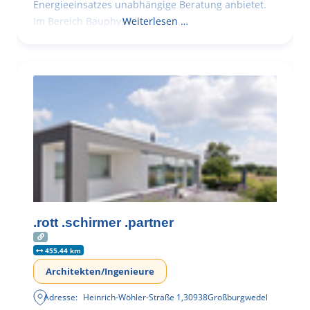
Energieeinsatzes unabhängige Beratung anbietet.
Im Bereich Bauphysik
Weiterlesen …
.rott .schirmer .partner
455.44 km
Architekten/Ingenieure
Adresse:
Heinrich-Wöhler-Straße 1
,
30938
Großburgwedel