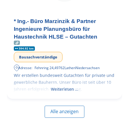
* Ing.- Büro Marzinzik & Partner
Ingenieure Planungsbüro für
Haustechnik HLSE – Gutachten
594.92 km
Bausachverständige
Adresse:
Fehnring 24
,
49762
Lathen
Niedersachsen
Wir erstellen bundesweit Gutachten für private und
gewerbliche Bauherrn. Unser Büro ist seit über 10
Jahren erfolgreich mit der Planung,
Weiterlesen …
Alle anzeigen