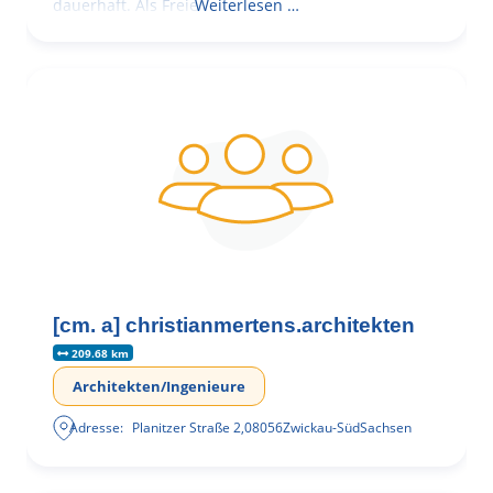
dauerhaft. Als Freie
Weiterlesen …
[cm. a] christianmertens.architekten
209.68 km
Architekten/Ingenieure
Adresse:
Planitzer Straße 2
,
08056
Zwickau-Süd
Sachsen