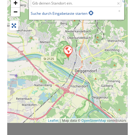
+
−
Suche durch Eingabetaste starten
Leaflet
| Map data ©
OpenStreetMap
contributors