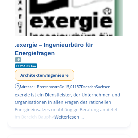
.exergie – Ingenieurbüro für
Energiefragen
251.85 km
Architekten/Ingenieure
Adresse:
Brentanostraße 15
,
01157
Dresden
Sachsen
exergie ist ein Dienstleister, der Unternehmen und
Organisationen in allen Fragen des rationellen
Energieeinsatzes unabhängige Beratung anbietet.
Im Bereich Bauphysik
Weiterlesen …