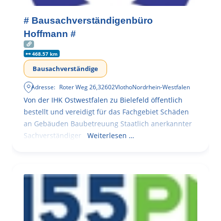
# Bausachverständigenbüro
Hoffmann #
468.57 km
Bausachverständige
Adresse:
Roter Weg 26
,
32602
Vlotho
Nordrhein-Westfalen
Von der IHK Ostwestfalen zu Bielefeld öffentlich
bestellt und vereidigt für das Fachgebiet Schäden
an Gebäuden Baubetreuung Staatlich anerkannter
Sachverständiger
Weiterlesen …