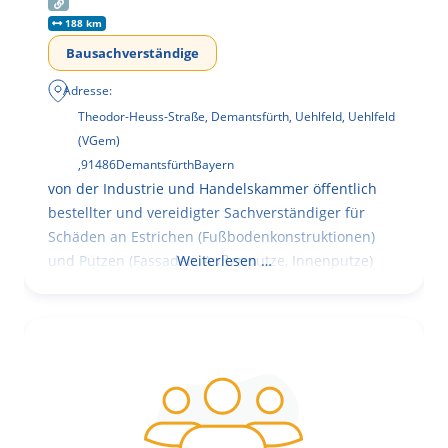
188 km
Bausachverständige
Adresse:
Theodor-Heuss-Straße, Demantsfürth, Uehlfeld, Uehlfeld
(VGem)
,
91486
Demantsfürth
Bayern
von der Industrie und Handelskammer öffentlich
bestellter und vereidigter Sachverständiger für
Schäden an Estrichen (Fußbodenkonstruktionen)
und Putzen (Fassaden, Außenputze, Innenputze)
Weiterlesen …