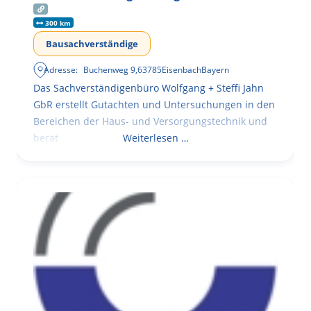
300 km
Bausachverständige
Adresse:
Buchenweg 9
,
63785
Eisenbach
Bayern
Das Sachverständigenbüro Wolfgang + Steffi Jahn
GbR erstellt Gutachten und Untersuchungen in den
Bereichen der Haus- und Versorgungstechnik und
berät
Weiterlesen …