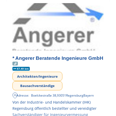
* Angerer Beratende Ingenieure GmbH
67.49 km
Architekten/Ingenieure
Bausachverständige
Adresse:
Boelckestraße 38
,
93051
Regensburg
Bayern
Von der Industrie- und Handelskammer (IHK)
Regensburg öffentlich bestellter und vereidigter
Sachverständiger für Ingenieurvermessung