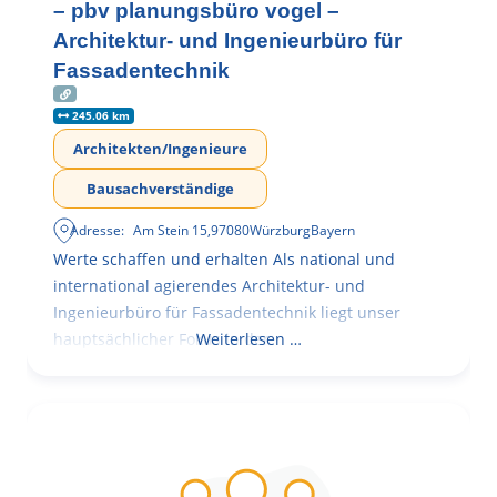
– pbv planungsbüro vogel –
Architektur- und Ingenieurbüro für
Fassadentechnik
245.06 km
Architekten/Ingenieure
Bausachverständige
Adresse:
Am Stein 15
,
97080
Würzburg
Bayern
Werte schaffen und erhalten Als national und
international agierendes Architektur- und
Ingenieurbüro für Fassadentechnik liegt unser
hauptsächlicher Fokus in der
Weiterlesen …