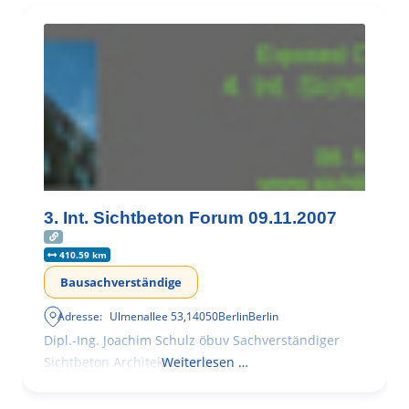
3. Int. Sichtbeton Forum 09.11.2007
410.59 km
Bausachverständige
Adresse:
Ulmenallee 53
,
14050
Berlin
Berlin
Dipl.-Ing. Joachim Schulz öbuv Sachverständiger
Sichtbeton Architekturbeton
Weiterlesen …