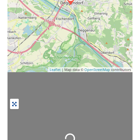
Leaflet
| Map data ©
OpenStreetMap
contributors
Wird geladen …