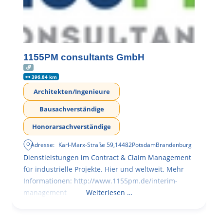
1155PM consultants GmbH
396.84 km
Architekten/Ingenieure
Bausachverständige
Honorarsachverständige
Adresse:
Karl-Marx-Straße 59
,
14482
Potsdam
Brandenburg
Dienstleistungen im Contract & Claim Management
für industrielle Projekte. Hier und weltweit. Mehr
Informationen: http://www.1155pm.de/interim-
management
Weiterlesen …