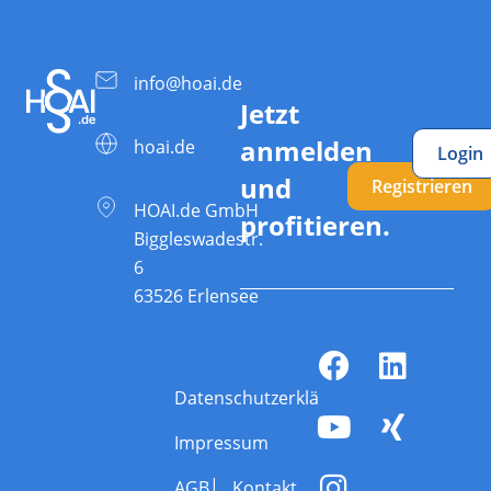
info@hoai.de
Jetzt
anmelden
hoai.de
Login
und
Registrieren
HOAI.de GmbH
profitieren.
Biggleswadestr.
6
63526 Erlensee
Datenschutzerklärung
Impressum
AGB
Kontakt