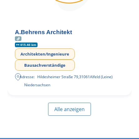
A.Behrens Architekt
415.46 km
Architekten/Ingenieure
Bausachverständige
Adresse:
Hildesheimer Straße 79
,
31061
Alfeld (Leine)
Niedersachsen
Alle anzeigen