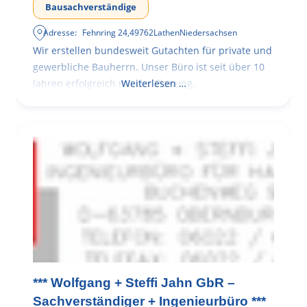
Bausachverständige
Adresse:
Fehnring 24
,
49762
Lathen
Niedersachsen
Wir erstellen bundesweit Gutachten für private und
gewerbliche Bauherrn. Unser Büro ist seit über 10
Jahren erfolgreich mit der Planung,
Weiterlesen …
*** Wolfgang + Steffi Jahn GbR –
Sachverständiger + Ingenieurbüro ***