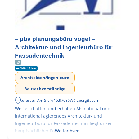
– pbv planungsbüro vogel –
Architektur- und Ingenieurbüro für
Fassadentechnik
240.49 km
Architekten/Ingenieure
Bausachverständige
Adresse:
Am Stein 15
,
97080
Würzburg
Bayern
Werte schaffen und erhalten Als national und
international agierendes Architektur- und
Ingenieurbüro für Fassadentechnik liegt unser
hauptsächlicher Fokus in der
Weiterlesen …