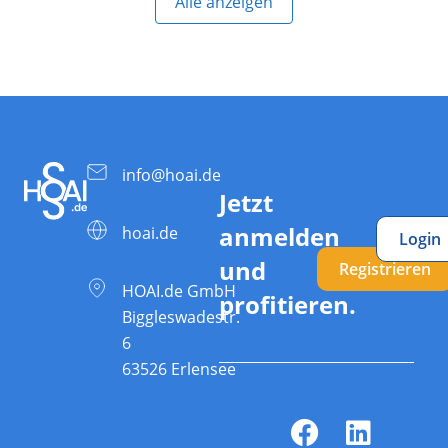
Alle anzeigen
info@hoai.de
Jetzt
anmelden
hoai.de
Login
und
Registrieren
HOAI.de GmbH
profitieren.
Biggleswadestr.
6
63526 Erlensee