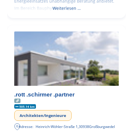
Energieeinsatzes unabhängige Beratung anbietet.
Im Bereich Bauphysik
Weiterlesen …
.rott .schirmer .partner
505.14 km
Architekten/Ingenieure
Adresse:
Heinrich-Wöhler-Straße 1
,
30938
Großburgwedel