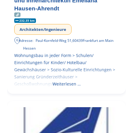
und Innenarchitektin Emeliana
Hausen-Ahrendt
232.35 km
Architekten/Ingenieure
Adresse:
Paul-Kornfeld-Weg 51
,
60439
Frankfurt am Main
Hessen
Wohnungsbau in jeder Form > Schulen/
Einrichtungen für Kinder/ Hotelbau/
Gewächshäuser > Sozio-Kulturelle Einrichtungen >
Sanierung Gründerzeithäuser >
Geschoßwohnungsbau
Weiterlesen …