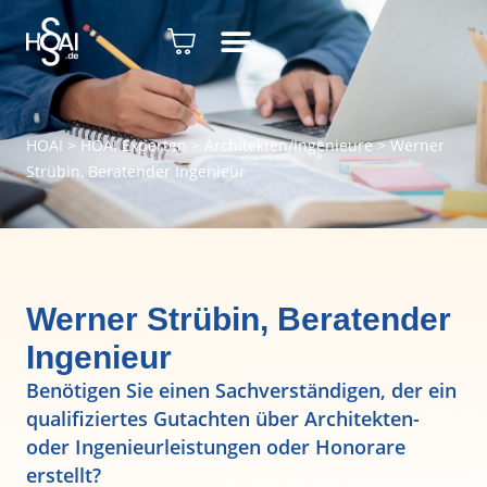
HOAI
>
HOAI Experten
>
Architekten/Ingenieure
>
Werner
Strübin, Beratender Ingenieur
Werner Strübin, Beratender
Ingenieur
Benötigen Sie einen Sachverständigen, der ein
qualifiziertes Gutachten über Architekten-
oder Ingenieurleistungen oder Honorare
erstellt?