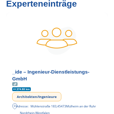
Experteneinträge
_ide – Ingenieur-Dienstleistungs-
GmbH
374.88 km
Architekten/Ingenieure
Adresse:
Mühlenstraße 183
,
45473
Mülheim an der Ruhr
Nordrhein-Westfalen