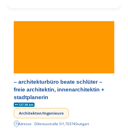
– architekturbüro beate schlüter –
freie architektin, innenarchitektin +
stadtplanerin
127.58 km
Architekten/Ingenieure
Adresse:
Dilleniusstraße 5/1
,
70374
Stuttgart