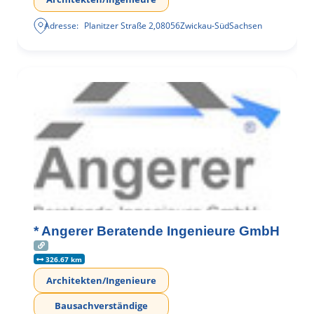
Adresse:
Planitzer Straße 2
,
08056
Zwickau-Süd
Sachsen
* Angerer Beratende Ingenieure GmbH
326.67 km
Architekten/Ingenieure
Bausachverständige