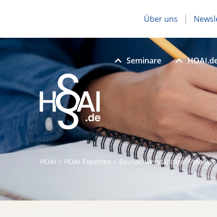
Über uns
Newsl
Seminare
HOAI.d
HOAI
>
HOAI Experten
>
Bausachverständige
>
maßwer