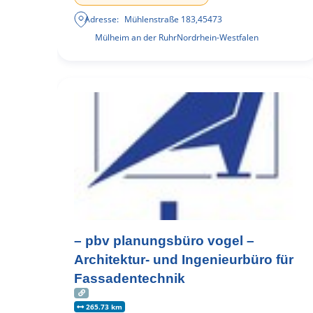
Adresse:
Mühlenstraße 183
,
45473
Mülheim an der Ruhr
Nordrhein-Westfalen
– pbv planungsbüro vogel –
Architektur- und Ingenieurbüro für
Fassadentechnik
265.73 km