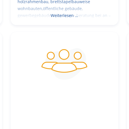
holzrahmenbau, brettstapelbauweise
wohnbauten,öffentliche gebäude,
gewerbegebäude – planung + beratung bei an –
Weiterlesen …
und