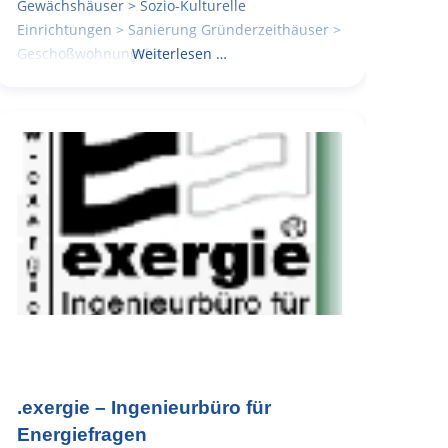
Gewächshäuser > Sozio-Kulturelle
Einrichtungen > Sanierung Gründerzeithäuser >
Geschoßwohnungsbau
Weiterlesen …
.exergie – Ingenieurbüro für
Energiefragen