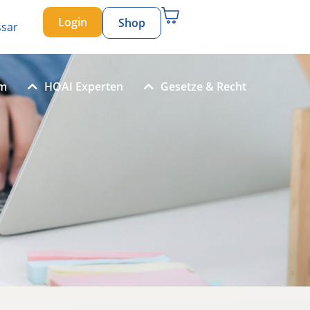
Login
Shop
ssar
um
HOAI Experten
Gesetze & Recht