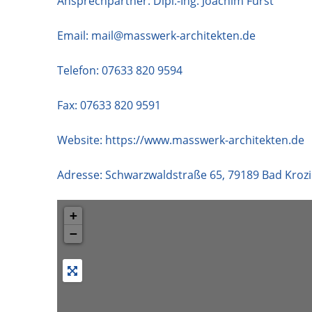
Ansprechpartner: Dipl.-Ing. Joachim Fürst
Email:
mail@masswerk-architekten.de
Telefon:
07633 820 9594
Fax: 07633 820 9591
Website:
https://www.masswerk-architekten.de
Adresse:
Schwarzwaldstraße 65
,
79189
Bad Kroz
+
−