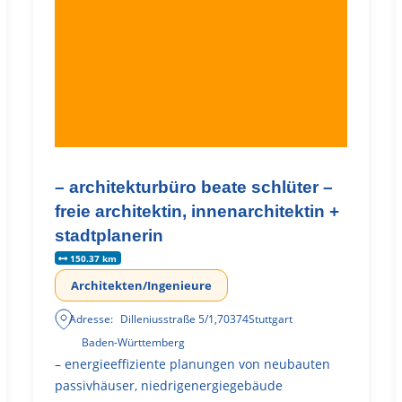
– architekturbüro beate schlüter –
freie architektin, innenarchitektin +
stadtplanerin
150.37 km
Architekten/Ingenieure
Adresse:
Dilleniusstraße 5/1
,
70374
Stuttgart
Baden-Württemberg
– energieeffiziente planungen von neubauten
passivhäuser, niedrigenergiegebäude