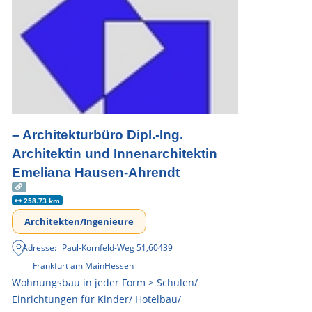
– Architekturbüro Dipl.-Ing.
Architektin und Innenarchitektin
Emeliana Hausen-Ahrendt
258.73 km
Architekten/Ingenieure
Adresse:
Paul-Kornfeld-Weg 51
,
60439
Frankfurt am Main
Hessen
Wohnungsbau in jeder Form > Schulen/
Einrichtungen für Kinder/ Hotelbau/