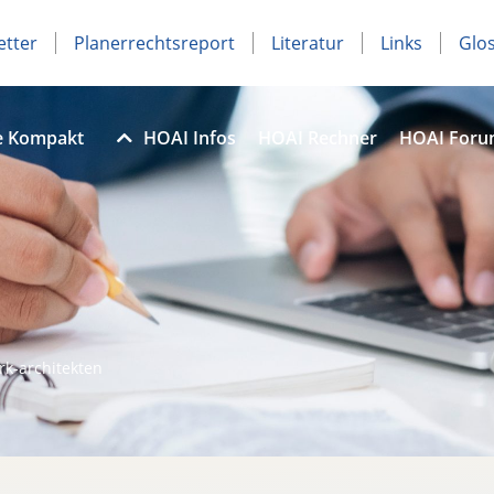
etter
Planerrechtsreport
Literatur
Links
Glo
e Kompakt
HOAI Infos
HOAI Rechner
HOAI For
k-architekten