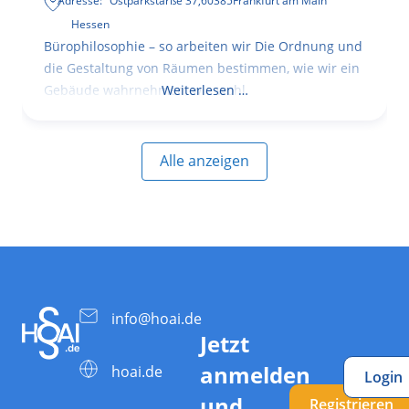
Adresse:
Ostparkstarße 37
,
60385
Frankfurt am Main
Hessen
Bürophilosophie – so arbeiten wir Die Ordnung und
die Gestaltung von Räumen bestimmen, wie wir ein
Gebäude wahrnehmen, wie wohl
Weiterlesen …
Alle anzeigen
info@hoai.de
Jetzt
anmelden
hoai.de
Login
und
Registrieren