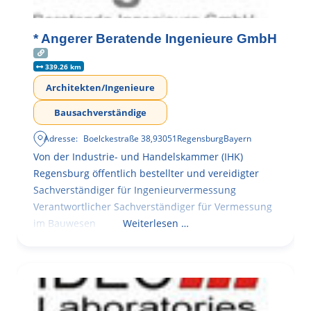
* Angerer Beratende Ingenieure GmbH
339.26 km
Architekten/Ingenieure
Bausachverständige
Adresse:
Boelckestraße 38
,
93051
Regensburg
Bayern
Von der Industrie- und Handelskammer (IHK)
Regensburg öffentlich bestellter und vereidigter
Sachverständiger für Ingenieurvermessung
Verantwortlicher Sachverständiger für Vermessung
im Bauwesen
Weiterlesen …