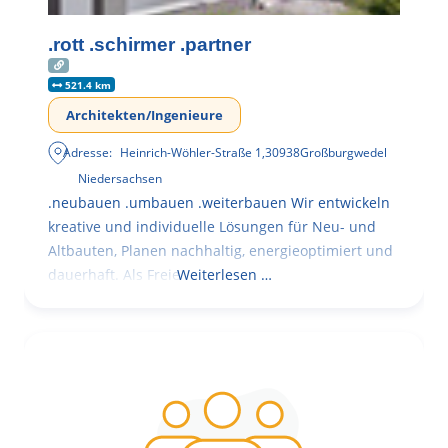
.rott .schirmer .partner
521.4 km
Architekten/Ingenieure
Adresse:
Heinrich-Wöhler-Straße 1
,
30938
Großburgwedel
Niedersachsen
.neubauen .umbauen .weiterbauen Wir entwickeln
kreative und individuelle Lösungen für Neu- und
Altbauten, Planen nachhaltig, energieoptimiert und
dauerhaft. Als Freie
Weiterlesen …