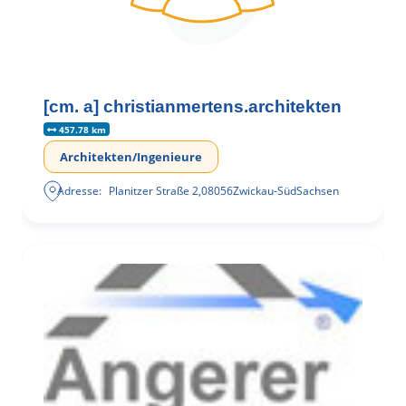
[cm. a] christianmertens.architekten
457.78 km
Architekten/Ingenieure
Adresse:
Planitzer Straße 2
,
08056
Zwickau-Süd
Sachsen