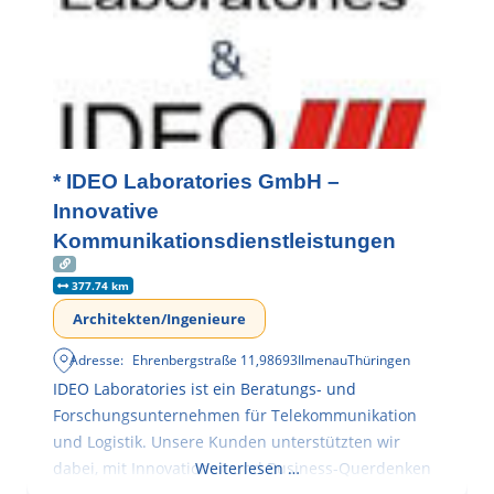
* IDEO Laboratories GmbH –
Innovative
Kommunikationsdienstleistungen
377.74 km
Architekten/Ingenieure
Adresse:
Ehrenbergstraße 11
,
98693
Ilmenau
Thüringen
IDEO Laboratories ist ein Beratungs- und
Forschungsunternehmen für Telekommunikation
und Logistik. Unsere Kunden unterstützten wir
dabei, mit Innovationen und Business-Querdenken
Weiterlesen …