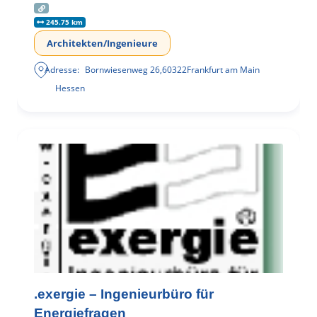
245.75 km
Architekten/Ingenieure
Adresse:
Bornwiesenweg 26
,
60322
Frankfurt am Main
Hessen
.exergie – Ingenieurbüro für
Energiefragen