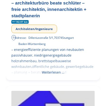
– architekturbüro beate schlüter –
freie architektin, innenarchitektin +
stadtplanerin
142.97 km
Architekten/Ingenieure
Adresse:
Dilleniusstraße 5/1
,
70374
Stuttgart
Baden-Württemberg
– energieeffiziente planungen von neubauten
passivhäuser, niedrigenergiegebäude
holzrahmenbau, brettstapelbauweise
wohnbauten,öffentliche gebäude, gewerbegebäude
– planung + beratung bei an – und
Weiterlesen …