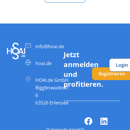
info@hoai.de
Jetzt
anmelden
hoai.de
Login
und
Registrieren
HOAI.de GmbH
profitieren.
Biggleswadestr.
6
63526 Erlensee
Datenschutzerklärung