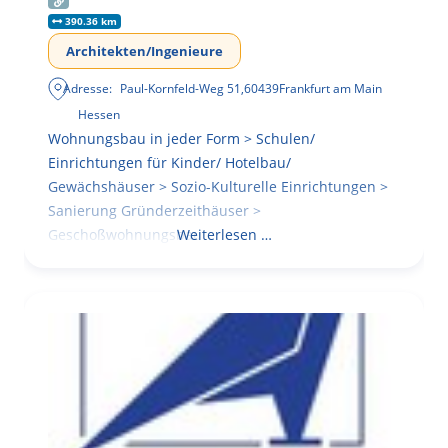
390.36 km
Architekten/Ingenieure
Adresse:
Paul-Kornfeld-Weg 51
,
60439
Frankfurt am Main
Hessen
Wohnungsbau in jeder Form > Schulen/
Einrichtungen für Kinder/ Hotelbau/
Gewächshäuser > Sozio-Kulturelle Einrichtungen >
Sanierung Gründerzeithäuser >
Geschoßwohnungsbau
Weiterlesen …