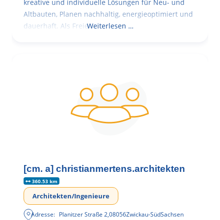
kreative und individuelle Lösungen für Neu- und
Altbauten, Planen nachhaltig, energieoptimiert und
dauerhaft. Als Freie
Weiterlesen …
[cm. a] christianmertens.architekten
360.53 km
Architekten/Ingenieure
Adresse:
Planitzer Straße 2
,
08056
Zwickau-Süd
Sachsen