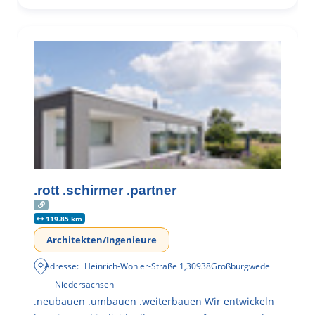
.rott .schirmer .partner
119.85 km
Architekten/Ingenieure
Adresse:
Heinrich-Wöhler-Straße 1
,
30938
Großburgwedel
Niedersachsen
.neubauen .umbauen .weiterbauen Wir entwickeln