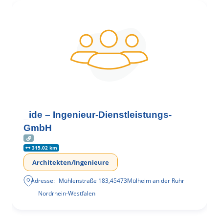
_ide – Ingenieur-Dienstleistungs-
GmbH
315.02 km
Architekten/Ingenieure
Adresse:
Mühlenstraße 183
,
45473
Mülheim an der Ruhr
Nordrhein-Westfalen