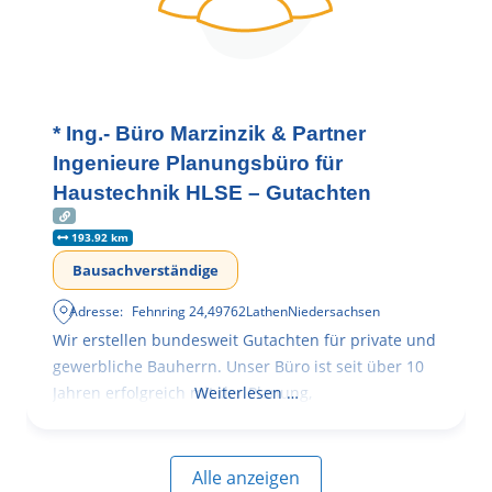
* Ing.- Büro Marzinzik & Partner
Ingenieure Planungsbüro für
Haustechnik HLSE – Gutachten
193.92 km
Bausachverständige
Adresse:
Fehnring 24
,
49762
Lathen
Niedersachsen
Wir erstellen bundesweit Gutachten für private und
gewerbliche Bauherrn. Unser Büro ist seit über 10
Jahren erfolgreich mit der Planung,
Weiterlesen …
Alle anzeigen