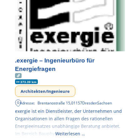
.exergie – Ingenieurbüro für
Energiefragen
373.39 km
Architekten/Ingenieure
Adresse:
Brentanostraße 15
,
01157
Dresden
Sachsen
exergie ist ein Dienstleister, der Unternehmen und
Organisationen in allen Fragen des rationellen
Energieeinsatzes unabhängige Beratung anbietet.
Im Bereich Bauphysik
Weiterlesen …