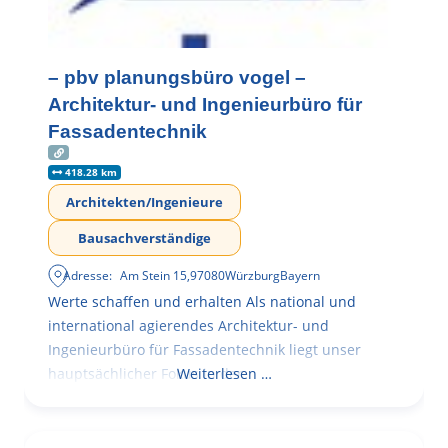
– pbv planungsbüro vogel –
Architektur- und Ingenieurbüro für
Fassadentechnik
418.28 km
Architekten/Ingenieure
Bausachverständige
Adresse:
Am Stein 15
,
97080
Würzburg
Bayern
Werte schaffen und erhalten Als national und
international agierendes Architektur- und
Ingenieurbüro für Fassadentechnik liegt unser
hauptsächlicher Fokus in der
Weiterlesen …