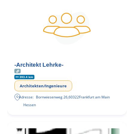
-Architekt Lehrke-
393.4 km
Architekten/Ingenieure
Adresse:
Bornwiesenweg 26
,
60322
Frankfurt am Main
Hessen