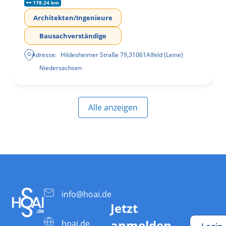
178.24 km
Architekten/Ingenieure
Bausachverständige
Adresse:
Hildesheimer Straße 79
,
31061
Alfeld (Leine)
Niedersachsen
Alle anzeigen
info@hoai.de
Jetzt
anmelden
hoai.de