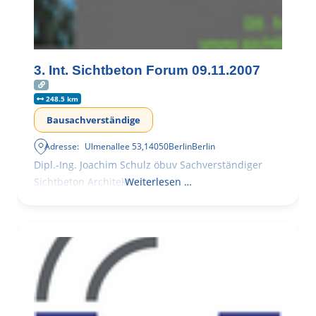
3. Int. Sichtbeton Forum 09.11.2007
248.5 km
Bausachverständige
Adresse:
Ulmenallee 53
,
14050
Berlin
Berlin
Dipl.-Ing. Joachim Schulz öbuv Sachverständiger
Sichtbeton Architekturbeton
Weiterlesen …