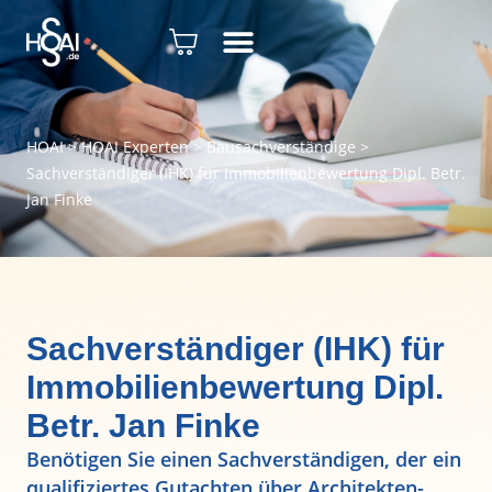
HOAI
>
HOAI Experten
>
Bausachverständige
>
Sachverständiger (IHK) für Immobilienbewertung Dipl. Betr.
Jan Finke
Sachverständiger (IHK) für
Immobilienbewertung Dipl.
Betr. Jan Finke
Benötigen Sie einen Sachverständigen, der ein
qualifiziertes Gutachten über Architekten-