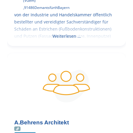
(VGem)
,
91486
Demantsfürth
Bayern
von der Industrie und Handelskammer öffentlich
bestellter und vereidigter Sachverständiger für
Schäden an Estrichen (Fußbodenkonstruktionen)
und Putzen (Fassaden, Außenputze, Innenputze)
Weiterlesen …
A.Behrens Architekt