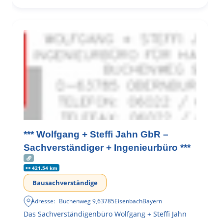
*** Wolfgang + Steffi Jahn GbR –
Sachverständiger + Ingenieurbüro ***
421.54 km
Bausachverständige
Adresse:
Buchenweg 9
,
63785
Eisenbach
Bayern
Das Sachverständigenbüro Wolfgang + Steffi Jahn