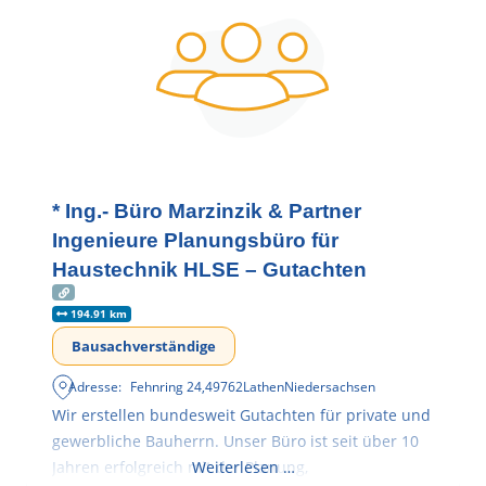
* Ing.- Büro Marzinzik & Partner
Ingenieure Planungsbüro für
Haustechnik HLSE – Gutachten
194.91 km
Bausachverständige
Adresse:
Fehnring 24
,
49762
Lathen
Niedersachsen
Wir erstellen bundesweit Gutachten für private und
gewerbliche Bauherrn. Unser Büro ist seit über 10
Jahren erfolgreich mit der Planung,
Weiterlesen …