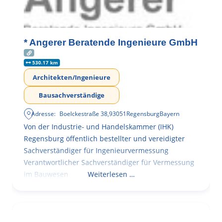
* Angerer Beratende Ingenieure GmbH
530.17 km
Architekten/Ingenieure
Bausachverständige
Adresse:
Boelckestraße 38
,
93051
Regensburg
Bayern
Von der Industrie- und Handelskammer (IHK)
Regensburg öffentlich bestellter und vereidigter
Sachverständiger für Ingenieurvermessung
Verantwortlicher Sachverständiger für Vermessung
im Bauwesen
Weiterlesen …