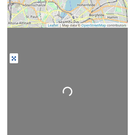
Leaflet
| Map data ©
OpenStreetMap
contributors
Wird geladen …