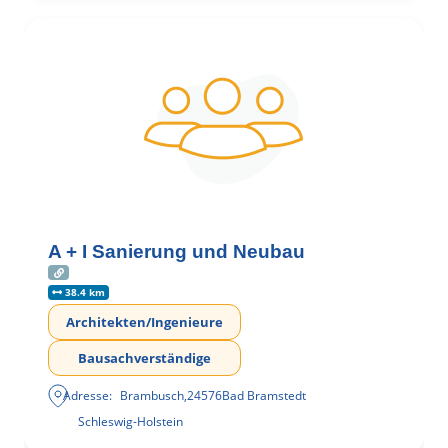
A + I Sanierung und Neubau
38.4 km
Architekten/Ingenieure
Bausachverständige
Adresse:
Brambusch
,
24576
Bad Bramstedt
Schleswig-Holstein