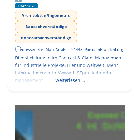
247.07 km
Architekten/Ingenieure
Bausachverständige
Honorarsachverständige
Adresse:
Karl-Marx-Straße 59
,
14482
Potsdam
Brandenburg
Dienstleistungen im Contract & Claim Management
für industrielle Projekte. Hier und weltweit. Mehr
Informationen: http://www.1155pm.de/interim-
management
Weiterlesen …