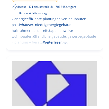
Adresse:
Dilleniusstraße 5/1
,
70374
Stuttgart
Baden-Württemberg
– energieeffiziente planungen von neubauten
passivhäuser, niedrigenergiegebäude
holzrahmenbau, brettstapelbauweise
wohnbauten,öffentliche gebäude, gewerbegebäude
– planung + beratung bei an – und
Weiterlesen …