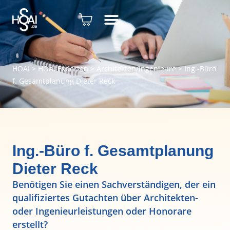
HOAI
>
HOAI Experten
>
Architekten/Ingenieure
>
Ing.-Büro
f. Gesamtplanung Dieter Reck
Ing.-Büro f. Gesamtplanung
Dieter Reck
Benötigen Sie einen Sachverständigen, der ein
qualifiziertes Gutachten über Architekten-
oder Ingenieurleistungen oder Honorare
erstellt?