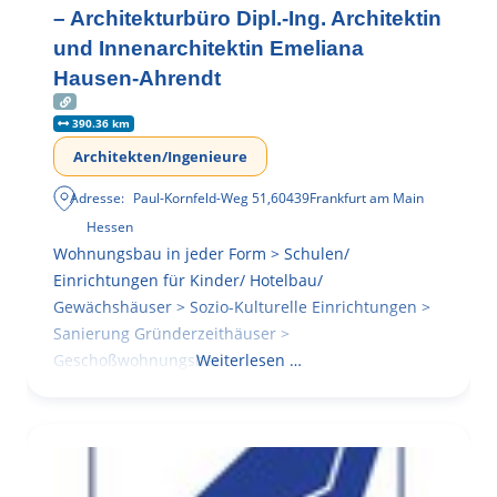
– Architekturbüro Dipl.-Ing. Architektin
und Innenarchitektin Emeliana
Hausen-Ahrendt
390.36 km
Architekten/Ingenieure
Adresse:
Paul-Kornfeld-Weg 51
,
60439
Frankfurt am Main
Hessen
Wohnungsbau in jeder Form > Schulen/
Einrichtungen für Kinder/ Hotelbau/
Gewächshäuser > Sozio-Kulturelle Einrichtungen >
Sanierung Gründerzeithäuser >
Geschoßwohnungsbau
Weiterlesen …