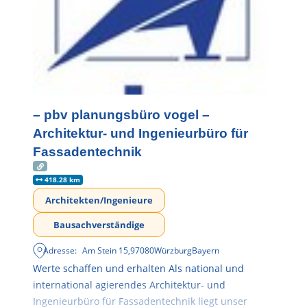
– pbv planungsbüro vogel –
Architektur- und Ingenieurbüro für
Fassadentechnik
418.28 km
Architekten/Ingenieure
Bausachverständige
Adresse:
Am Stein 15
,
97080
Würzburg
Bayern
Werte schaffen und erhalten Als national und
international agierendes Architektur- und
Ingenieurbüro für Fassadentechnik liegt unser