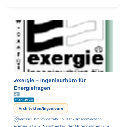
.exergie – Ingenieurbüro für
Energiefragen
373.39 km
Architekten/Ingenieure
Adresse:
Brentanostraße 15
,
01157
Dresden
Sachsen
exergie ist ein Dienstleister, der Unternehmen und