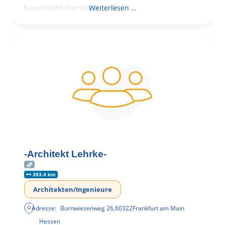
hauptsächlicher Fokus in der
Weiterlesen …
-Architekt Lehrke-
393.4 km
Architekten/Ingenieure
Adresse:
Bornwiesenweg 26
,
60322
Frankfurt am Main
Hessen