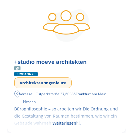
+studio moeve architekten
2931.96 km
Architekten/Ingenieure
Adresse:
Ostparkstarße 37
,
60385
Frankfurt am Main
Hessen
Bürophilosophie – so arbeiten wir Die Ordnung und
die Gestaltung von Räumen bestimmen, wie wir ein
Gebäude wahrnehmen, wie wohl
Weiterlesen …