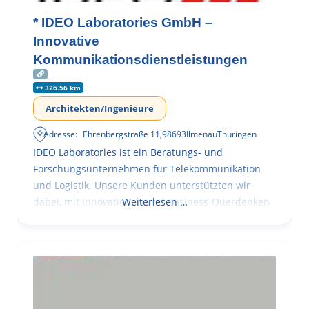
* IDEO Laboratories GmbH –
Innovative
Kommunikationsdienstleistungen
326.56 km
Architekten/Ingenieure
Adresse:
Ehrenbergstraße 11
,
98693
Ilmenau
Thüringen
IDEO Laboratories ist ein Beratungs- und
Forschungsunternehmen für Telekommunikation
und Logistik. Unsere Kunden unterstützten wir
dabei, mit Innovationen und Business-Querdenken
Weiterlesen …