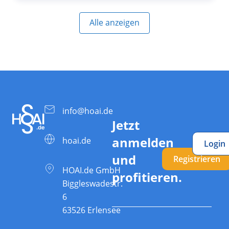
Alle anzeigen
info@hoai.de
Jetzt
anmelden
hoai.de
Login
und
Registrieren
HOAI.de GmbH
profitieren.
Biggleswadestr.
6
63526 Erlensee