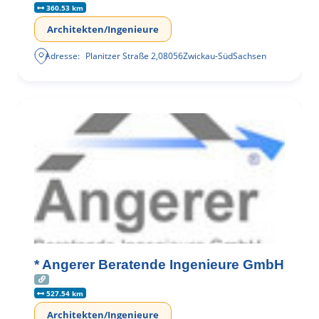
360.53 km
Architekten/Ingenieure
Adresse:
Planitzer Straße 2
,
08056
Zwickau-Süd
Sachsen
* Angerer Beratende Ingenieure GmbH
527.54 km
Architekten/Ingenieure