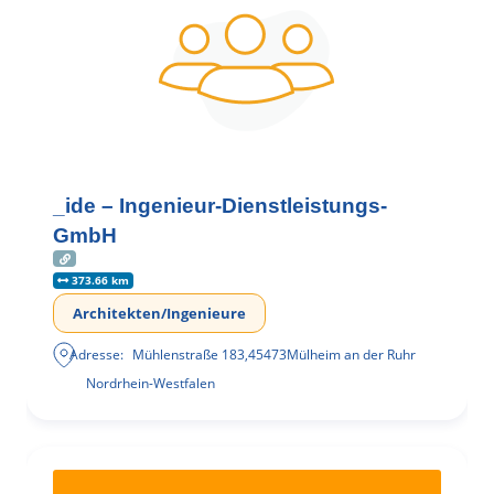
_ide – Ingenieur-Dienstleistungs-
GmbH
373.66 km
Architekten/Ingenieure
Adresse:
Mühlenstraße 183
,
45473
Mülheim an der Ruhr
Nordrhein-Westfalen