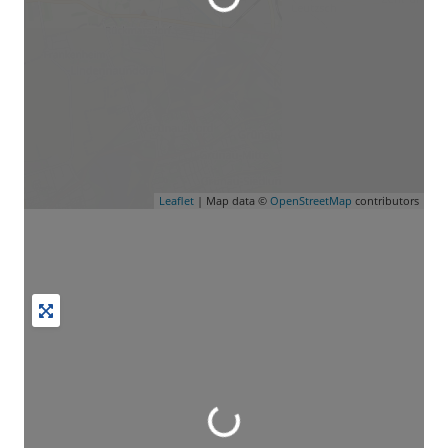
Wird geladen …
Leaflet
| Map data ©
OpenStreetMap
contributors