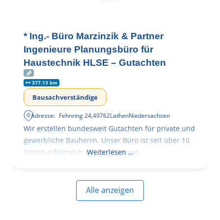
* Ing.- Büro Marzinzik & Partner
Ingenieure Planungsbüro für
Haustechnik HLSE – Gutachten
377.13 km
Bausachverständige
Adresse:
Fehnring 24
,
49762
Lathen
Niedersachsen
Wir erstellen bundesweit Gutachten für private und
gewerbliche Bauherrn. Unser Büro ist seit über 10
Jahren erfolgreich mit der Planung,
Weiterlesen …
Alle anzeigen