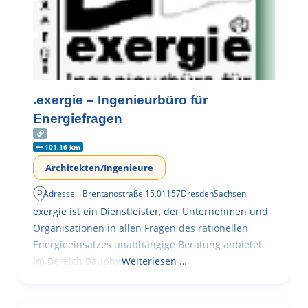
.exergie – Ingenieurbüro für
Energiefragen
101.16 km
Architekten/Ingenieure
Adresse:
Brentanostraße 15
,
01157
Dresden
Sachsen
exergie ist ein Dienstleister, der Unternehmen und
Organisationen in allen Fragen des rationellen
Energieeinsatzes unabhängige Beratung anbietet.
Im Bereich Bauphysik
Weiterlesen …