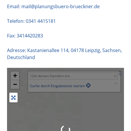
Email:
mail@planungsbuero-brueckner.de
Telefon:
0341 4415181
Fax: 3414420283
Adresse:
Kastanienallee 114
,
04178
Leipzig
,
Sachsen
,
Deutschland
+
−
Suche durch Eingabetaste starten