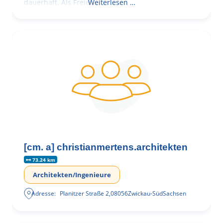
dauerhaft. Als Freie
Weiterlesen …
[cm. a] christianmertens.architekten
73.24 km
Architekten/Ingenieure
Adresse:
Planitzer Straße 2
,
08056
Zwickau-Süd
Sachsen