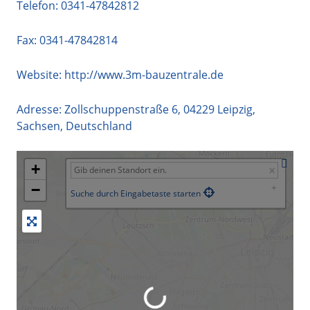
Telefon:
0341-47842812
Fax: 0341-47842814
Website:
http://www.3m-bauzentrale.de
Adresse:
Zollschuppenstraße 6
,
04229
Leipzig
,
Sachsen
,
Deutschland
+
−
Suche durch Eingabetaste starten