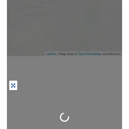
Leaflet
| Map data ©
OpenStreetMap
contributors