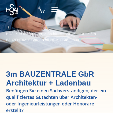
HOAI
>
HOAI Experten
>
Architekten/Ingenieure
>
3m
BAUZENTRALE GbR Architektur + Ladenbau
3m BAUZENTRALE GbR
Architektur + Ladenbau
Benötigen Sie einen Sachverständigen, der ein
qualifiziertes Gutachten über Architekten-
oder Ingenieurleistungen oder Honorare
erstellt?