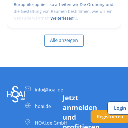
Bürophilosophie – so arbeiten wir Die Ordnung und
die Gestaltung von Räumen bestimmen, wie wir ein
Gebäude wahrnehmen, wie wohl
Weiterlesen …
Alle anzeigen
info@hoai.de
Jetzt
anmelden
hoai.de
Login
und
Registrieren
HOAI.de GmbH
profitieren.