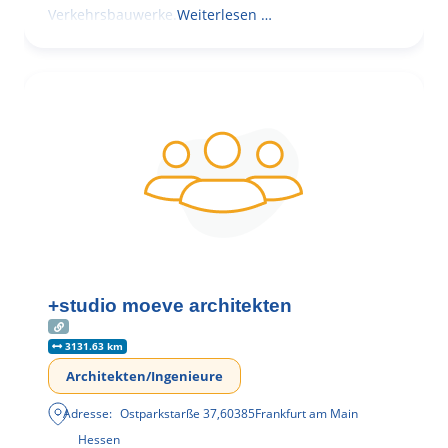
Verkehrsbauwerke.
Weiterlesen …
+studio moeve architekten
3131.63 km
Architekten/Ingenieure
Adresse:
Ostparkstarße 37
,
60385
Frankfurt am Main
Hessen