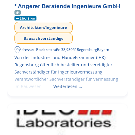
* Angerer Beratende Ingenieure GmbH
259.18 km
Architekten/Ingenieure
Bausachverständige
Adresse:
Boelckestraße 38
,
93051
Regensburg
Bayern
Von der Industrie- und Handelskammer (IHK)
Regensburg öffentlich bestellter und vereidigter
Sachverständiger für Ingenieurvermessung
Verantwortlicher Sachverständiger für Vermessung
im Bauwesen
Weiterlesen …