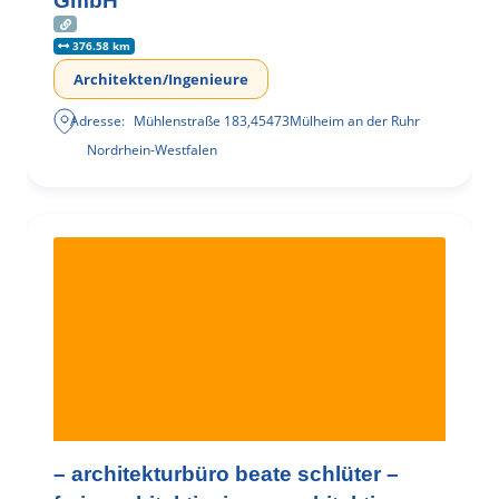
GmbH
376.58 km
Architekten/Ingenieure
Adresse:
Mühlenstraße 183
,
45473
Mülheim an der Ruhr
Nordrhein-Westfalen
– architekturbüro beate schlüter –