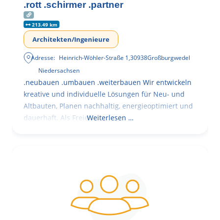
.rott .schirmer .partner
213.49 km
Architekten/Ingenieure
Adresse:
Heinrich-Wöhler-Straße 1
,
30938
Großburgwedel
Niedersachsen
.neubauen .umbauen .weiterbauen Wir entwickeln
kreative und individuelle Lösungen für Neu- und
Altbauten, Planen nachhaltig, energieoptimiert und
dauerhaft. Als Freie
Weiterlesen …