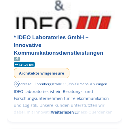
* IDEO Laboratories GmbH –
Innovative
Kommunikationsdienstleistungen
121.09 km
Architekten/Ingenieure
Adresse:
Ehrenbergstraße 11
,
98693
Ilmenau
Thüringen
IDEO Laboratories ist ein Beratungs- und
Forschungsunternehmen für Telekommunikation
und Logistik. Unsere Kunden unterstützten wir
dabei, mit Innovationen und Business-Querdenken
Weiterlesen …