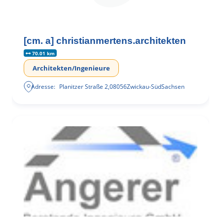
[cm. a] christianmertens.architekten
70.01 km
Architekten/Ingenieure
Adresse:
Planitzer Straße 2
,
08056
Zwickau-Süd
Sachsen