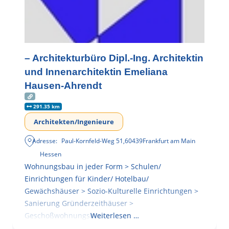
– Architekturbüro Dipl.-Ing. Architektin
und Innenarchitektin Emeliana
Hausen-Ahrendt
291.35 km
Architekten/Ingenieure
Adresse:
Paul-Kornfeld-Weg 51
,
60439
Frankfurt am Main
Hessen
Wohnungsbau in jeder Form > Schulen/
Einrichtungen für Kinder/ Hotelbau/
Gewächshäuser > Sozio-Kulturelle Einrichtungen >
Sanierung Gründerzeithäuser >
Geschoßwohnungsbau
Weiterlesen …