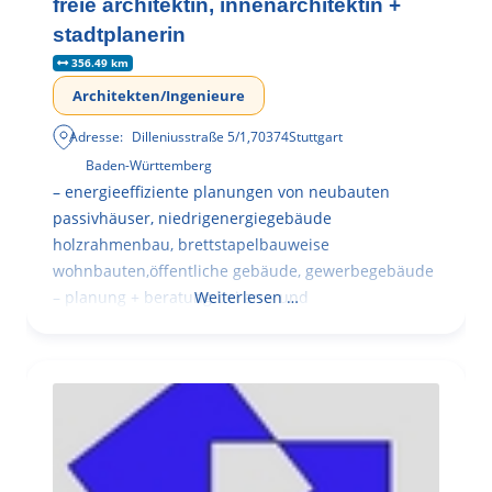
freie architektin, innenarchitektin +
stadtplanerin
356.49 km
Architekten/Ingenieure
Adresse:
Dilleniusstraße 5/1
,
70374
Stuttgart
Baden-Württemberg
– energieeffiziente planungen von neubauten
passivhäuser, niedrigenergiegebäude
holzrahmenbau, brettstapelbauweise
wohnbauten,öffentliche gebäude, gewerbegebäude
– planung + beratung bei an – und
Weiterlesen …