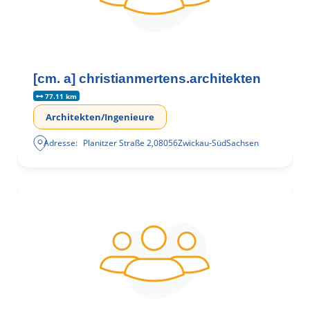
[cm. a] christianmertens.architekten
77.11 km
Architekten/Ingenieure
Adresse:
Planitzer Straße 2
,
08056
Zwickau-Süd
Sachsen