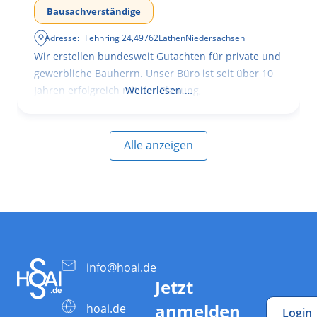
Bausachverständige
Adresse:
Fehnring 24
,
49762
Lathen
Niedersachsen
Wir erstellen bundesweit Gutachten für private und
gewerbliche Bauherrn. Unser Büro ist seit über 10
Jahren erfolgreich mit der Planung,
Weiterlesen …
Alle anzeigen
info@hoai.de
Jetzt
anmelden
hoai.de
Login