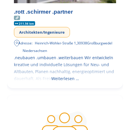
.rott .schirmer .partner
211.56 km
Architekten/Ingenieure
Adresse:
Heinrich-Wöhler-Straße 1
,
30938
Großburgwedel
Niedersachsen
.neubauen .umbauen .weiterbauen Wir entwickeln
kreative und individuelle Lösungen für Neu- und
Altbauten, Planen nachhaltig, energieoptimiert und
dauerhaft. Als Freie
Weiterlesen …