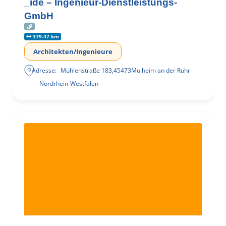
_ide – Ingenieur-Dienstleistungs-
GmbH
379.47 km
Architekten/Ingenieure
Adresse:
Mühlenstraße 183
,
45473
Mülheim an der Ruhr
Nordrhein-Westfalen