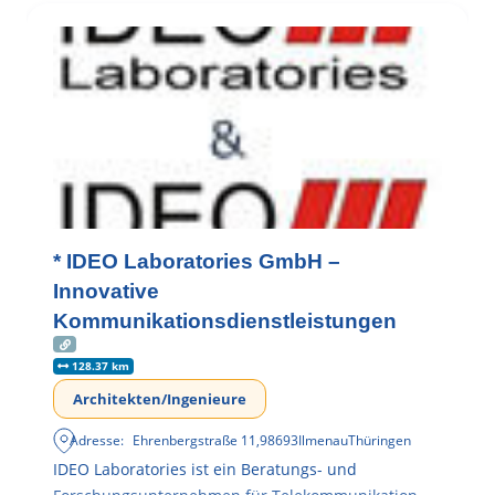
* IDEO Laboratories GmbH –
Innovative
Kommunikationsdienstleistungen
128.37 km
Architekten/Ingenieure
Adresse:
Ehrenbergstraße 11
,
98693
Ilmenau
Thüringen
IDEO Laboratories ist ein Beratungs- und