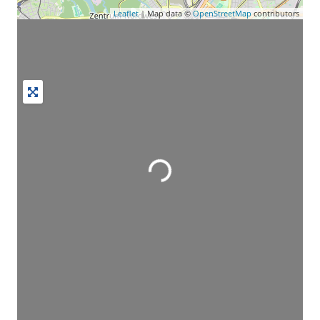
Leaflet
| Map data ©
OpenStreetMap
contributors
Wird geladen …