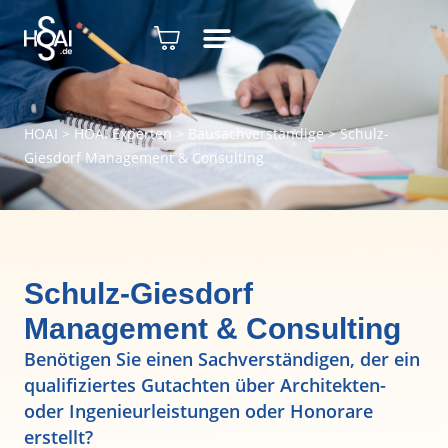
HOAI
>
HOAI Experten
>
Bausachverständige
>
Schulz-
Giesdorf Management & Consulting
Schulz-Giesdorf
Management & Consulting
Benötigen Sie einen Sachverständigen, der ein
qualifiziertes Gutachten über Architekten-
oder Ingenieurleistungen oder Honorare
erstellt?