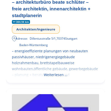
– architekturbüro beate schlüter –
freie architektin, innenarchitektin +
stadtplanerin
364.56 km
Architekten/Ingenieure
Adresse:
Dilleniusstraße 5/1
,
70374
Stuttgart
Baden-Württemberg
– energieeffiziente planungen von neubauten
passivhäuser, niedrigenergiegebäude
holzrahmenbau, brettstapelbauweise
wohnbauten,öffentliche gebäude, gewerbegebäude
– planung + beratung bei an – und
Weiterlesen …