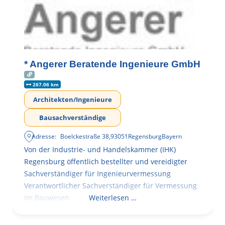
* Angerer Beratende Ingenieure GmbH
267.06 km
Architekten/Ingenieure
Bausachverständige
Adresse:
Boelckestraße 38
,
93051
Regensburg
Bayern
Von der Industrie- und Handelskammer (IHK)
Regensburg öffentlich bestellter und vereidigter
Sachverständiger für Ingenieurvermessung
Verantwortlicher Sachverständiger für Vermessung
im Bauwesen
Weiterlesen …