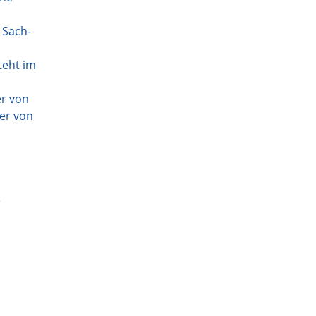
 Sach-
teht im
er von
er von
e