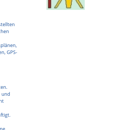
tellten
chen
plänen,
en, GPS-
ten.
e und
ht
tigt.
ine