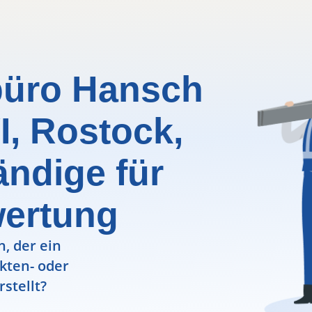
üro Hansch
I, Rostock,
ndige für
wertung
, der ein
ekten- oder
rstellt?