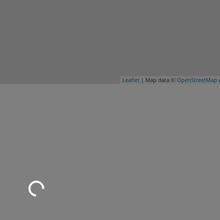
Leaflet
| Map data ©
OpenStreetMap
c
Wird geladen …