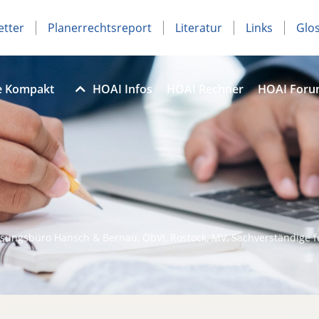
etter
Planerrechtsreport
Literatur
Links
Glo
e Kompakt
HOAI Infos
HOAI Rechner
HOAI For
sungsbüro Hansch & Bernau, ÖbVI, Rostock, MV, Sachverständige 