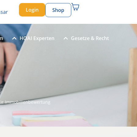
Login
Shop
ssar
um
HOAI Experten
Gesetze & Recht
für Immobilienbewertung