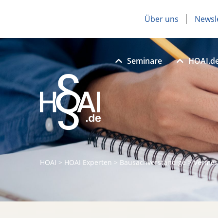
Über uns
Newsl
Seminare
HOAI.d
HOAI
>
HOAI Experten
>
Bausachverständige
>
Vermes