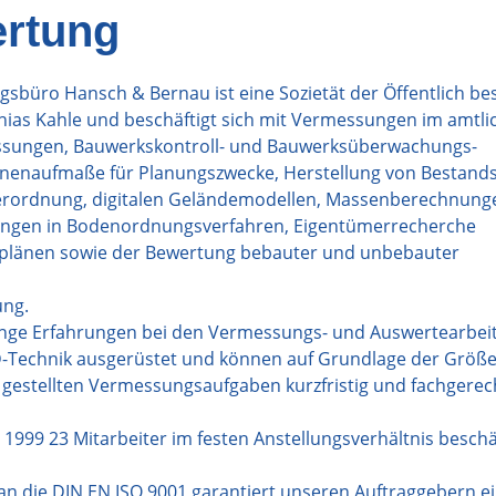
ertung
büro Hansch & Bernau ist eine Sozietät der Öffentlich bes
as Kahle und beschäftigt sich mit Vermessungen im amtli
essungen, Bauwerkskontroll- und Bauwerksüberwachungs-
naufmaße für Planungszwecke, Herstellung von Bestands
erordnung, digitalen Geländemodellen, Massenberechnung
ngen in Bodenordnungsverfahren, Eigentümerrecherche
plänen sowie der Bewertung bebauter und unbebauter
ung.
elange Erfahrungen bei den Vermessungs- und Auswertearbei
-Technik ausgerüstet und können auf Grundlage der Größ
s gestellten Vermessungsaufgaben kurzfristig und fachgerec
999 23 Mitarbeiter im festen Anstellungsverhältnis beschäf
n die DIN EN ISO 9001 garantiert unseren Auftraggebern e