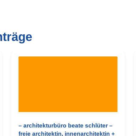
nträge
– architekturbüro beate schlüter –
freie architektin, innenarchitektin +