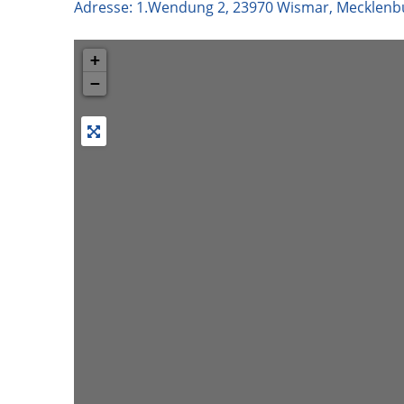
Adresse:
1.Wendung 2
,
23970
Wismar
,
Mecklenb
+
−