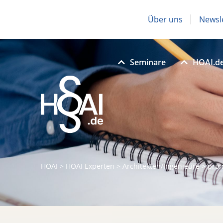
Über uns
Newsl
Seminare
HOAI.d
HOAI
>
HOAI Experten
>
Architekten/Ingenieure
>
pro