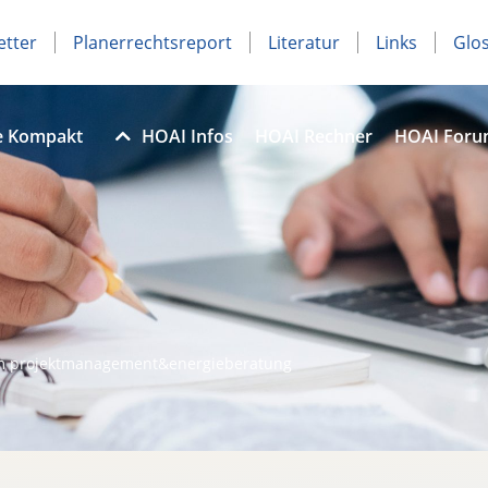
etter
Planerrechtsreport
Literatur
Links
Glo
e Kompakt
HOAI Infos
HOAI Rechner
HOAI For
m projektmanagement&energieberatung