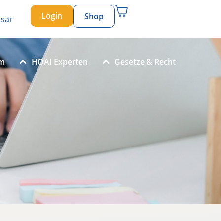
Login
Shop
ssar
um
HOAI Experten
Gesetze & Recht