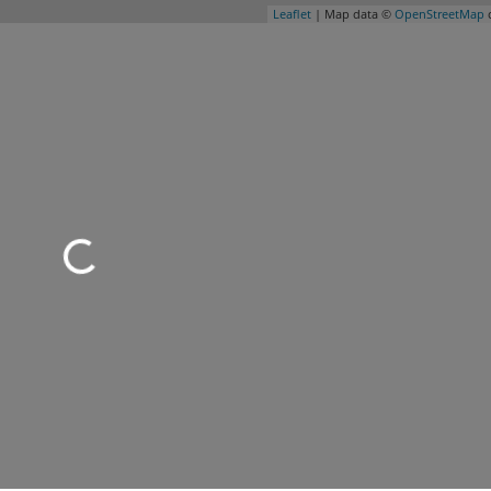
Leaflet
| Map data ©
OpenStreetMap
c
Wird geladen …