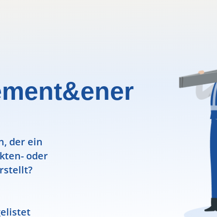
ement&ener
, der ein
ekten- oder
rstellt?
elistet