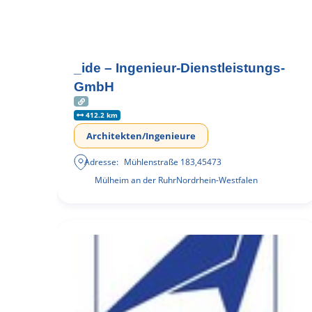
_ide – Ingenieur-Dienstleistungs-
GmbH
412.2 km
Architekten/Ingenieure
Adresse:
Mühlenstraße 183
,
45473
Mülheim an der Ruhr
Nordrhein-Westfalen