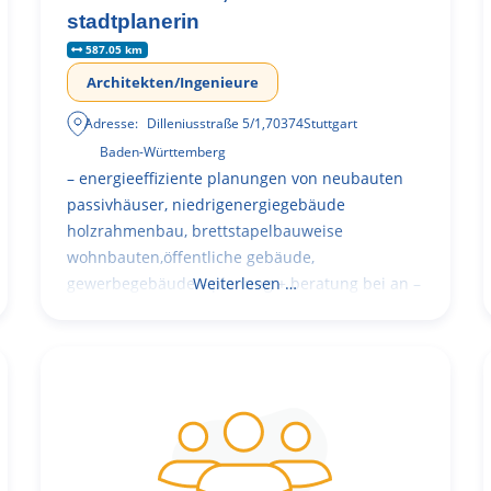
stadtplanerin
587.05 km
Architekten/Ingenieure
Adresse:
Dilleniusstraße 5/1
,
70374
Stuttgart
Baden-Württemberg
– energieeffiziente planungen von neubauten
passivhäuser, niedrigenergiegebäude
holzrahmenbau, brettstapelbauweise
wohnbauten,öffentliche gebäude,
gewerbegebäude – planung + beratung bei an –
Weiterlesen …
und