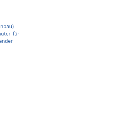
hnbau)
uten für
tender