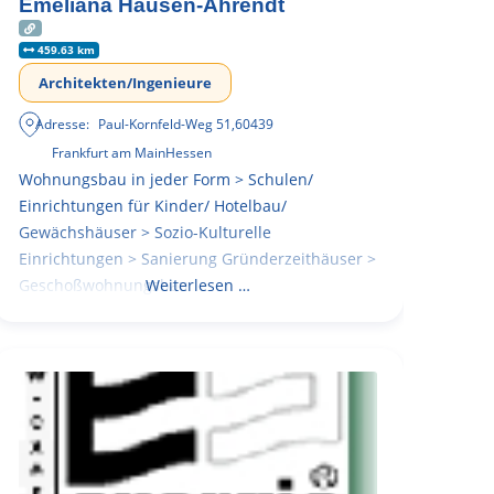
Emeliana Hausen-Ahrendt
459.63 km
Architekten/Ingenieure
Adresse:
Paul-Kornfeld-Weg 51
,
60439
Frankfurt am Main
Hessen
Wohnungsbau in jeder Form > Schulen/
Einrichtungen für Kinder/ Hotelbau/
Gewächshäuser > Sozio-Kulturelle
Einrichtungen > Sanierung Gründerzeithäuser >
Geschoßwohnungsbau
Weiterlesen …