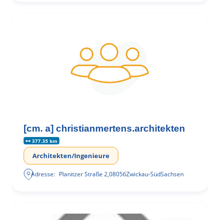
[cm. a] christianmertens.architekten
377.35 km
Architekten/Ingenieure
Adresse:
Planitzer Straße 2
,
08056
Zwickau-Süd
Sachsen