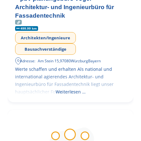
Architektur- und Ingenieurbüro für
Fassadentechnik
499.99 km
Architekten/Ingenieure
Bausachverständige
Adresse:
Am Stein 15
,
97080
Würzburg
Bayern
Werte schaffen und erhalten Als national und
international agierendes Architektur- und
Ingenieurbüro für Fassadentechnik liegt unser
hauptsächlicher Fokus in der
Weiterlesen …