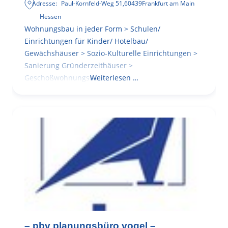
Adresse:
Paul-Kornfeld-Weg 51
,
60439
Frankfurt am Main
Hessen
Wohnungsbau in jeder Form > Schulen/
Einrichtungen für Kinder/ Hotelbau/
Gewächshäuser > Sozio-Kulturelle Einrichtungen >
Sanierung Gründerzeithäuser >
Geschoßwohnungsbau
Weiterlesen …
– pbv planungsbüro vogel –