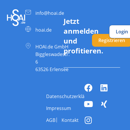
info@hoai.de
Jetzt
anmelden
hoai.de
Login
und
Registrieren
HOAI.de GmbH
profitieren.
Biggleswadestr.
6
63526 Erlensee
Datenschutzerklärung
Impressum
AGB
Kontakt