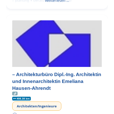
– planung + beratung bei an – und
Weiterlesen …
– Architekturbüro Dipl.-Ing. Architektin
und Innenarchitektin Emeliana
Hausen-Ahrendt
498.38 km
Architekten/Ingenieure