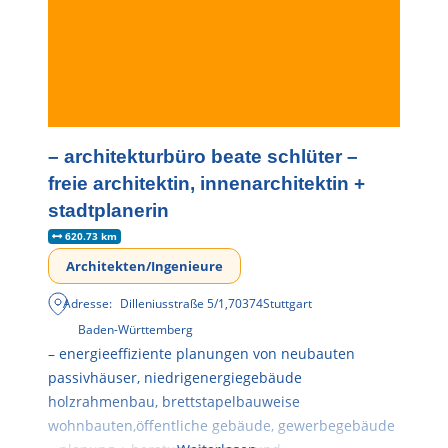
– architekturbüro beate schlüter –
freie architektin, innenarchitektin +
stadtplanerin
620.73 km
Architekten/Ingenieure
Adresse:
Dilleniusstraße 5/1
,
70374
Stuttgart
Baden-Württemberg
– energieeffiziente planungen von neubauten
passivhäuser, niedrigenergiegebäude
holzrahmenbau, brettstapelbauweise
wohnbauten,öffentliche gebäude, gewerbegebäude