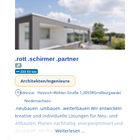
.rott .schirmer .partner
233.53 km
Architekten/Ingenieure
Adresse:
Heinrich-Wöhler-Straße 1
,
30938
Großburgwedel
Niedersachsen
.neubauen .umbauen .weiterbauen Wir entwickeln
kreative und individuelle Lösungen für Neu- und
Altbauten, Planen nachhaltig, energieoptimiert und
dauerhaft. Als Freie
Weiterlesen …