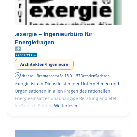
.exergie – Ingenieurbüro für
Energiefragen
352.73 km
Architekten/Ingenieure
Adresse:
Brentanostraße 15
,
01157
Dresden
Sachsen
exergie ist ein Dienstleister, der Unternehmen und
Organisationen in allen Fragen des rationellen
Energieeinsatzes unabhängige Beratung anbietet.
Im Bereich Bauphysik
Weiterlesen …