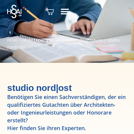
HOAI
>
HOAI Experten
>
Architekten/Ingenieure
>
studio
nord|ost
studio nord|ost
Benötigen Sie einen Sachverständigen, der ein
qualifiziertes Gutachten über Architekten-
oder Ingenieurleistungen oder Honorare
erstellt?
Hier finden Sie ihren Experten.