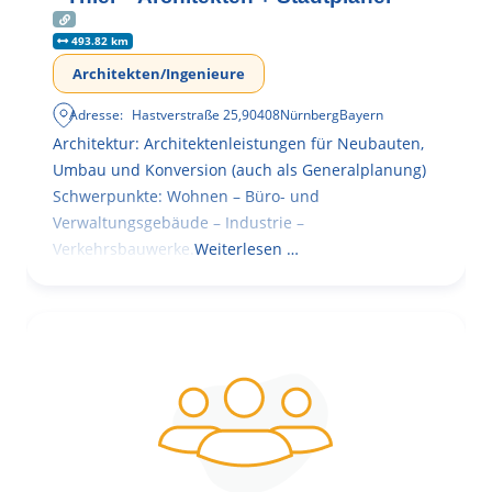
493.82 km
Architekten/Ingenieure
Adresse:
Hastverstraße 25
,
90408
Nürnberg
Bayern
Architektur: Architektenleistungen für Neubauten,
Umbau und Konversion (auch als Generalplanung)
Schwerpunkte: Wohnen – Büro- und
Verwaltungsgebäude – Industrie –
Verkehrsbauwerke.
Weiterlesen …