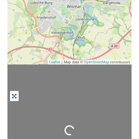
Leaflet
| Map data ©
OpenStreetMap
contributors