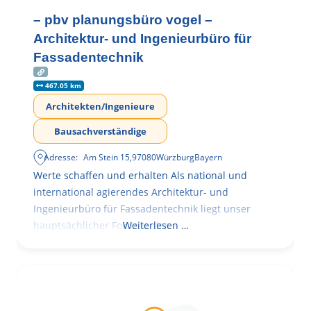
– pbv planungsbüro vogel –
Architektur- und Ingenieurbüro für
Fassadentechnik
467.05 km
Architekten/Ingenieure
Bausachverständige
Adresse:
Am Stein 15
,
97080
Würzburg
Bayern
Werte schaffen und erhalten Als national und
international agierendes Architektur- und
Ingenieurbüro für Fassadentechnik liegt unser
hauptsächlicher Fokus in der
Weiterlesen …