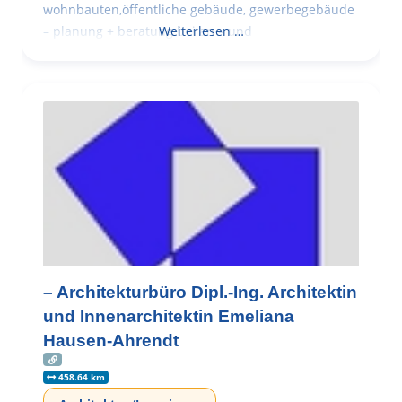
wohnbauten,öffentliche gebäude, gewerbegebäude
– planung + beratung bei an – und
Weiterlesen …
– Architekturbüro Dipl.-Ing. Architektin
und Innenarchitektin Emeliana
Hausen-Ahrendt
458.64 km