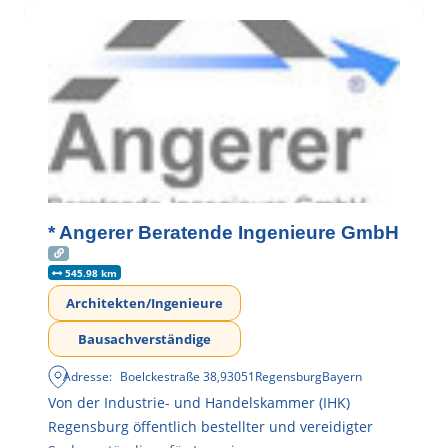
* Angerer Beratende Ingenieure GmbH
545.98 km
Architekten/Ingenieure
Bausachverständige
Adresse:
Boelckestraße 38
,
93051
Regensburg
Bayern
Von der Industrie- und Handelskammer (IHK)
Regensburg öffentlich bestellter und vereidigter