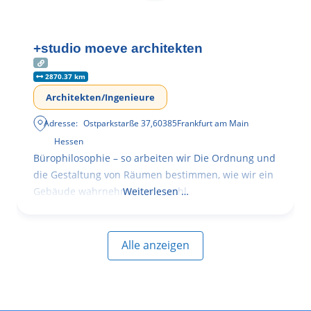
+studio moeve architekten
2870.37 km
Architekten/Ingenieure
Adresse:
Ostparkstarße 37
,
60385
Frankfurt am Main
Hessen
Bürophilosophie – so arbeiten wir Die Ordnung und
die Gestaltung von Räumen bestimmen, wie wir ein
Gebäude wahrnehmen, wie wohl
Weiterlesen …
Alle anzeigen