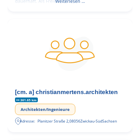
dauerhaft. Als Freie
Weiterlesen …
[cm. a] christianmertens.architekten
361.65 km
Architekten/Ingenieure
Adresse:
Planitzer Straße 2
,
08056
Zwickau-Süd
Sachsen