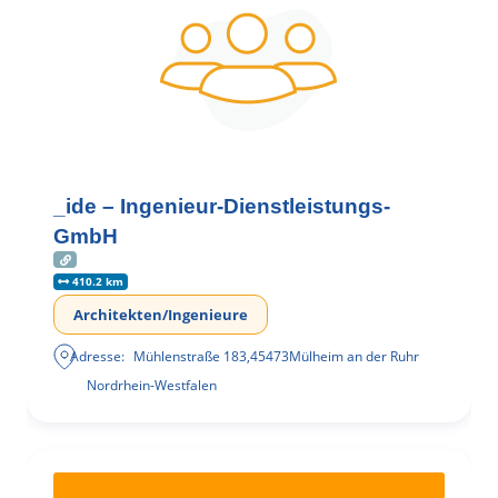
_ide – Ingenieur-Dienstleistungs-
GmbH
410.2 km
Architekten/Ingenieure
Adresse:
Mühlenstraße 183
,
45473
Mülheim an der Ruhr
Nordrhein-Westfalen