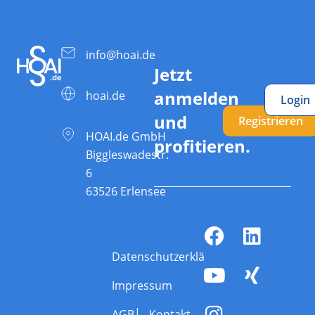
info@hoai.de
Jetzt
anmelden
hoai.de
Login
und
Registrieren
HOAI.de GmbH
profitieren.
Biggleswadestr.
6
63526 Erlensee
Datenschutzerklärung
Impressum
AGB
Kontakt