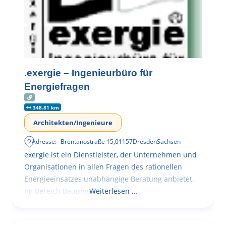
.exergie – Ingenieurbüro für
Energiefragen
348.81 km
Architekten/Ingenieure
Adresse:
Brentanostraße 15
,
01157
Dresden
Sachsen
exergie ist ein Dienstleister, der Unternehmen und
Organisationen in allen Fragen des rationellen
Energieeinsatzes unabhängige Beratung anbietet.
Im Bereich Bauphysik
Weiterlesen …