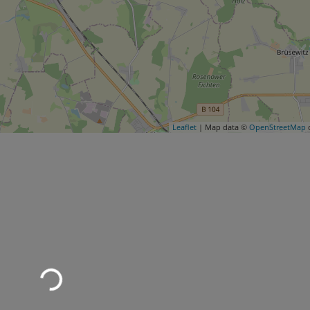
Leaflet
| Map data ©
OpenStreetMap
c
Wird geladen …