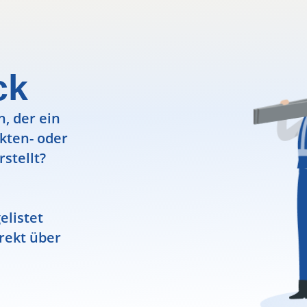
ck
, der ein
ekten- oder
rstellt?
elistet
rekt über