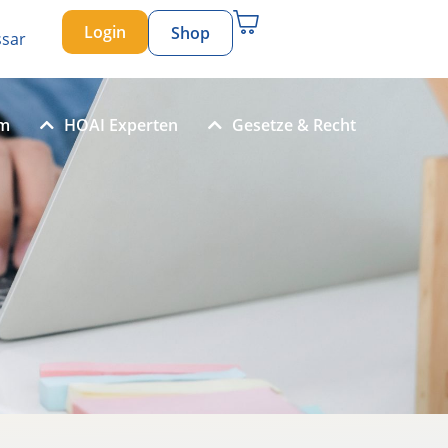
Login
Shop
ssar
um
HOAI Experten
Gesetze & Recht