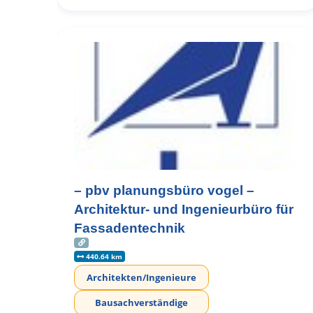
– pbv planungsbüro vogel –
Architektur- und Ingenieurbüro für
Fassadentechnik
440.64 km
Architekten/Ingenieure
Bausachverständige