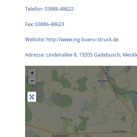
Telefon:
03886-48622
Fax: 03886-48623
Website:
http://www.ing-buero-struck.de
Adresse:
Lindenallee 8
,
19205
Gadebusch
,
Meckl
+
−