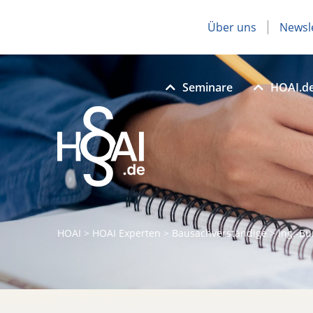
Über uns
Newsl
Seminare
HOAI.d
HOAI
>
HOAI Experten
>
Bausachverständige
>
Ing.-Bü