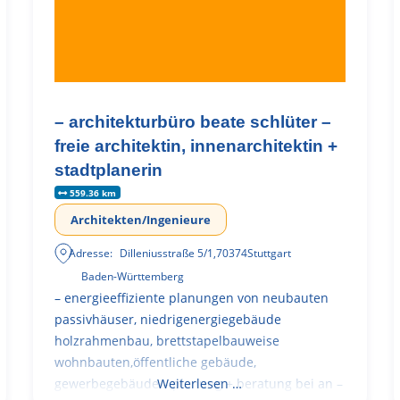
– architekturbüro beate schlüter –
freie architektin, innenarchitektin +
stadtplanerin
559.36 km
Architekten/Ingenieure
Adresse:
Dilleniusstraße 5/1
,
70374
Stuttgart
Baden-Württemberg
– energieeffiziente planungen von neubauten
passivhäuser, niedrigenergiegebäude
holzrahmenbau, brettstapelbauweise
wohnbauten,öffentliche gebäude,
gewerbegebäude – planung + beratung bei an –
Weiterlesen …