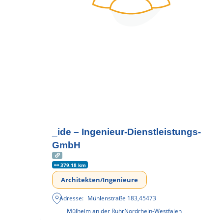
_ide – Ingenieur-Dienstleistungs-
GmbH
379.18 km
Architekten/Ingenieure
Adresse:
Mühlenstraße 183
,
45473
Mülheim an der Ruhr
Nordrhein-Westfalen