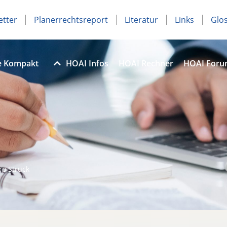
etter
Planerrechtsreport
Literatur
Links
Glo
e Kompakt
HOAI Infos
HOAI Rechner
HOAI For
ro Struck