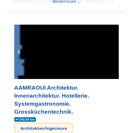
Stadtplaner und Ingenieure HOAI – Beratung und
Weiterlesen …
AAMRAOUI Architektur.
Innenarchitektur. Hotellerie.
Systemgastronomie.
Grossküchentechnik.
243.55 km
Architekten/Ingenieure