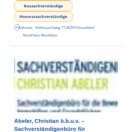
Bausachverständige
Honorarsachverständige
Adresse:
Kohlrauschweg 71
,
40591
Düsseldorf
Nordrhein-Westfalen
Abeler, Christian ö.b.u.v. –
Sachverständigenbüro für