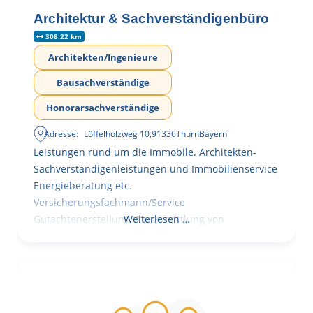
Architektur & Sachverständigenbüro
308.22 km
Architekten/Ingenieure
Bausachverständige
Honorarsachverständige
Adresse:
Löffelholzweg 10
,
91336
Thurn
Bayern
Leistungen rund um die Immobile. Architekten-
Sachverständigenleistungen und Immobilienservice
Energieberatung etc.
Versicherungsfachmann/Service
Gutachtenerstellung Wertermittlung von
Weiterlesen …
Immobilien mit Mängelbewertung und
Kosteneinschätzung