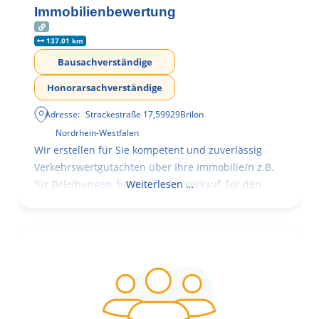
Immobilienbewertung
137.01 km
Bausachverständige
Honorarsachverständige
Adresse:
Strackestraße 17
,
59929
Brilon
Nordrhein-Westfalen
Wir erstellen für Sie kompetent und zuverlässig
Verkehrswertgutachten über Ihre Immobilie/n z.B.
für Beleihungen, bei Kauf oder Verkauf, für den
Weiterlesen …