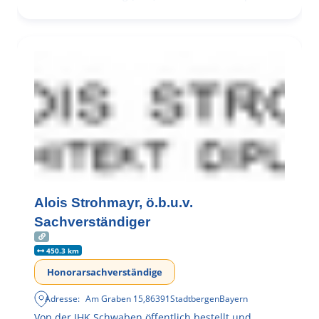
Brandschutzplanung
Alois Strohmayr, ö.b.u.v.
Sachverständiger
450.3 km
Honorarsachverständige
Adresse:
Am Graben 15
,
86391
Stadtbergen
Bayern
Von der IHK Schwaben öffentlich bestellt und