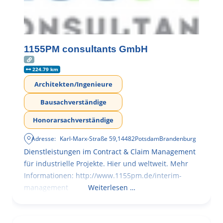
1155PM consultants GmbH
224.79 km
Architekten/Ingenieure
Bausachverständige
Honorarsachverständige
Adresse:
Karl-Marx-Straße 59
,
14482
Potsdam
Brandenburg
Dienstleistungen im Contract & Claim Management
für industrielle Projekte. Hier und weltweit. Mehr
Informationen: http://www.1155pm.de/interim-
management
Weiterlesen …