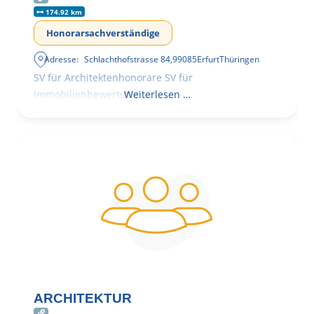
174.92 km
Honorarsachverständige
Adresse:
Schlachthofstrasse 84
,
99085
Erfurt
Thüringen
SV für Architektenhonorare SV für
Immobilienbewertung
Weiterlesen …
ARCHITEKTUR