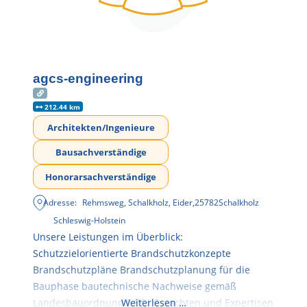
agcs-engineering
212.44 km
Architekten/Ingenieure
Bausachverständige
Honorarsachverständige
Adresse:
Rehmsweg, Schalkholz, Eider
,
25782
Schalkholz
Schleswig-Holstein
Unsere Leistungen im Überblick:
Schutzzielorientierte Brandschutzkonzepte
Brandschutzpläne Brandschutzplanung für die
Bauphase bautechnische Nachweise gemäß
Landesbauordnung (LBO) Gutachten und Expertisen
Weiterlesen …