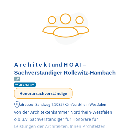
A r c h i t e k t und H O A I –
Sachverständiger Rollewitz-Hambach
253.63 km
Honorarsachverständige
Adresse:
Sandweg 1
,
50827
Köln
Nordrhein-Westfalen
von der Architektenkammer Nordrhein-Westfalen
ö.b.u.v. Sachverständiger für Honorare für
Leistungen der Architekten, Innen-Architekten,