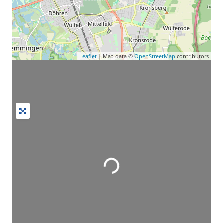
Leaflet
| Map data ©
OpenStreetMap
contributors
Wird geladen …