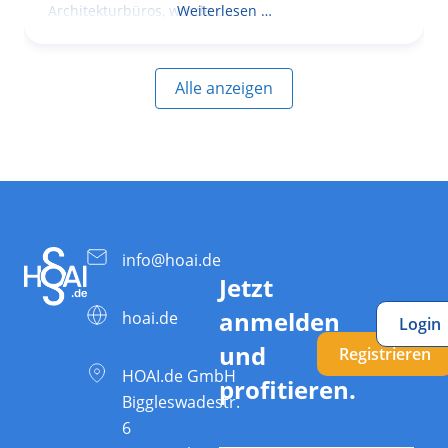
Architekturbüros, wurde das
Weiterlesen …
Alle anzeigen
info@hoai.de
Jetzt
anmelden
hoai.de
Login
und
Registrieren
HOAI.de GmbH
profitieren.
Biggleswadestr.
6