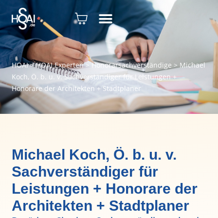
HOAI
>
HOAI Experten
>
Honorarsachverständige
>
Michael
Koch, Ö. b. u. v. Sachverständiger für Leistungen +
Honorare der Architekten + Stadtplaner
Michael Koch, Ö. b. u. v.
Sachverständiger für
Leistungen + Honorare der
Architekten + Stadtplaner