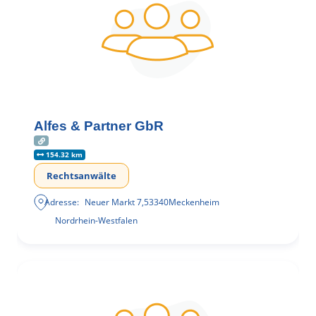
Alfes & Partner GbR
154.32 km
Rechtsanwälte
Adresse:
Neuer Markt 7
,
53340
Meckenheim
Nordrhein-Westfalen