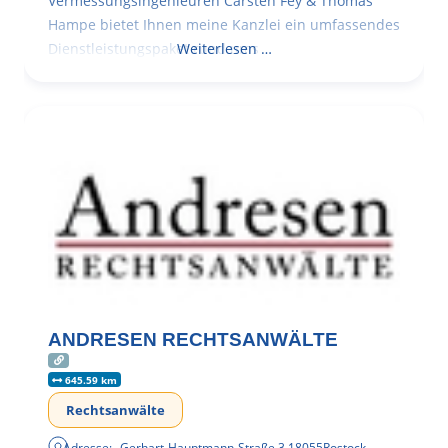
Vermessungsingenieuren Carsten Fey & Thomas
Hampe bietet Ihnen meine Kanzlei ein umfassendes
Dienstleistungspaket rund ums
Weiterlesen …
ANDRESEN RECHTSANWÄLTE
645.59 km
Rechtsanwälte
Adresse:
Gerhart-Hauptmann-Straße 3
,
18055
Rostock