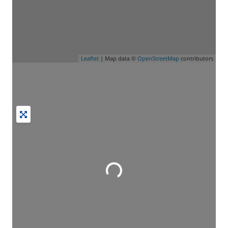
Leaflet
| Map data ©
OpenStreetMap
contributors
Wird geladen …