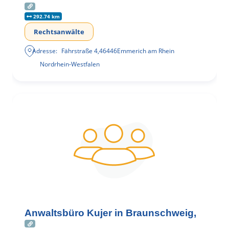
292.74 km
Rechtsanwälte
Adresse:
Fährstraße 4
,
46446
Emmerich am Rhein
Nordrhein-Westfalen
Anwaltsbüro Kujer in Braunschweig,