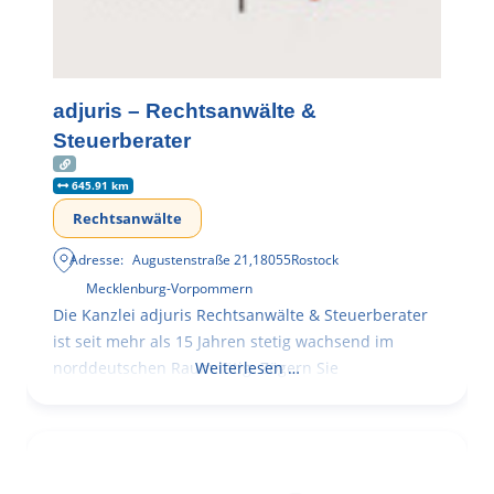
adjuris – Rechtsanwälte &
Steuerberater
645.91 km
Rechtsanwälte
Adresse:
Augustenstraße 21
,
18055
Rostock
Mecklenburg-Vorpommern
Die Kanzlei adjuris Rechtsanwälte & Steuerberater
ist seit mehr als 15 Jahren stetig wachsend im
norddeutschen Raum tätig. Zögern Sie
Weiterlesen …