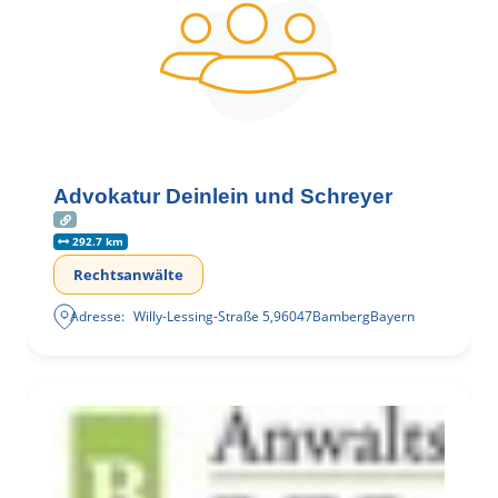
Advokatur Deinlein und Schreyer
292.7 km
Rechtsanwälte
Adresse:
Willy-Lessing-Straße 5
,
96047
Bamberg
Bayern