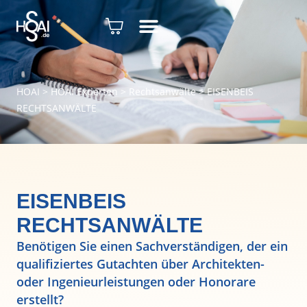
HOAI
>
HOAI Experten
>
Rechtsanwälte
>
EISENBEIS
RECHTSANWÄLTE
EISENBEIS
RECHTSANWÄLTE
Benötigen Sie einen Sachverständigen, der ein
qualifiziertes Gutachten über Architekten-
oder Ingenieurleistungen oder Honorare
erstellt?