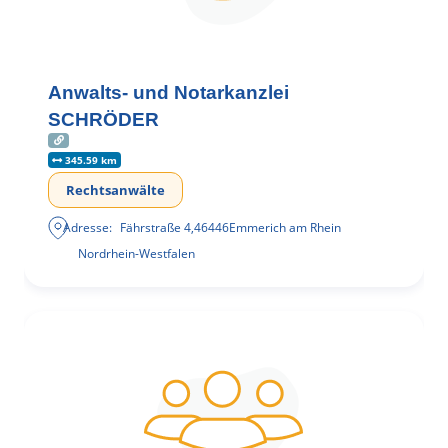
Anwalts- und Notarkanzlei
SCHRÖDER
345.59 km
Rechtsanwälte
Adresse:
Fährstraße 4
,
46446
Emmerich am Rhein
Nordrhein-Westfalen