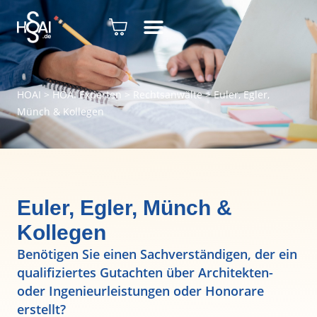
HOAI
>
HOAI Experten
>
Rechtsanwälte
>
Euler, Egler,
Münch & Kollegen
Euler, Egler, Münch &
Kollegen
Benötigen Sie einen Sachverständigen, der ein
qualifiziertes Gutachten über Architekten-
oder Ingenieurleistungen oder Honorare
erstellt?