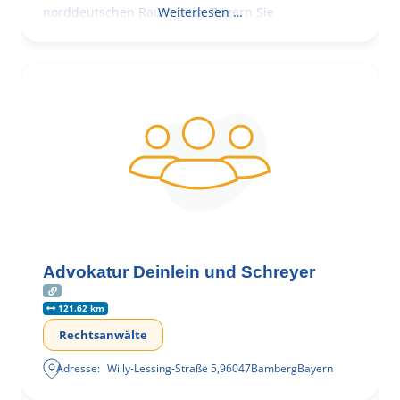
norddeutschen Raum tätig. Zögern Sie
Weiterlesen …
Advokatur Deinlein und Schreyer
121.62 km
Rechtsanwälte
Adresse:
Willy-Lessing-Straße 5
,
96047
Bamberg
Bayern