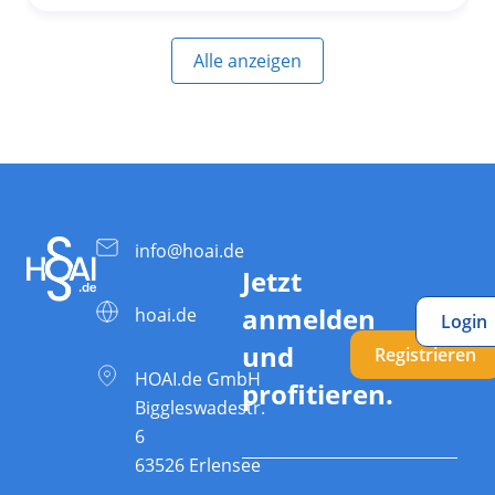
Alle anzeigen
info@hoai.de
Jetzt
anmelden
hoai.de
Login
und
Registrieren
HOAI.de GmbH
profitieren.
Biggleswadestr.
6
63526 Erlensee