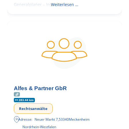
Generalplaner – Ingenieure
Weiterlesen …
Alfes & Partner GbR
283.44 km
Rechtsanwälte
Adresse:
Neuer Markt 7
,
53340
Meckenheim
Nordrhein-Westfalen