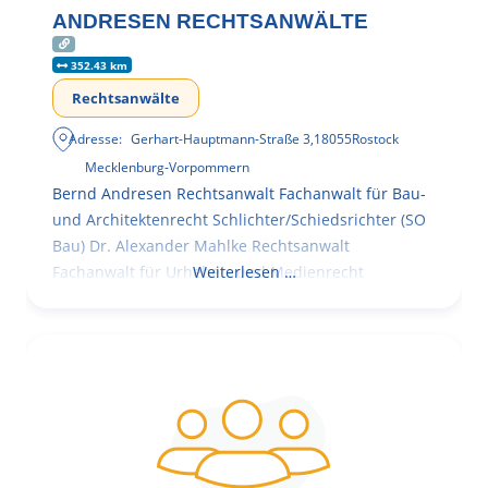
ANDRESEN RECHTSANWÄLTE
352.43 km
Rechtsanwälte
Adresse:
Gerhart-Hauptmann-Straße 3
,
18055
Rostock
Mecklenburg-Vorpommern
Bernd Andresen Rechtsanwalt Fachanwalt für Bau-
und Architektenrecht Schlichter/Schiedsrichter (SO
Bau) Dr. Alexander Mahlke Rechtsanwalt
Fachanwalt für Urheber- und Medienrecht
Weiterlesen …