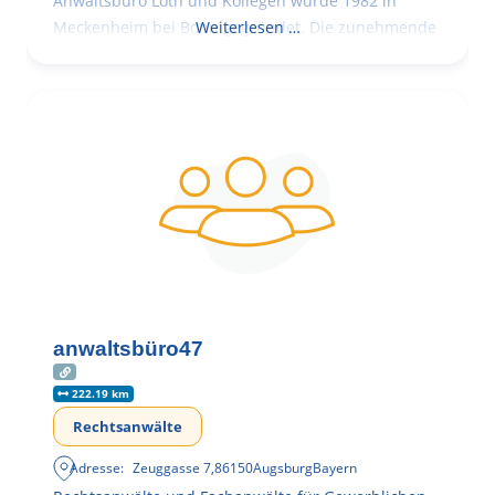
Anwaltsbüro Loth und Kollegen wurde 1982 in
Meckenheim bei Bonn gegründet. Die zunehmende
Weiterlesen …
anwaltsbüro47
222.19 km
Rechtsanwälte
Adresse:
Zeuggasse 7
,
86150
Augsburg
Bayern