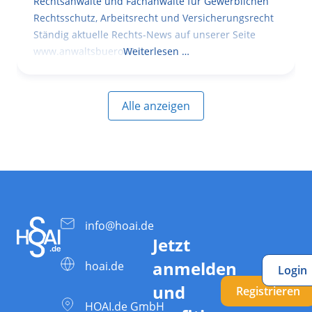
Rechtsanwälte und Fachanwälte für Gewerblichen
Rechtsschutz, Arbeitsrecht und Versicherungsrecht
Ständig aktuelle Rechts-News auf unserer Seite
www.anwaltsbuero47.de
Weiterlesen …
Alle anzeigen
info@hoai.de
Jetzt
anmelden
hoai.de
Login
und
Registrieren
HOAI.de GmbH