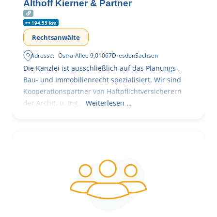
Althoff Kierner & Partner
194.55 km
Rechtsanwälte
Adresse:
Ostra-Allee 9
,
01067
Dresden
Sachsen
Die Kanzlei ist ausschließlich auf das Planungs-,
Bau- und Immobilienrecht spezialisiert. Wir sind
Kooperationspartner von Haftpflichtversicherern
der Archit. u. Ing.
Weiterlesen …