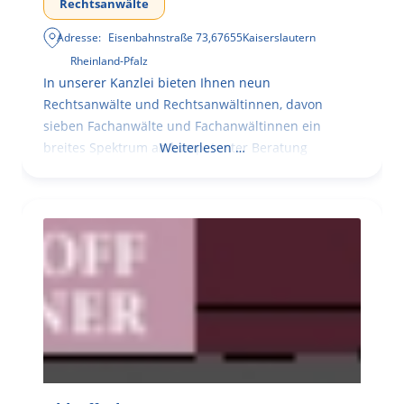
Rechtsanwälte
Adresse:
Eisenbahnstraße 73
,
67655
Kaiserslautern
Rheinland-Pfalz
In unserer Kanzlei bieten Ihnen neun
Rechtsanwälte und Rechtsanwältinnen, davon
sieben Fachanwälte und Fachanwältinnen ein
breites Spektrum an kompetenter Beratung
Weiterlesen …