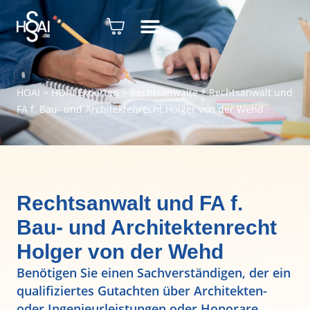
HOAI
>
HOAI Experten
>
Rechtsanwälte
>
Rechtsanwalt und
FA f. Bau- und Architektenrecht Holger von der Wehd
Rechtsanwalt und FA f.
Bau- und Architektenrecht
Holger von der Wehd
Benötigen Sie einen Sachverständigen, der ein
qualifiziertes Gutachten über Architekten-
oder Ingenieurleistungen oder Honorare