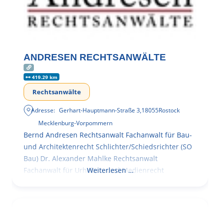
ANDRESEN RECHTSANWÄLTE
419.29 km
Rechtsanwälte
Adresse:
Gerhart-Hauptmann-Straße 3
,
18055
Rostock
Mecklenburg-Vorpommern
Bernd Andresen Rechtsanwalt Fachanwalt für Bau-
und Architektenrecht Schlichter/Schiedsrichter (SO
Bau) Dr. Alexander Mahlke Rechtsanwalt
Fachanwalt für Urheber- und Medienrecht
Weiterlesen …