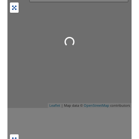
Wird geladen …
Leaflet
| Map data ©
OpenStreetMap
contributors