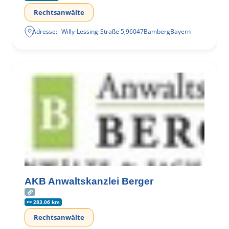
Rechtsanwälte
Adresse:
Willy-Lessing-Straße 5
,
96047
Bamberg
Bayern
AKB Anwaltskanzlei Berger
283.06 km
Rechtsanwälte