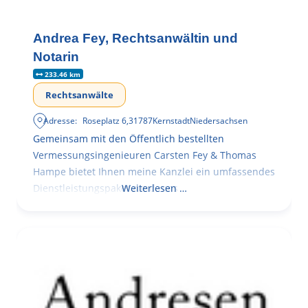
Andrea Fey, Rechtsanwältin und
Notarin
233.46 km
Rechtsanwälte
Adresse:
Roseplatz 6
,
31787
Kernstadt
Niedersachsen
Gemeinsam mit den Öffentlich bestellten
Vermessungsingenieuren Carsten Fey & Thomas
Hampe bietet Ihnen meine Kanzlei ein umfassendes
Dienstleistungspaket rund ums
Weiterlesen …