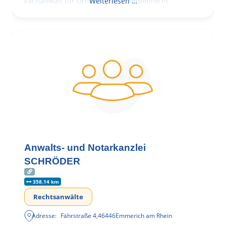
Fachanwalt für Urheber- und Medienrecht
Weiterlesen …
Anwalts- und Notarkanzlei
SCHRÖDER
358.14 km
Rechtsanwälte
Adresse:
Fährstraße 4
,
46446
Emmerich am Rhein