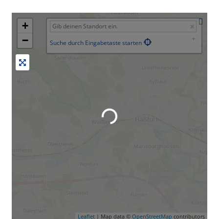
+
−
Suche durch Eingabetaste starten
Leaflet
| Map data ©
OpenStreetMap
contributors