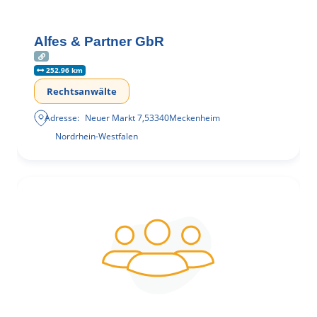
Alfes & Partner GbR
252.96 km
Rechtsanwälte
Adresse:
Neuer Markt 7
,
53340
Meckenheim
Nordrhein-Westfalen