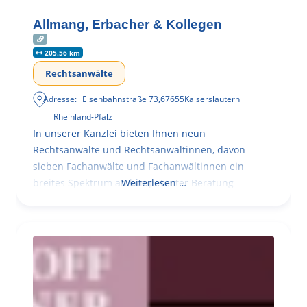
Allmang, Erbacher & Kollegen
205.56 km
Rechtsanwälte
Adresse:
Eisenbahnstraße 73
,
67655
Kaiserslautern
Rheinland-Pfalz
In unserer Kanzlei bieten Ihnen neun
Rechtsanwälte und Rechtsanwältinnen, davon
sieben Fachanwälte und Fachanwältinnen ein
breites Spektrum an kompetenter Beratung
Weiterlesen …