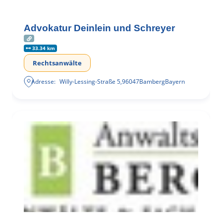
Advokatur Deinlein und Schreyer
33.34 km
Rechtsanwälte
Adresse:
Willy-Lessing-Straße 5
,
96047
Bamberg
Bayern