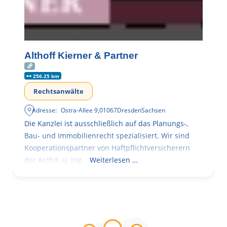
Althoff Kierner & Partner
256.25 km
Rechtsanwälte
Adresse:
Ostra-Allee 9
,
01067
Dresden
Sachsen
Die Kanzlei ist ausschließlich auf das Planungs-,
Bau- und Immobilienrecht spezialisiert. Wir sind
Kooperationspartner von Haftpflichtversicherern
der Archit. u. Ing.
Weiterlesen …