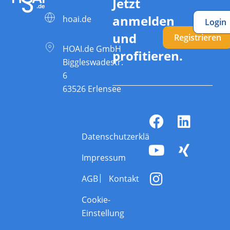
Jetzt
anmelden
hoai.de
Login
und
Registrieren
HOAI.de GmbH
profitieren.
Biggleswadestr.
6
63526 Erlensee
Datenschutzerklärung
Impressum
AGB
Kontakt
Cookie-
Einstellung