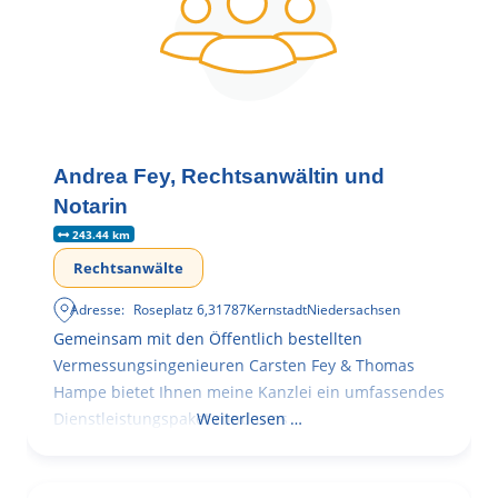
Andrea Fey, Rechtsanwältin und
Notarin
243.44 km
Rechtsanwälte
Adresse:
Roseplatz 6
,
31787
Kernstadt
Niedersachsen
Gemeinsam mit den Öffentlich bestellten
Vermessungsingenieuren Carsten Fey & Thomas
Hampe bietet Ihnen meine Kanzlei ein umfassendes
Dienstleistungspaket rund ums
Weiterlesen …