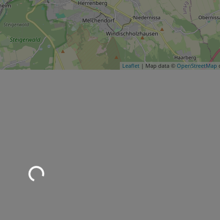
Leaflet
| Map data ©
OpenStreetMap
c
Wird geladen …