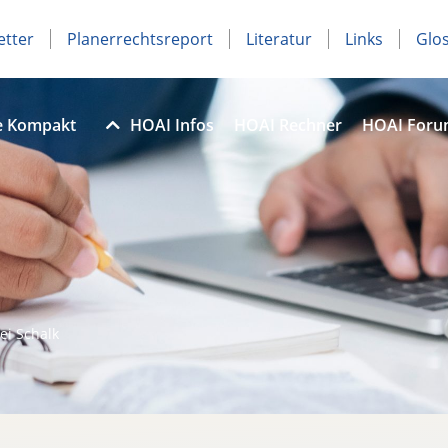
etter
Planerrechtsreport
Literatur
Links
Glo
e Kompakt
HOAI Infos
HOAI Rechner
HOAI For
ei Schalk