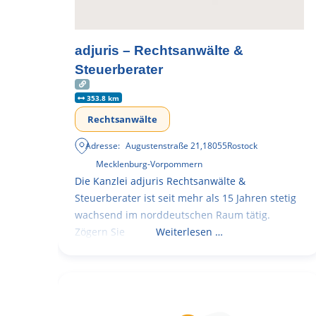
adjuris – Rechtsanwälte &
Steuerberater
353.8 km
Rechtsanwälte
Adresse:
Augustenstraße 21
,
18055
Rostock
Mecklenburg-Vorpommern
Die Kanzlei adjuris Rechtsanwälte &
Steuerberater ist seit mehr als 15 Jahren stetig
wachsend im norddeutschen Raum tätig.
Zögern Sie
Weiterlesen …