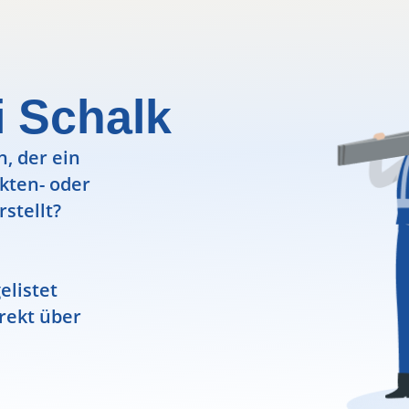
i Schalk
, der ein
ekten- oder
rstellt?
elistet
rekt über