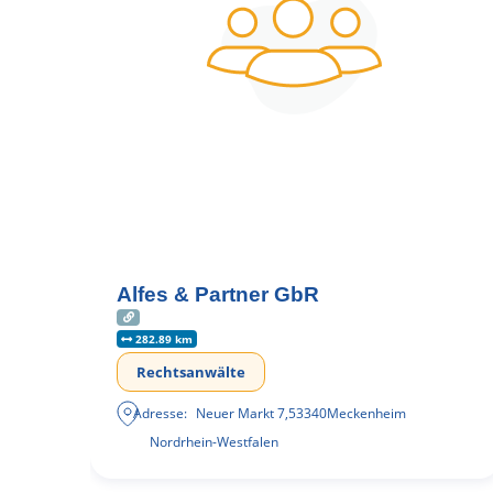
Alfes & Partner GbR
282.89 km
Rechtsanwälte
Adresse:
Neuer Markt 7
,
53340
Meckenheim
Nordrhein-Westfalen