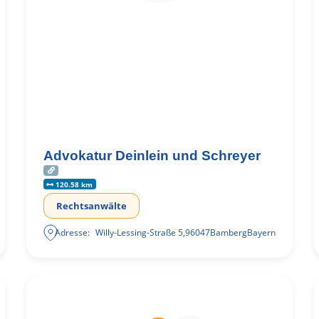
Advokatur Deinlein und Schreyer
120.58 km
Rechtsanwälte
Adresse:
Willy-Lessing-Straße 5
,
96047
Bamberg
Bayern