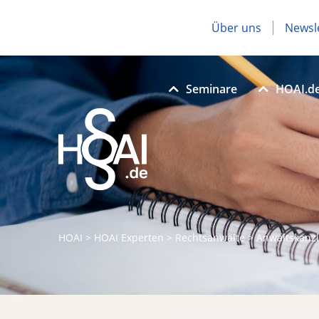
Über uns
Newsl
Seminare
HOAI.d
HOAI
>
HOAI Experten
>
Rechtsanwälte
>
Anwaltskanzl