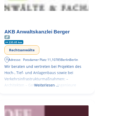
AKB Anwaltskanzlei Berger
235.05 km
Rechtsanwälte
Adresse:
Potsdamer Platz 11
,
10785
Berlin
Berlin
Wir beraten und vertreten bei Projekten des
Hoch-, Tief- und Anlagenbaus sowie bei
Verkehrsinfrastrukturmaßnahmen: –
Architekten – Generalplaner – Ingenieure
Weiterlesen …