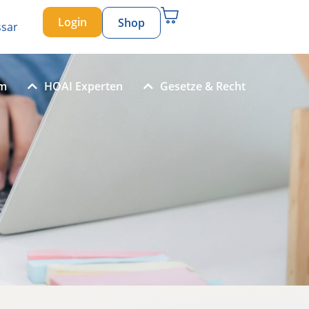
Login
Shop
ssar
um
HOAI Experten
Gesetze & Recht