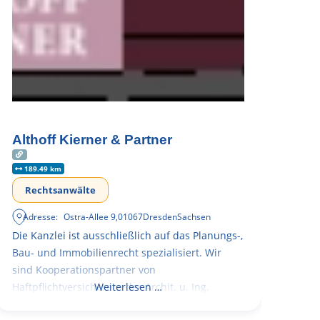
Althoff Kierner & Partner
189.49 km
Rechtsanwälte
Adresse:
Ostra-Allee 9
,
01067
Dresden
Sachsen
Die Kanzlei ist ausschließlich auf das Planungs-,
Bau- und Immobilienrecht spezialisiert. Wir
sind Kooperationspartner von
Haftpflichtversicherern der Archit. u. Ing.
Weiterlesen …