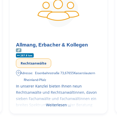
Allmang, Erbacher & Kollegen
287.8 km
Rechtsanwälte
Adresse:
Eisenbahnstraße 73
,
67655
Kaiserslautern
Rheinland-Pfalz
In unserer Kanzlei bieten Ihnen neun
Rechtsanwälte und Rechtsanwältinnen, davon
sieben Fachanwälte und Fachanwältinnen ein
breites Spektrum an kompetenter Beratung
Weiterlesen …