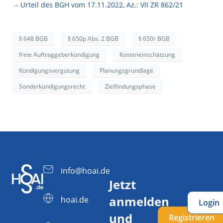
–
Urteil des BGH vom 17.11.2022, Az.: VII ZR 862/21
§ 648 BGB
§ 650p Abs. 2 BGB
§ 650r BGB
freie Auftraggeberkündigung
Kosteneinschätzung
Kündigungsvergütung
Planungsgrundlage
Sonderkündigungsrecht
Zielfindungsphase
info@hoai.de
Jetzt
anmelden
hoai.de
Login
und
Registrieren