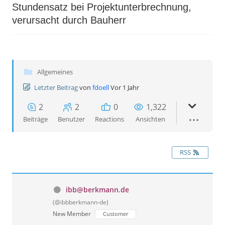
Stundensatz bei Projektunterbrechnung,
verursacht durch Bauherr
Allgemeines
Letzter Beitrag
von
fdoell
Vor 1 Jahr
2
2
0
1,322
Beiträge
Benutzer
Reactions
Ansichten
RSS
ibb@berkmann.de
(@ibbberkmann-de)
New Member
Customer