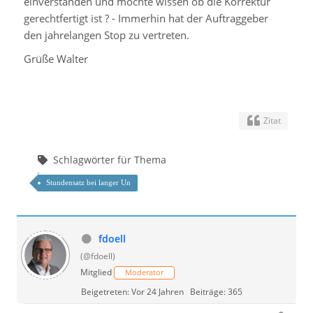
einverstanden und möchte wissen ob die Korrektur
gerechtfertigt ist ? - Immerhin hat der Auftraggeber
den jahrelangen Stop zu vertreten.
Grüße Walter
Zitat
Schlagwörter für Thema
Stundensatz bei langer Un
fdoell
(@fdoell)
Mitglied
Moderator
Beigetreten: Vor 24 Jahren
Beiträge: 365