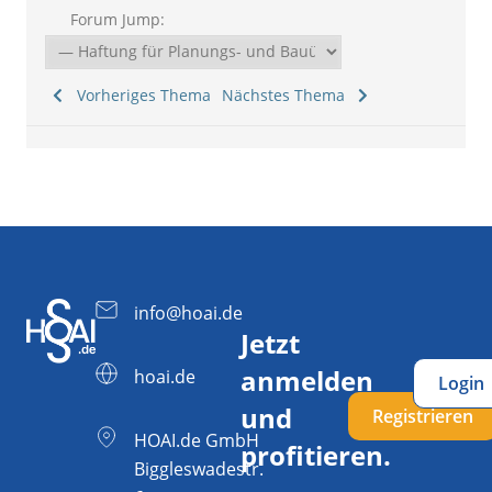
Forum Jump:
Vorheriges Thema
Nächstes Thema
info@hoai.de
Jetzt
anmelden
hoai.de
Login
und
Registrieren
HOAI.de GmbH
profitieren.
Biggleswadestr.