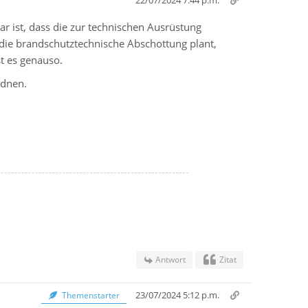
22/07/2024 7:44 p.m.
r ist, dass die zur technischen Ausrüstung
ie brandschutztechnische Abschottung plant,
t es genauso.
rdnen.
Antwort
Zitat
23/07/2024 5:12 p.m.
Themenstarter