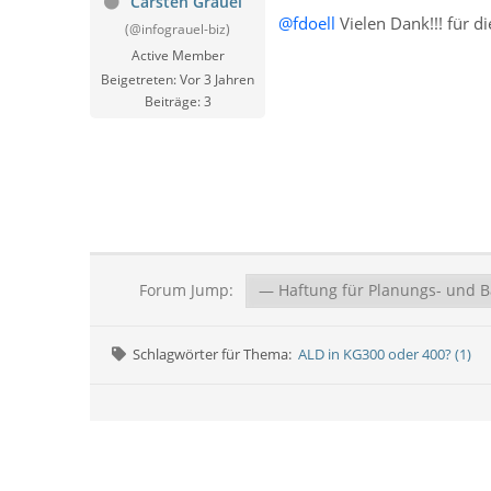
Carsten Grauel
@fdoell
Vielen Dank!!! für d
(@infograuel-biz)
Active Member
Beigetreten: Vor 3 Jahren
Beiträge: 3
Forum Jump:
Schlagwörter für Thema:
ALD in KG300 oder 400? (1)