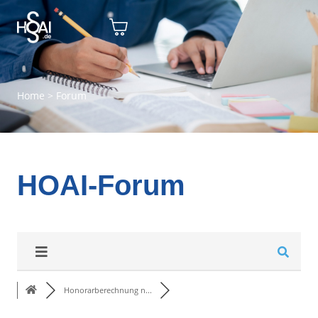
Home
>
Forum
HOAI-Forum
Honorarberechnung n...