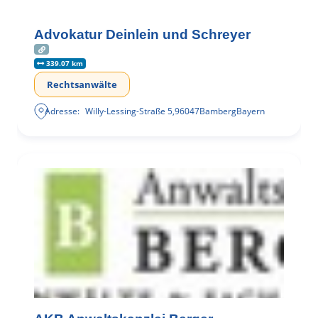
Advokatur Deinlein und Schreyer
339.07 km
Rechtsanwälte
Adresse:
Willy-Lessing-Straße 5
,
96047
Bamberg
Bayern