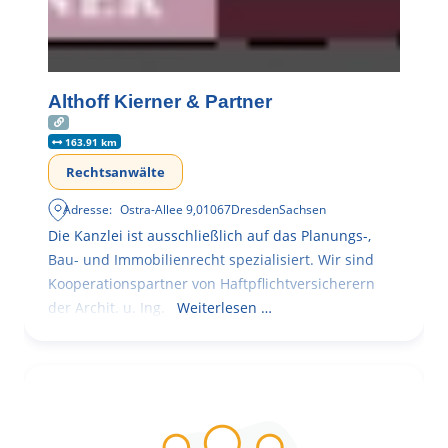
Althoff Kierner & Partner
163.91 km
Rechtsanwälte
Adresse:
Ostra-Allee 9
,
01067
Dresden
Sachsen
Die Kanzlei ist ausschließlich auf das Planungs-,
Bau- und Immobilienrecht spezialisiert. Wir sind
Kooperationspartner von Haftpflichtversicherern
der Archit. u. Ing.
Weiterlesen …