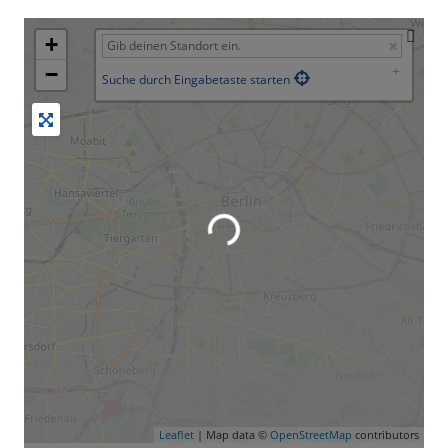
+
−
Suche durch Eingabetaste starten
Leaflet
| Map data ©
OpenStreetMap
contributors