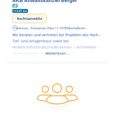
AKB Anwaltskanzlei Berger
0.97 km
Rechtsanwälte
Adresse:
Potsdamer Platz 11
,
10785
Berlin
Berlin
Wir beraten und vertreten bei Projekten des Hoch-,
Tief- und Anlagenbaus sowie bei
Verkehrsinfrastrukturmaßnahmen: – Architekten –
Generalplaner – Ingenieure
Weiterlesen …