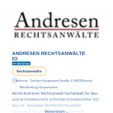
ANDRESEN RECHTSANWÄLTE
193.52 km
Rechtsanwälte
Adresse:
Gerhart-Hauptmann-Straße 3
,
18055
Rostock
Mecklenburg-Vorpommern
Bernd Andresen Rechtsanwalt Fachanwalt für Bau-
und Architektenrecht Schlichter/Schiedsrichter (SO
Bau) Dr. Alexander Mahlke Rechtsanwalt
Fachanwalt für Urheber- und Medienrecht
Weiterlesen …