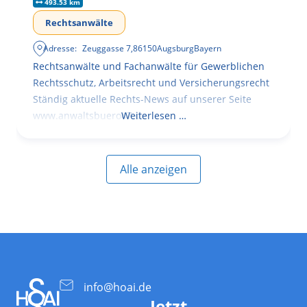
493.53 km
Rechtsanwälte
Adresse:
Zeuggasse 7
,
86150
Augsburg
Bayern
Rechtsanwälte und Fachanwälte für Gewerblichen
Rechtsschutz, Arbeitsrecht und Versicherungsrecht
Ständig aktuelle Rechts-News auf unserer Seite
www.anwaltsbuero47.de
Weiterlesen …
Alle anzeigen
info@hoai.de
Jetzt