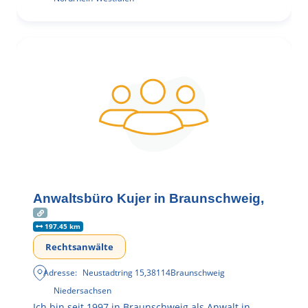
Anwaltsbüro Kujer in Braunschweig,
197.45 km
Rechtsanwälte
Adresse:
Neustadtring 15
,
38114
Braunschweig
Niedersachsen
Ich bin seit 1997 in Braunschweig als Anwalt in