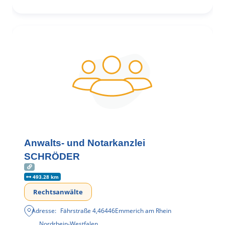
Anwalts- und Notarkanzlei
SCHRÖDER
493.28 km
Rechtsanwälte
Adresse:
Fährstraße 4
,
46446
Emmerich am Rhein
Nordrhein-Westfalen