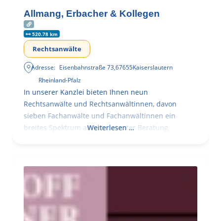
Allmang, Erbacher & Kollegen
520.78 km
Rechtsanwälte
Adresse:
Eisenbahnstraße 73
,
67655
Kaiserslautern
Rheinland-Pfalz
In unserer Kanzlei bieten Ihnen neun
Rechtsanwälte und Rechtsanwältinnen, davon
sieben Fachanwälte und Fachanwältinnen ein
breites Spektrum an kompetenter Beratung
Weiterlesen …