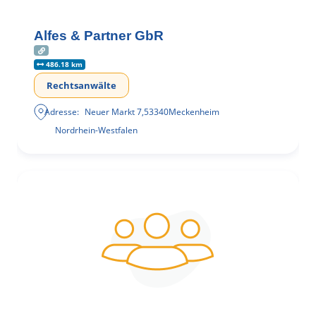
Alfes & Partner GbR
486.18 km
Rechtsanwälte
Adresse:
Neuer Markt 7
,
53340
Meckenheim
Nordrhein-Westfalen