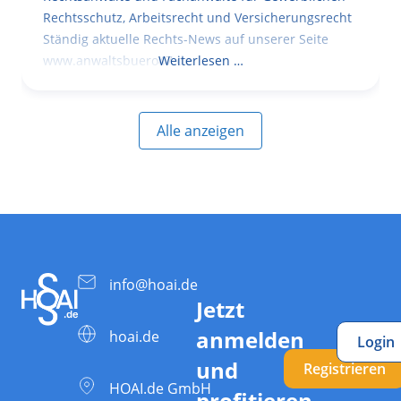
Rechtsschutz, Arbeitsrecht und Versicherungsrecht
Ständig aktuelle Rechts-News auf unserer Seite
www.anwaltsbuero47.de
Weiterlesen …
Alle anzeigen
info@hoai.de
Jetzt
anmelden
hoai.de
Login
und
Registrieren
HOAI.de GmbH
profitieren.