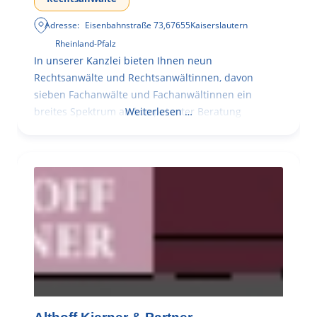
Adresse:
Eisenbahnstraße 73
,
67655
Kaiserslautern
Rheinland-Pfalz
In unserer Kanzlei bieten Ihnen neun
Rechtsanwälte und Rechtsanwältinnen, davon
sieben Fachanwälte und Fachanwältinnen ein
breites Spektrum an kompetenter Beratung
Weiterlesen …