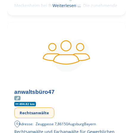
Meckenheim bei Bonn gegründet. Die zunehmende
Weiterlesen …
anwaltsbüro47
494.82 km
Rechtsanwälte
Adresse:
Zeuggasse 7
,
86150
Augsburg
Bayern
Rechtsanwälte und Fachanwälte für Gewerblichen