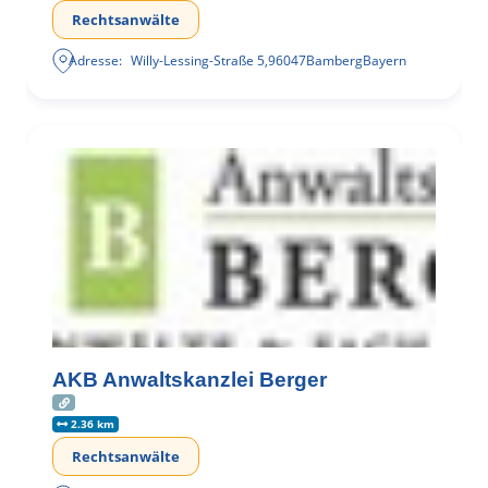
Rechtsanwälte
Adresse:
Willy-Lessing-Straße 5
,
96047
Bamberg
Bayern
AKB Anwaltskanzlei Berger
2.36 km
Rechtsanwälte