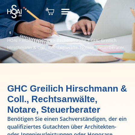
HOAI
>
HOAI Experten
>
Rechtsanwälte
>
GHC Greilich
Hirschmann & Coll., Rechtsanwälte, Notare, Steuerberater
GHC Greilich Hirschmann &
Coll., Rechtsanwälte,
Notare, Steuerberater
Benötigen Sie einen Sachverständigen, der ein
qualifiziertes Gutachten über Architekten-
oder Ingenieurleistungen oder Honorare