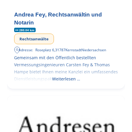
Andrea Fey, Rechtsanwältin und
Notarin
280.04 km
Rechtsanwälte
Adresse:
Roseplatz 6
,
31787
Kernstadt
Niedersachsen
Gemeinsam mit den Öffentlich bestellten
Vermessungsingenieuren Carsten Fey & Thomas
Hampe bietet Ihnen meine Kanzlei ein umfassendes
Dienstleistungspaket rund ums
Weiterlesen …