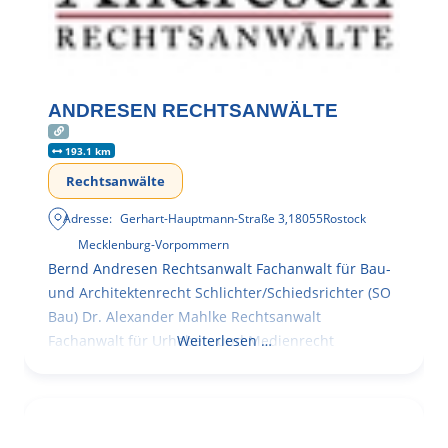
ANDRESEN RECHTSANWÄLTE
193.1 km
Rechtsanwälte
Adresse:
Gerhart-Hauptmann-Straße 3
,
18055
Rostock
Mecklenburg-Vorpommern
Bernd Andresen Rechtsanwalt Fachanwalt für Bau-
und Architektenrecht Schlichter/Schiedsrichter (SO
Bau) Dr. Alexander Mahlke Rechtsanwalt
Fachanwalt für Urheber- und Medienrecht
Weiterlesen …