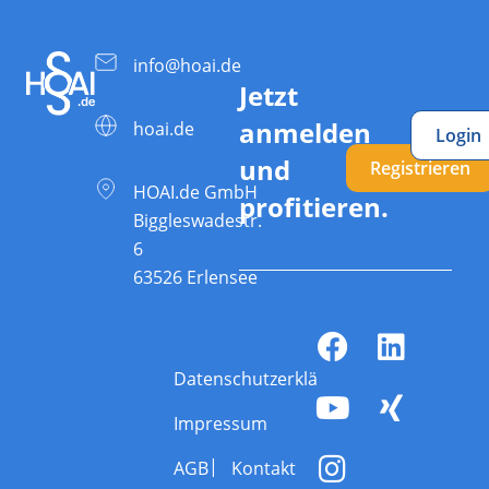
info@hoai.de
Jetzt
anmelden
hoai.de
Login
und
Registrieren
HOAI.de GmbH
profitieren.
Biggleswadestr.
6
63526 Erlensee
Datenschutzerklärung
Impressum
AGB
Kontakt