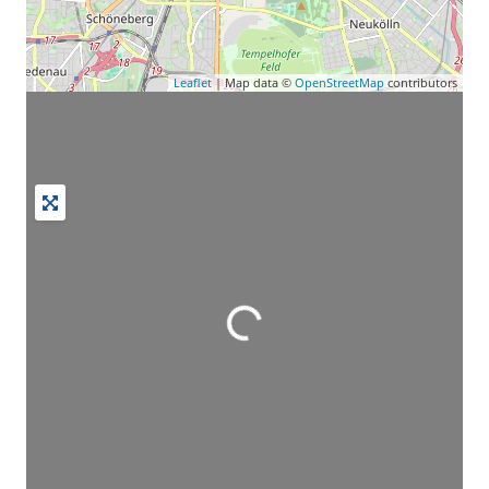
Leaflet
| Map data ©
OpenStreetMap
contributors
Wird geladen …