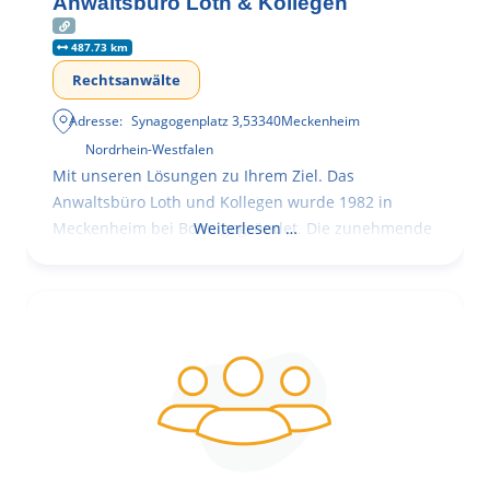
Anwaltsbüro Loth & Kollegen
487.73 km
Rechtsanwälte
Adresse:
Synagogenplatz 3
,
53340
Meckenheim
Nordrhein-Westfalen
Mit unseren Lösungen zu Ihrem Ziel. Das
Anwaltsbüro Loth und Kollegen wurde 1982 in
Meckenheim bei Bonn gegründet. Die zunehmende
Weiterlesen …