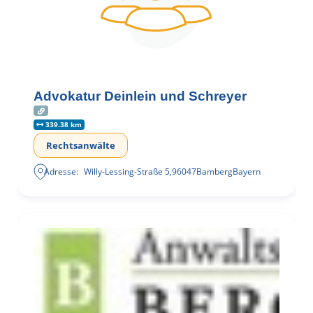
Advokatur Deinlein und Schreyer
339.38 km
Rechtsanwälte
Adresse:
Willy-Lessing-Straße 5
,
96047
Bamberg
Bayern