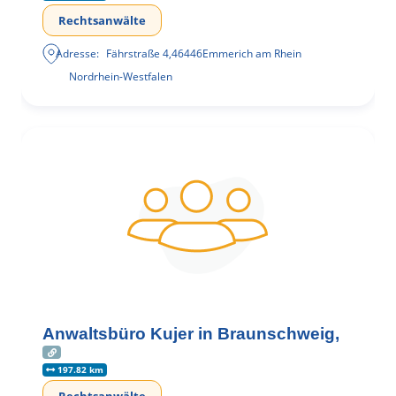
Rechtsanwälte
Adresse:
Fährstraße 4
,
46446
Emmerich am Rhein
Nordrhein-Westfalen
Anwaltsbüro Kujer in Braunschweig,
197.82 km