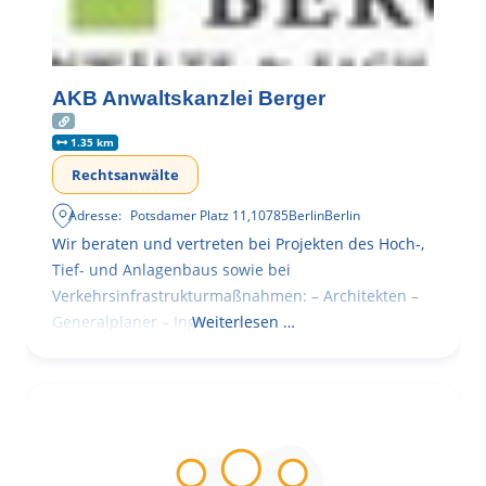
AKB Anwaltskanzlei Berger
1.35 km
Rechtsanwälte
Adresse:
Potsdamer Platz 11
,
10785
Berlin
Berlin
Wir beraten und vertreten bei Projekten des Hoch-,
Tief- und Anlagenbaus sowie bei
Verkehrsinfrastrukturmaßnahmen: – Architekten –
Generalplaner – Ingenieure
Weiterlesen …