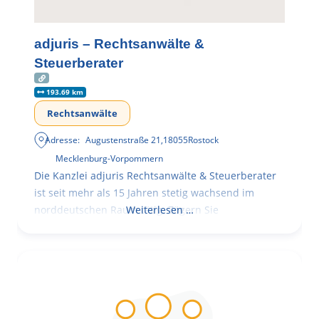
adjuris – Rechtsanwälte &
Steuerberater
193.69 km
Rechtsanwälte
Adresse:
Augustenstraße 21
,
18055
Rostock
Mecklenburg-Vorpommern
Die Kanzlei adjuris Rechtsanwälte & Steuerberater
ist seit mehr als 15 Jahren stetig wachsend im
norddeutschen Raum tätig. Zögern Sie
Weiterlesen …