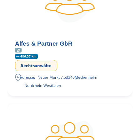
Alfes & Partner GbR
486.57 km
Rechtsanwälte
Adresse:
Neuer Markt 7
,
53340
Meckenheim
Nordrhein-Westfalen