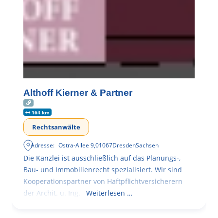
Althoff Kierner & Partner
164 km
Rechtsanwälte
Adresse:
Ostra-Allee 9
,
01067
Dresden
Sachsen
Die Kanzlei ist ausschließlich auf das Planungs-,
Bau- und Immobilienrecht spezialisiert. Wir sind
Kooperationspartner von Haftpflichtversicherern
der Archit. u. Ing.
Weiterlesen …