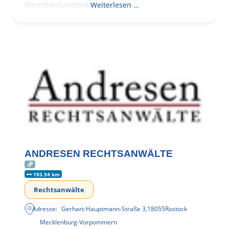
Dienstleistungspaket rund ums
Weiterlesen …
ANDRESEN RECHTSANWÄLTE
193.54 km
Rechtsanwälte
Adresse:
Gerhart-Hauptmann-Straße 3
,
18055
Rostock
Mecklenburg-Vorpommern