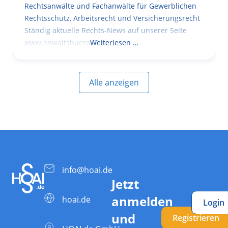
Rechtsanwälte und Fachanwälte für Gewerblichen
Rechtsschutz, Arbeitsrecht und Versicherungsrecht
Ständig aktuelle Rechts-News auf unserer Seite
www.anwaltsbuero47.de
Weiterlesen …
Alle anzeigen
info@hoai.de
Jetzt
anmelden
hoai.de
Login
und
Registrieren