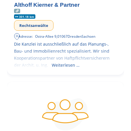
Althoff Kierner & Partner
301.18 km
Rechtsanwälte
Adresse:
Ostra-Allee 9
,
01067
Dresden
Sachsen
Die Kanzlei ist ausschließlich auf das Planungs-,
Bau- und Immobilienrecht spezialisiert. Wir sind
Kooperationspartner von Haftpflichtversicherern
der Archit. u. Ing.
Weiterlesen …