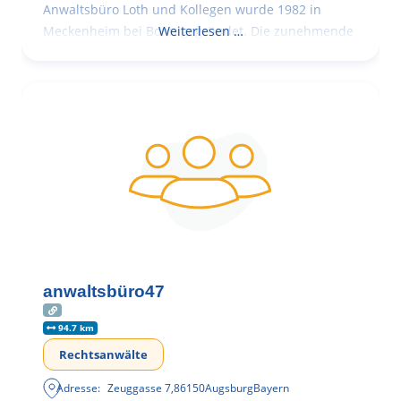
Anwaltsbüro Loth und Kollegen wurde 1982 in
Meckenheim bei Bonn gegründet. Die zunehmende
Weiterlesen …
anwaltsbüro47
94.7 km
Rechtsanwälte
Adresse:
Zeuggasse 7
,
86150
Augsburg
Bayern