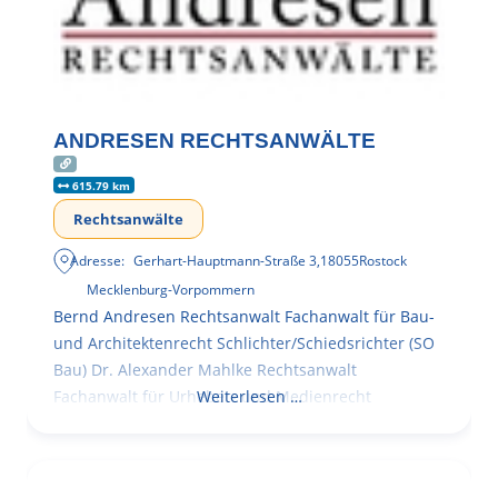
ANDRESEN RECHTSANWÄLTE
615.79 km
Rechtsanwälte
Adresse:
Gerhart-Hauptmann-Straße 3
,
18055
Rostock
Mecklenburg-Vorpommern
Bernd Andresen Rechtsanwalt Fachanwalt für Bau-
und Architektenrecht Schlichter/Schiedsrichter (SO
Bau) Dr. Alexander Mahlke Rechtsanwalt
Fachanwalt für Urheber- und Medienrecht
Weiterlesen …