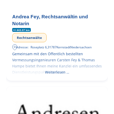
Andrea Fey, Rechtsanwältin und
Notarin
443.07 km
Rechtsanwälte
Adresse:
Roseplatz 6
,
31787
Kernstadt
Niedersachsen
Gemeinsam mit den Öffentlich bestellten
Vermessungsingenieuren Carsten Fey & Thomas
Hampe bietet Ihnen meine Kanzlei ein umfassendes
Dienstleistungspaket rund ums
Weiterlesen …