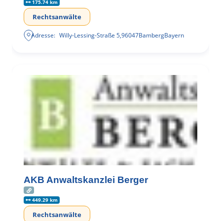
175.74 km
Rechtsanwälte
Adresse:
Willy-Lessing-Straße 5
,
96047
Bamberg
Bayern
AKB Anwaltskanzlei Berger
449.29 km
Rechtsanwälte