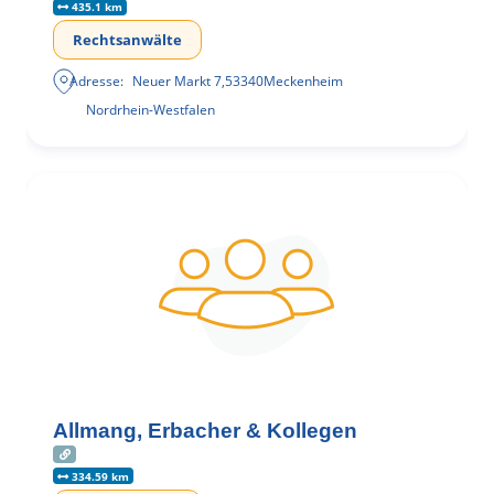
435.1 km
Rechtsanwälte
Adresse:
Neuer Markt 7
,
53340
Meckenheim
Nordrhein-Westfalen
Allmang, Erbacher & Kollegen
334.59 km