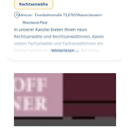
Rechtsanwälte
Adresse:
Eisenbahnstraße 73
,
67655
Kaiserslautern
Rheinland-Pfalz
In unserer Kanzlei bieten Ihnen neun
Rechtsanwälte und Rechtsanwältinnen, davon
sieben Fachanwälte und Fachanwältinnen ein
breites Spektrum an kompetenter Beratung
Weiterlesen …