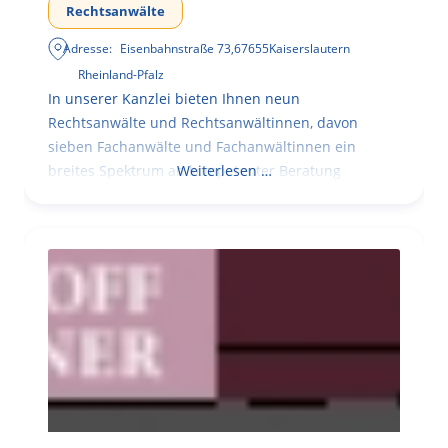
Rechtsanwälte
Adresse:
Eisenbahnstraße 73
,
67655
Kaiserslautern
Rheinland-Pfalz
In unserer Kanzlei bieten Ihnen neun
Rechtsanwälte und Rechtsanwältinnen, davon
sieben Fachanwälte und Fachanwältinnen ein
breites Spektrum an kompetenter Beratung
Weiterlesen …