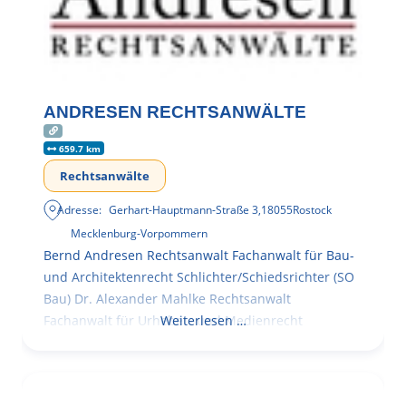
ANDRESEN RECHTSANWÄLTE
659.7 km
Rechtsanwälte
Adresse:
Gerhart-Hauptmann-Straße 3
,
18055
Rostock
Mecklenburg-Vorpommern
Bernd Andresen Rechtsanwalt Fachanwalt für Bau-
und Architektenrecht Schlichter/Schiedsrichter (SO
Bau) Dr. Alexander Mahlke Rechtsanwalt
Fachanwalt für Urheber- und Medienrecht
Weiterlesen …