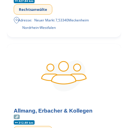
427.84 km
Rechtsanwälte
Adresse:
Neuer Markt 7
,
53340
Meckenheim
Nordrhein-Westfalen
Allmang, Erbacher & Kollegen
312.89 km