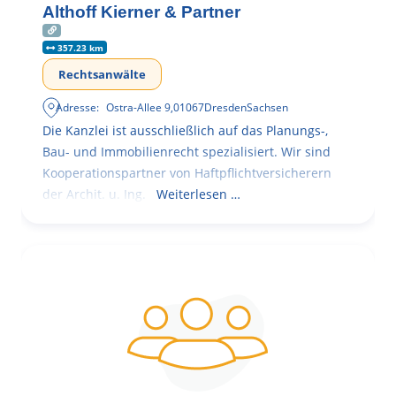
Althoff Kierner & Partner
357.23 km
Rechtsanwälte
Adresse:
Ostra-Allee 9
,
01067
Dresden
Sachsen
Die Kanzlei ist ausschließlich auf das Planungs-,
Bau- und Immobilienrecht spezialisiert. Wir sind
Kooperationspartner von Haftpflichtversicherern
der Archit. u. Ing.
Weiterlesen …