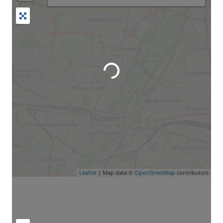
Wird geladen …
Leaflet
| Map data ©
OpenStreetMap
contributors