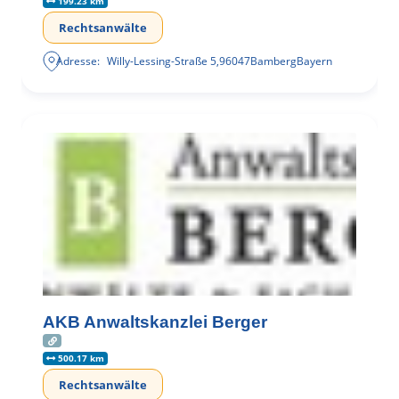
199.23 km
Rechtsanwälte
Adresse:
Willy-Lessing-Straße 5
,
96047
Bamberg
Bayern
AKB Anwaltskanzlei Berger
500.17 km
Rechtsanwälte