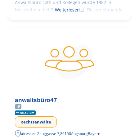
Anwaltsbüro Loth und Kollegen wurde 1982 in
Meckenheim bei Bonn gegründet. Die zunehmende
Weiterlesen …
anwaltsbüro47
55.53 km
Rechtsanwälte
Adresse:
Zeuggasse 7
,
86150
Augsburg
Bayern