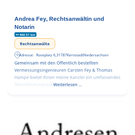
Andrea Fey, Rechtsanwältin und
Notarin
466.51 km
Rechtsanwälte
Adresse:
Roseplatz 6
,
31787
Kernstadt
Niedersachsen
Gemeinsam mit den Öffentlich bestellten
Vermessungsingenieuren Carsten Fey & Thomas
Hampe bietet Ihnen meine Kanzlei ein umfassendes
Dienstleistungspaket rund ums
Weiterlesen …