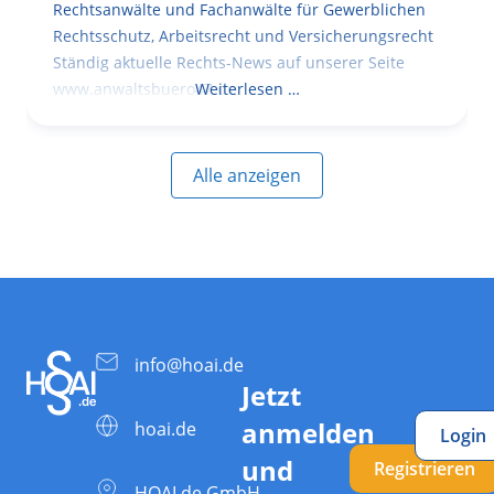
Rechtsanwälte und Fachanwälte für Gewerblichen
Rechtsschutz, Arbeitsrecht und Versicherungsrecht
Ständig aktuelle Rechts-News auf unserer Seite
www.anwaltsbuero47.de
Weiterlesen …
Alle anzeigen
info@hoai.de
Jetzt
anmelden
hoai.de
Login
und
Registrieren
HOAI.de GmbH