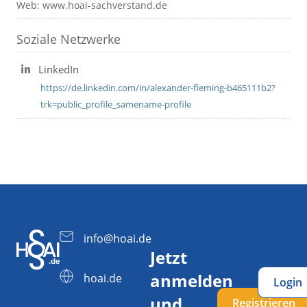
Web: www.hoai-sachverstand.de
Soziale Netzwerke
LinkedIn
https://de.linkedin.com/in/alexander-fleming-b465111b2?
trk=public_profile_samename-profile
info@hoai.de
Jetzt
anmelden
hoai.de
Login
und
Registrieren