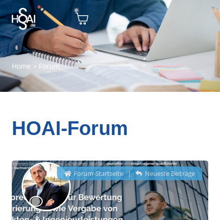
Home
>
Forum
HOAI-Forum
Forum-Startseite
|
Neueste Beiträge